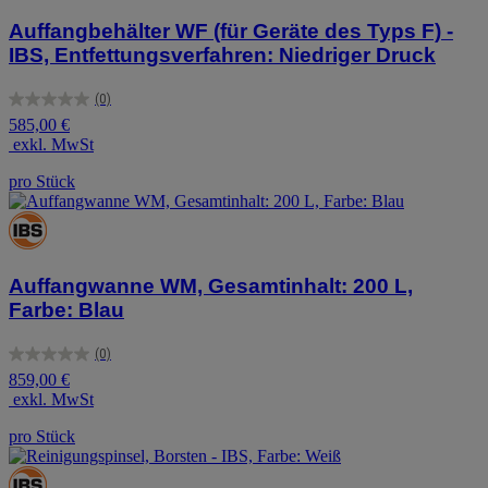
Auffangbehälter WF (für Geräte des Typs F) -
IBS, Entfettungsverfahren: Niedriger Druck
(0)
0.0
585,00 €
von
exkl. MwSt
5
Sternen.
pro Stück
Auffangwanne WM, Gesamtinhalt: 200 L,
Farbe: Blau
(0)
0.0
859,00 €
von
exkl. MwSt
5
Sternen.
pro Stück