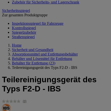
Zubehör für Sicherheits- und Lagerschrank
Sicherheitsspiegel
Zur gesamten Produktgruppe
Inspektionsspiegel für Fahrzeuge
Kontrollspiegel
Spiegelzubehör
Straßenspiegel
Home
Sicherheit und Gesundheit
Absorptionsmittel und Entfettungsbehälter
Behälter und Lösemittel für Entfettung
Behälter für Entfettung
(23)
Teilereinigungsgerät des Typs F2-D - IBS
Teilereinigungsgerät des
Typs F2-D - IBS
(0)
Kein
Beurteilungswert.
Link