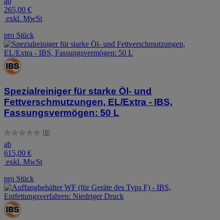
ab
von
265,00 €
5
exkl. MwSt
Sternen.
pro Stück
Spezialreiniger für starke Öl- und
Fettverschmutzungen, EL/Extra - IBS,
Fassungsvermögen: 50 L
(0)
0.0
ab
von
615,00 €
5
exkl. MwSt
Sternen.
pro Stück