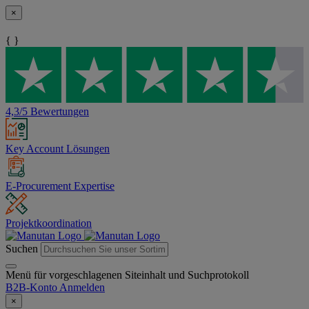
×
{ }
4,3/5 Bewertungen
Key Account Lösungen
E-Procurement Expertise
Projektkoordination
Suchen
Menü für vorgeschlagenen Siteinhalt und Suchprotokoll
B2B-Konto
Anmelden
×