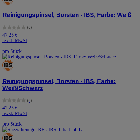
Reinigungspinsel, Borsten - IBS, Farbe: Weiß
(0)
0.0
47,25 €
von
exkl. MwSt
5
Sternen.
pro Stück
Reinigungspinsel, Borsten - IBS, Farbe:
Weiß/Schwarz
(0)
0.0
47,25 €
von
exkl. MwSt
5
Sternen.
pro Stück