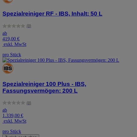
Spezialreiniger RF - IBS, Inhalt: 50 L
(0)
0.0
ab
von
419,00 €
5
exkl. MwSt
Sternen.
pro Stück
Spezialreiniger 100 Plus - IBS,
Fassungsvermögen: 200 L
(0)
0.0
ab
von
1.339,00 €
5
exkl. MwSt
Sternen.
pro Stück