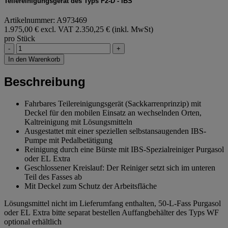
Teilereinigungsgerät des Typs F2-D - IBS
Artikelnummer: A973469
1.975,00 € excl. VAT
2.350,25 € (inkl. MwSt)
pro Stück
-
+
In den Warenkorb
Beschreibung
Fahrbares Teilereinigungsgerät (Sackkarrenprinzip) mit
Deckel für den mobilen Einsatz an wechselnden Orten,
Kaltreinigung mit Lösungsmitteln
Ausgestattet mit einer speziellen selbstansaugenden IBS-
Pumpe mit Pedalbetätigung
Reinigung durch eine Bürste mit IBS-Spezialreiniger Purgasol
oder EL Extra
Geschlossener Kreislauf: Der Reiniger setzt sich im unteren
Teil des Fasses ab
Mit Deckel zum Schutz der Arbeitsfläche
Lösungsmittel nicht im Lieferumfang enthalten, 50-L-Fass Purgasol
oder EL Extra bitte separat bestellen Auffangbehälter des Typs WF
optional erhältlich