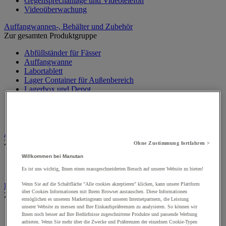
Gegensprechanlage und Videotelefon
Videoüberwachung
Auffangwannen-, Behälter und Zubehör
Zur gesamten Produktgruppe
Abfüllständer für Fässer
Auffangwanne
Labortablett
Lager Container für Außenbereich
Lagerbox und Depot
Lagerkabine für Gasflaschen
Mobile Auffangwannen
Sicherheitsboden
Aufprallschutz
Zur gesamten Produktgruppe
Ohne Zustimmung fortfahren >
Willkommen bei Manutan
Eckleisten und Profile
Schutzschienen, Pfosten und Regalschutz
Es ist uns wichtig, Ihnen einen massgeschneiderten Besuch auf unserer Website zu bieten!
Wenn Sie auf die Schaltfläche "Alle cookies akzeptieren" klicken, kann unsere Plattform
Badge, Einlasskontrolle und Zeiterfassung
über Cookies Informationen mit Ihrem Browser austauschen. Diese Informationen
Zur gesamten Produktgruppe
ermöglichen es unserem Marketingteam und unseren Internetpartnern, die Leistung
unserer Website zu messen und Ihre Einkaufspräferenzen zu analysieren. So können wir
Badge und Ausweis
Ihnen noch besser auf Ihre Bedürfnisse zugeschnittene Produkte und passende Werbung
Schleusen und Tore
anbieten. Wenn Sie mehr über die Zwecke und Präferenzen der einzelnen Cookie-Typen