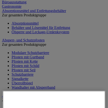
Büroausstattung
Gastronomie
Absorptionsmittel und Entfettungsbehälter
Zur gesamten Produktgruppe
Absorptionsmittel
Behälter und Lösemittel für Entfettung
Ölsperre und Leckage-Umlenksystem
Absperr- und Schutzpfosten
Zur gesamten Produktgruppe
Modulare Schutzbarriere
Pfosten mit Gurtband
Pfosten mit Kette
Pfosten mit Schild
Pfosten mit Seil
Schutzbarriere
Signalkette
Überrollbügel
Wandhalter mit Absperrband
Alarm und Videoüberwachung
Zur gesamten Produktgruppe