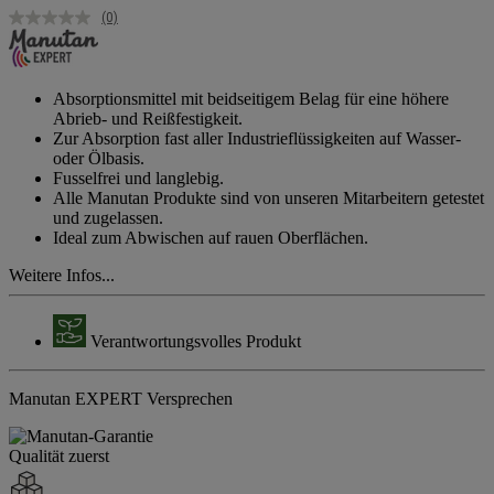
(0)
Kein
Beurteilungswert.
Link
auf
derselben
Absorptionsmittel mit beidseitigem Belag für eine höhere
Seite.
Abrieb- und Reißfestigkeit.
Zur Absorption fast aller Industrieflüssigkeiten auf Wasser-
oder Ölbasis.
Fusselfrei und langlebig.
Alle Manutan Produkte sind von unseren Mitarbeitern getestet
und zugelassen.
Ideal zum Abwischen auf rauen Oberflächen.
Weitere Infos...
Verantwortungsvolles Produkt
Manutan EXPERT Versprechen
Qualität zuerst