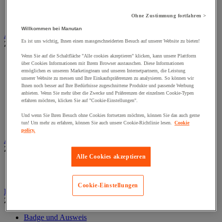
Alarm und Bewegungsmelder
Gegensprechanlage und Videotelefon
Ohne Zustimmung fortfahren >
Videoüberwachung
Willkommen bei Manutan
Auffangwannen-, Behälter und Zubehör
Es ist uns wichtig, Ihnen einen massgeschneiderten Besuch auf unserer Website zu bieten!
Zur gesamten Produktgruppe
Wenn Sie auf die Schaltfläche "Alle cookies akzeptieren" klicken, kann unsere Plattform
Abfüllständer für Fässer
über Cookies Informationen mit Ihrem Browser austauschen. Diese Informationen
Auffangwanne
ermöglichen es unserem Marketingteam und unseren Internetpartnern, die Leistung
Labortablett
unserer Website zu messen und Ihre Einkaufspräferenzen zu analysieren. So können wir
Ihnen noch besser auf Ihre Bedürfnisse zugeschnittene Produkte und passende Werbung
Lager Container für Außenbereich
anbieten. Wenn Sie mehr über die Zwecke und Präferenzen der einzelnen Cookie-Typen
Lagerbox und Depot
erfahren möchten, klicken Sie auf "Cookie-Einstellungen".
Lagerkabine für Gasflaschen
Mobile Auffangwannen
Und wenn Sie Ihren Besuch ohne Cookies fortsetzen möchten, können Sie das auch gerne
Sicherheitsboden
tun! Um mehr zu erfahren, können Sie auch unsere Cookie-Richtlinie lesen.
Cookie
policy.
Aufprallschutz
Zur gesamten Produktgruppe
Alle Cookies akzeptieren
Eckleisten und Profile
Schutzschienen, Pfosten und Regalschutz
Cookie-Einstellungen
Badge, Einlasskontrolle und Zeiterfassung
Zur gesamten Produktgruppe
Badge und Ausweis