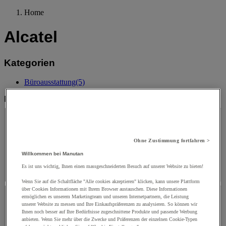
Home
Alcatel
Kategorien
Büroausstattung
(5)
Filtern nach
MARKE
MARKE
Ohne Zustimmung fortfahren >
Willkommen bei Manutan
Facettenwert
Alcatel
(
5
)
Alcatel
(5)
Es ist uns wichtig, Ihnen einen massgeschneiderten Besuch auf unserer Website zu bieten!
Wenn Sie auf die Schaltfläche "Alle cookies akzeptieren" klicken, kann unsere Plattform
PREIS
über Cookies Informationen mit Ihrem Browser austauschen. Diese Informationen
ermöglichen es unserem Marketingteam und unseren Internetpartnern, die Leistung
unserer Website zu messen und Ihre Einkaufspräferenzen zu analysieren. So können wir
PREIS
Ihnen noch besser auf Ihre Bedürfnisse zugeschnittene Produkte und passende Werbung
anbieten. Wenn Sie mehr über die Zwecke und Präferenzen der einzelnen Cookie-Typen