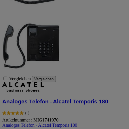
Vergleichen
Vergleichen
Analoges Telefon - Alcatel Temporis 180
(1)
5.0
Artikelnummer : MIG1741970
von
Analoges Telefon - Alcatel Temporis 180
5