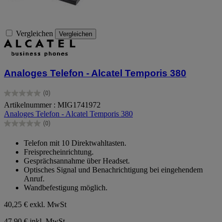
Vergleichen
Vergleichen
Analoges Telefon - Alcatel Temporis 380
(0)
0.0
Artikelnummer : MIG1741972
von
Analoges Telefon - Alcatel Temporis 380
5
Sternen.
(0)
0.0
von
Telefon mit 10 Direktwahltasten.
5
Freisprecheinrichtung.
Sternen.
Gesprächsannahme über Headset.
Optisches Signal und Benachrichtigung bei eingehendem
Anruf.
Wandbefestigung möglich.
40,25 €
exkl. MwSt
47,90 € inkl. MwSt