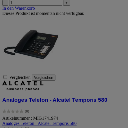
-
+
In den Warenkorb
Dieses Produkt ist momentan nicht verfügbar.
Vergleichen
Vergleichen
Analoges Telefon - Alcatel Temporis 580
(0)
0.0
Artikelnummer : MIG1741974
von
Analoges Telefon - Alcatel Temporis 580
5