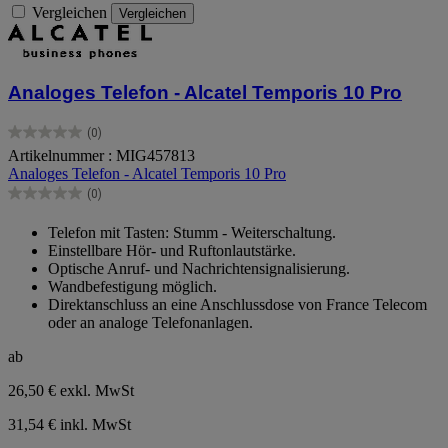
Vergleichen
Vergleichen
Analoges Telefon - Alcatel Temporis 10 Pro
(0)
0.0
Artikelnummer : MIG457813
von
Analoges Telefon - Alcatel Temporis 10 Pro
5
Sternen.
(0)
0.0
von
Telefon mit Tasten: Stumm - Weiterschaltung.
5
Einstellbare Hör- und Ruftonlautstärke.
Sternen.
Optische Anruf- und Nachrichtensignalisierung.
Wandbefestigung möglich.
Direktanschluss an eine Anschlussdose von France Telecom
oder an analoge Telefonanlagen.
ab
26,50 €
exkl. MwSt
31,54 € inkl. MwSt