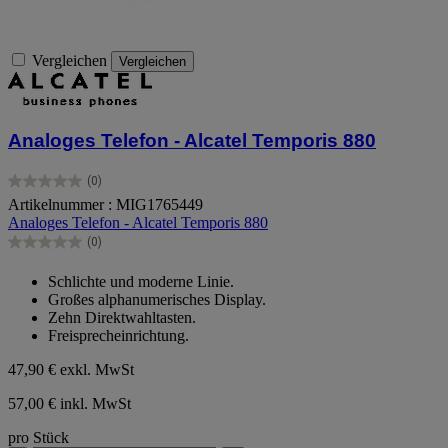
Vergleichen
Vergleichen
Analoges Telefon - Alcatel Temporis 880
(0)
0.0
Artikelnummer : MIG1765449
von
Analoges Telefon - Alcatel Temporis 880
5
Sternen.
(0)
0.0
von
Schlichte und moderne Linie.
5
Großes alphanumerisches Display.
Sternen.
Zehn Direktwahltasten.
Freisprecheinrichtung.
47,90 €
exkl. MwSt
57,00 € inkl. MwSt
pro Stück