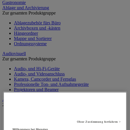
Gastronomie
Ablage und Archivierung
Zur gesamten Produktgruppe
Ablagezubehör fürs Büro
Archivboxen und -kästen
Hängeordner
Mappe und Sortierer
Ordnungssysteme
Audiovisuell
Zur gesamten Produktgruppe
Audio- und Hi-Fi-Geräte
Audio- und Videoanschluss
Kamera, Camcorder und Fernglas
Professionelle Ton- und Aufnahmegeräte
Projektoren und Beamer
Aufsteller
Zur gesamten Produktgruppe
Aufsteller auf Füßen
Mobiler Aufsteller
Ohne Zustimmung fortfahren >
Tischaufsteller
Willkommen bei Manutan