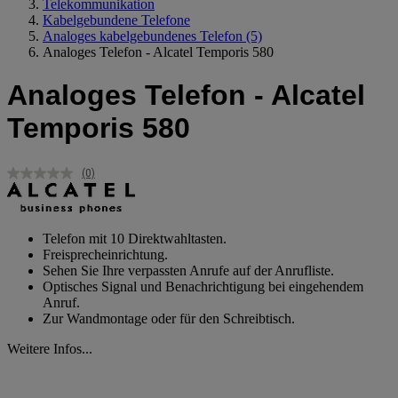
Telekommunikation
Kabelgebundene Telefone
Analoges kabelgebundenes Telefon
(5)
Analoges Telefon - Alcatel Temporis 580
Analoges Telefon - Alcatel
Temporis 580
(0)
Kein
Beurteilungswert.
Link
auf
derselben
Telefon mit 10 Direktwahltasten.
Seite.
Freisprecheinrichtung.
Sehen Sie Ihre verpassten Anrufe auf der Anrufliste.
Optisches Signal und Benachrichtigung bei eingehendem
Anruf.
Zur Wandmontage oder für den Schreibtisch.
Weitere Infos...