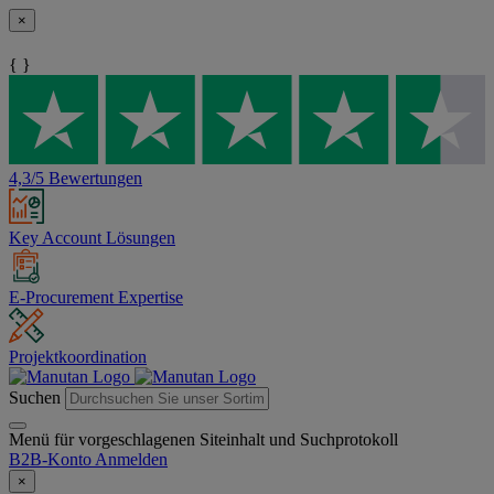
×
{ }
4,3/5 Bewertungen
Key Account Lösungen
E-Procurement Expertise
Projektkoordination
Suchen
Menü für vorgeschlagenen Siteinhalt und Suchprotokoll
B2B-Konto
Anmelden
×