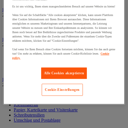
Wand-Display
Es ist uns wichtig, Ihnen einen massgeschneiderten Besuch auf unserer Website zu bieten!
Beschilderung
Zur gesamten Produktgruppe
Wenn Sie auf die Schaltfläche "Alle cookies akzeptieren" klicken, kann unsere Plattform
über Cookies Informationen mit Ihrem Browser austauschen. Diese Informationen
ermöglichen es unserem Marketingteam und unseren Internetpartnern, die Leistung
Halter für Türschild und Hinweisschild
unserer Website zu messen und Ihre Einkaufspräferenzen zu analysieren. So können wir
Hinweisschild auf Befestigungspaltte
Ihnen noch besser auf Ihre Bedürfnisse zugeschnittene Produkte und passende Werbung
anbieten. Wenn Sie mehr über die Zwecke und Präferenzen der einzelnen Cookie-Typen
Bodenmatten für Büro- und Gemeinschaftsräume
erfahren möchten, klicken Sie auf "Cookie-Einstellungen".
Zur gesamten Produktgruppe
Und wenn Sie Ihren Besuch ohne Cookies fortsetzen möchten, können Sie das auch gerne
Anti-Ermüdungsmatte für Büroräume
tun! Um mehr zu erfahren, können Sie auch unsere Cookie-Richtlinie lesen.
Cookie
policy.
Bodenschutzmatte
Gittermatte für Gemeinschaftsräume
Matte für Eingangsbereich
Alle Cookies akzeptieren
Büromaterial und Büromöbel
Zur gesamten Produktgruppe
Cookie-Einstellungen
Heft, Block und Post-it®
Kalender und Schreibunterlage
Kleinmaterial
Papier, Karteikarte und Visitenkarte
Schreibutensilien
Umschlag und Postablage