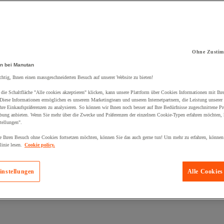
Ohne Zustim
kt zum Warenkorb hinzugefügt:
n bei Manutan
chtig, Ihnen einen massgeschneiderten Besuch auf unserer Website zu bieten!
die Schaltfläche "Alle cookies akzeptieren" klicken, kann unsere Plattform über Cookies Informationen mit Ih
 Diese Informationen ermöglichen es unserem Marketingteam und unseren Internetpartnern, die Leistung unserer
re Einkaufspräferenzen zu analysieren. So können wir Ihnen noch besser auf Ihre Bedürfnisse zugeschnittene P
bung anbieten. Wenn Sie mehr über die Zwecke und Präferenzen der einzelnen Cookie-Typen erfahren möchten, k
tellungen".
 Ihren Besuch ohne Cookies fortsetzen möchten, können Sie das auch gerne tun! Um mehr zu erfahren, können
inie lesen.
Cookie policy.
instellungen
Alle Cookies