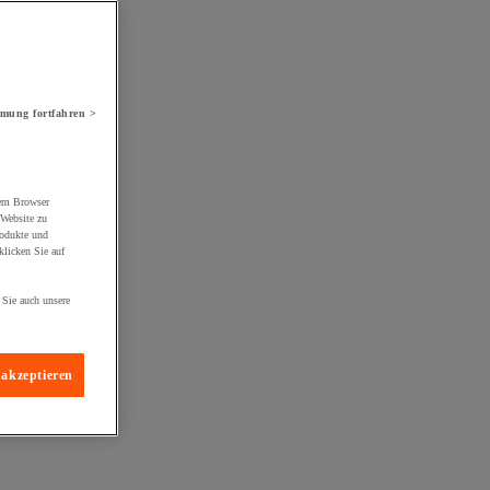
mung fortfahren >
rem Browser
 Website zu
rodukte und
licken Sie auf
 Sie auch unsere
 akzeptieren