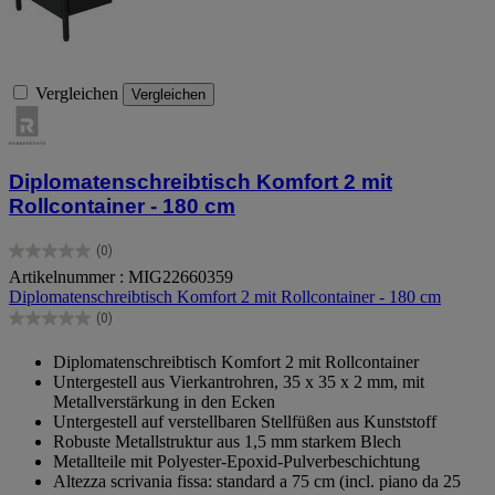
Vergleichen
Vergleichen
Diplomatenschreibtisch Komfort 2 mit
Rollcontainer - 180 cm
(0)
0.0
Artikelnummer : MIG22660359
von
Diplomatenschreibtisch Komfort 2 mit Rollcontainer - 180 cm
5
Sternen.
(0)
0.0
von
Diplomatenschreibtisch Komfort 2 mit Rollcontainer
5
Untergestell aus Vierkantrohren, 35 x 35 x 2 mm, mit
Sternen.
Metallverstärkung in den Ecken
Untergestell auf verstellbaren Stellfüßen aus Kunststoff
Robuste Metallstruktur aus 1,5 mm starkem Blech
Metallteile mit Polyester-Epoxid-Pulverbeschichtung
Altezza scrivania fissa: standard a 75 cm (incl. piano da 25