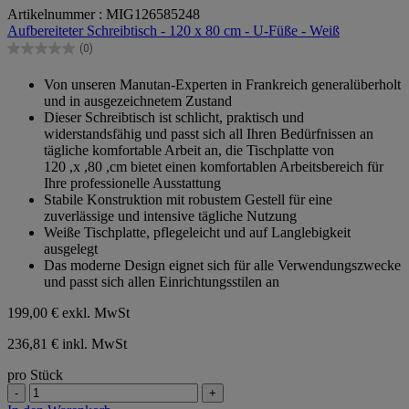
0.0
Artikelnummer : MIG126585248
von
Aufbereiteter Schreibtisch - 120 x 80 cm - U-Füße - Weiß
5
Sternen.
(0)
0.0
von
Von unseren Manutan-Experten in Frankreich generalüberholt
5
und in ausgezeichnetem Zustand
Sternen.
Dieser Schreibtisch ist schlicht, praktisch und
widerstandsfähig und passt sich all Ihren Bedürfnissen an
tägliche komfortable Arbeit an, die Tischplatte von
120 ,x ,80 ,cm bietet einen komfortablen Arbeitsbereich für
Ihre professionelle Ausstattung
Stabile Konstruktion mit robustem Gestell für eine
zuverlässige und intensive tägliche Nutzung
Weiße Tischplatte, pflegeleicht und auf Langlebigkeit
ausgelegt
Das moderne Design eignet sich für alle Verwendungszwecke
und passt sich allen Einrichtungsstilen an
199,00 €
exkl. MwSt
236,81 € inkl. MwSt
pro Stück
-
+