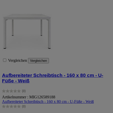
Vergleichen
Vergleichen
Aufbereiteter Schreibtisch - 160 x 80 cm - U-
Füße - Weiß
(0)
0.0
Artikelnummer : MIG126589188
von
Aufbereiteter Schreibtisch - 160 x 80 cm - U-Füße - Weiß
5
Sternen.
(0)
0.0
von