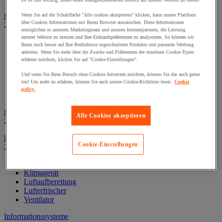
Es ist uns wichtig, Ihnen einen massgeschneiderten Besuch auf unserer Website zu bieten!
Dekoration und Information
Wenn Sie auf die Schaltfläche "Alle cookies akzeptieren" klicken, kann unsere Plattform
über Cookies Informationen mit Ihrem Browser austauschen. Diese Informationen
Zur gesamten Produktgruppe
ermöglichen es unserem Marketingteam und unseren Internetpartnern, die Leistung
unserer Website zu messen und Ihre Einkaufspräferenzen zu analysieren. So können wir
Ausstellungsvitrine
Ihnen noch besser auf Ihre Bedürfnisse zugeschnittene Produkte und passende Werbung
Festdekoration
anbieten. Wenn Sie mehr über die Zwecke und Präferenzen der einzelnen Cookie-Typen
Klebefolie für Fenster
erfahren möchten, klicken Sie auf "Cookie-Einstellungen".
Kunstpflanze fürs Büro
Und wenn Sie Ihren Besuch ohne Cookies fortsetzen möchten, können Sie das auch gerne
Landkarten
tun! Um mehr zu erfahren, können Sie auch unsere Cookie-Richtlinie lesen.
Cookie
Rahmen und Zubehör
policy.
Uhr
Fußstütze für Büro
Alle Cookies akzeptieren
Zur gesamten Produktgruppe
Heizung, Klima und Luftaufbereitung
Cookie-Einstellungen
Zur gesamten Produktgruppe
Heizung
Klimagerät
Luftaufbereitung
Lufterfrischer
Ventilator
Informationssysteme