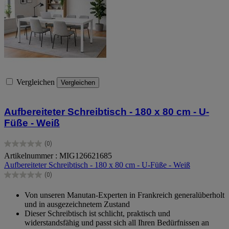
Vergleichen
Vergleichen
Aufbereiteter Schreibtisch - 180 x 80 cm - U-
Füße - Weiß
(0)
0.0
Artikelnummer : MIG126621685
von
Aufbereiteter Schreibtisch - 180 x 80 cm - U-Füße - Weiß
5
Sternen.
(0)
0.0
von
Von unseren Manutan-Experten in Frankreich generalüberholt
5
und in ausgezeichnetem Zustand
Sternen.
Dieser Schreibtisch ist schlicht, praktisch und
widerstandsfähig und passt sich all Ihren Bedürfnissen an