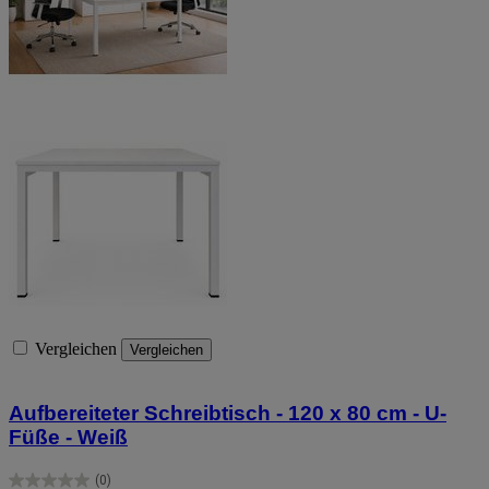
Vergleichen
Vergleichen
Aufbereiteter Schreibtisch - 120 x 80 cm - U-
Füße - Weiß
(0)