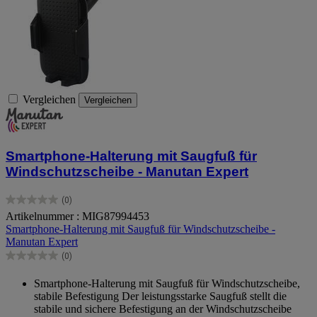
Vergleichen
Vergleichen
Smartphone-Halterung mit Saugfuß für
Windschutzscheibe - Manutan Expert
(0)
0.0
Artikelnummer : MIG87994453
von
Smartphone-Halterung mit Saugfuß für Windschutzscheibe -
5
Manutan Expert
Sternen.
(0)
0.0
von
Smartphone-Halterung mit Saugfuß für Windschutzscheibe,
5
stabile Befestigung Der leistungsstarke Saugfuß stellt die
Sternen.
stabile und sichere Befestigung an der Windschutzscheibe