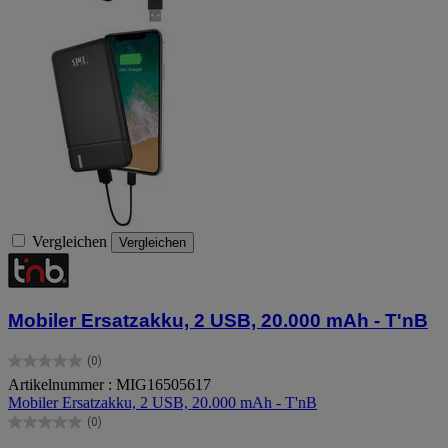
Vergleichen
Vergleichen
Mobiler Ersatzakku, 2 USB, 20.000 mAh ‑ T'nB
(0)
0.0
Artikelnummer : MIG16505617
von
Mobiler Ersatzakku, 2 USB, 20.000 mAh ‑ T'nB
5
Sternen.
(0)
0.0
von