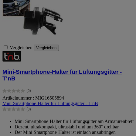
Vergleichen
Vergleichen
Mini-Smartphone-Halter für Lüftungsgitter -
T'nB
(0)
0.0
Artikelnummer : MIG16505894
von
Mini-Smartphone-Halter für Lüftungsgitter - T'nB
5
Sternen.
(0)
0.0
von
Mini-Smartphone-Halter für Lüftungsgitter am Armaturenbrett
5
Dezent, ultrakompakt, ultrastabil und um 360° drehbar
Sternen.
Der Mini-Smartphone-Halter ist einfach anzubringen