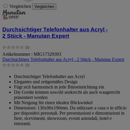
Vergleichen
Vergleichen
Durchsichtiger Telefonhalter aus Acryl -
2 Stück - Manutan Expert
(0)
0.0
Artikelnummer : MIG17329393
von
Durchsichtiger Telefonhalter aus Acryl - 2 Stück - Manutan Expert
5
Sternen.
(0)
0.0
von
Durchsichtiger Telefonhalter aus Acryl
5
Elegantes und zeitgemäßes Design
Sternen.
Fügt sich harmonisch in jede Büroeinrichtung ein
Die Geräte können sowohl senkrecht als auch waagerecht
präsentiert werden
Mit Neigung für einen idealen Blickwinkel
Dimensioni: 130x90x190mm. Da utilizzare a casa o in ufficio
per dispositivi personali. Per presentazioni e dimostrazioni in
fiere, ricevimenti, showroom, eventi aziendali, hotel e
ristoranti.