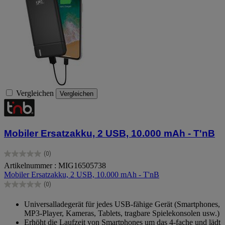
Vergleichen
Vergleichen
Mobiler Ersatzakku, 2 USB, 10.000 mAh ‑ T'nB
(0)
0.0
Artikelnummer : MIG16505738
von
Mobiler Ersatzakku, 2 USB, 10.000 mAh ‑ T'nB
5
Sternen.
(0)
0.0
von
Universalladegerät für jedes USB-fähige Gerät (Smartphones,
5
MP3-Player, Kameras, Tablets, tragbare Spielekonsolen usw.)
Sternen.
Erhöht die Laufzeit von Smartphones um das 4-fache und lädt