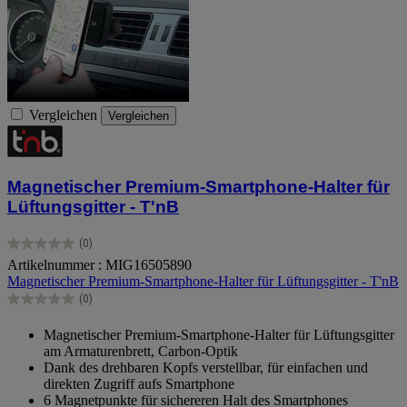
Vergleichen
Vergleichen
Magnetischer Premium-Smartphone-Halter für
Lüftungsgitter - T'nB
(0)
0.0
Artikelnummer : MIG16505890
von
Magnetischer Premium-Smartphone-Halter für Lüftungsgitter - T'nB
5
Sternen.
(0)
0.0
von
Magnetischer Premium-Smartphone-Halter für Lüftungsgitter
5
am Armaturenbrett, Carbon-Optik
Sternen.
Dank des drehbaren Kopfs verstellbar, für einfachen und
direkten Zugriff aufs Smartphone
6 Magnetpunkte für sichereren Halt des Smartphones