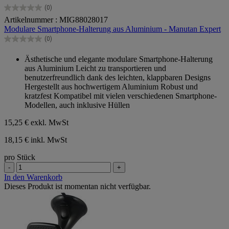
(0)
0.0
Artikelnummer : MIG88028017
von
Modulare Smartphone-Halterung aus Aluminium - Manutan Expert
5
Sternen.
(0)
0.0
von
Ästhetische und elegante modulare Smartphone-Halterung
5
aus Aluminium Leicht zu transportieren und
Sternen.
benutzerfreundlich dank des leichten, klappbaren Designs
Hergestellt aus hochwertigem Aluminium Robust und
kratzfest Kompatibel mit vielen verschiedenen Smartphone-
Modellen, auch inklusive Hüllen
15,25 €
exkl. MwSt
18,15 € inkl. MwSt
pro Stück
-
+
In den Warenkorb
Dieses Produkt ist momentan nicht verfügbar.