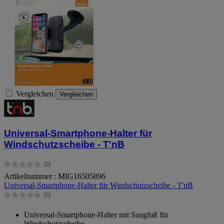
Vergleichen
Vergleichen
Universal-Smartphone-Halter für
Windschutzscheibe - T'nB
(0)
0.0
Artikelnummer : MIG16505896
von
Universal-Smartphone-Halter für Windschutzscheibe - T'nB
5
Sternen.
(0)
0.0
von
Universal-Smartphone-Halter mit Saugfuß für
5
Windschutzscheibe