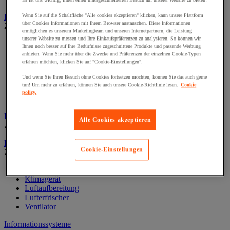
Es ist uns wichtig, Ihnen einen massgeschneiderten Besuch auf unserer Website zu bieten!
Dekoration und Information
Wenn Sie auf die Schaltfläche "Alle cookies akzeptieren" klicken, kann unsere Plattform
über Cookies Informationen mit Ihrem Browser austauschen. Diese Informationen
Zur gesamten Produktgruppe
ermöglichen es unserem Marketingteam und unseren Internetpartnern, die Leistung
unserer Website zu messen und Ihre Einkaufspräferenzen zu analysieren. So können wir
Ausstellungsvitrine
Ihnen noch besser auf Ihre Bedürfnisse zugeschnittene Produkte und passende Werbung
Festdekoration
anbieten. Wenn Sie mehr über die Zwecke und Präferenzen der einzelnen Cookie-Typen
Klebefolie für Fenster
erfahren möchten, klicken Sie auf "Cookie-Einstellungen".
Kunstpflanze fürs Büro
Und wenn Sie Ihren Besuch ohne Cookies fortsetzen möchten, können Sie das auch gerne
Landkarten
tun! Um mehr zu erfahren, können Sie auch unsere Cookie-Richtlinie lesen.
Cookie
Rahmen und Zubehör
policy.
Uhr
Fußstütze für Büro
Alle Cookies akzeptieren
Zur gesamten Produktgruppe
Heizung, Klima und Luftaufbereitung
Cookie-Einstellungen
Zur gesamten Produktgruppe
Heizung
Klimagerät
Luftaufbereitung
Lufterfrischer
Ventilator
Informationssysteme