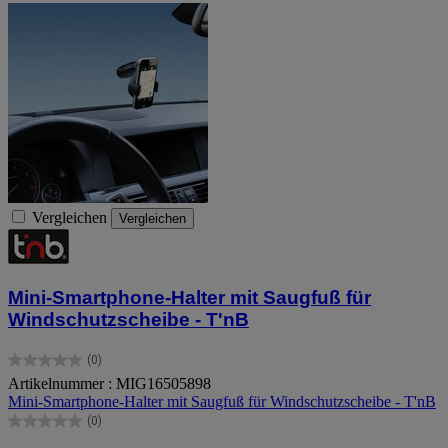
Vergleichen
Vergleichen
Mini-Smartphone-Halter mit Saugfuß für
Windschutzscheibe - T'nB
(0)
0.0
Artikelnummer : MIG16505898
von
Mini-Smartphone-Halter mit Saugfuß für Windschutzscheibe - T'nB
5
Sternen.
(0)
0.0
von