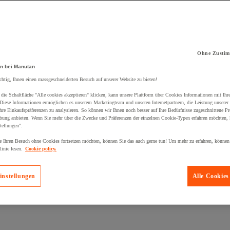
Ohne Zustim
kt zum Warenkorb hinzugefügt:
n bei Manutan
chtig, Ihnen einen massgeschneiderten Besuch auf unserer Website zu bieten!
die Schaltfläche "Alle cookies akzeptieren" klicken, kann unsere Plattform über Cookies Informationen mit Ih
 Diese Informationen ermöglichen es unserem Marketingteam und unseren Internetpartnern, die Leistung unserer
re Einkaufspräferenzen zu analysieren. So können wir Ihnen noch besser auf Ihre Bedürfnisse zugeschnittene P
bung anbieten. Wenn Sie mehr über die Zwecke und Präferenzen der einzelnen Cookie-Typen erfahren möchten, k
tellungen".
 Ihren Besuch ohne Cookies fortsetzen möchten, können Sie das auch gerne tun! Um mehr zu erfahren, können
inie lesen.
Cookie policy.
instellungen
Alle Cookies