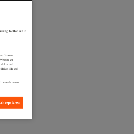
mung fortfahren >
rem Browser
 Website zu
rodukte und
licken Sie auf
 Sie auch unsere
 akzeptieren