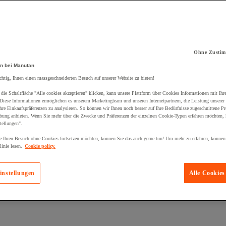
Ohne Zustim
kt zum Warenkorb hinzugefügt:
n bei Manutan
chtig, Ihnen einen massgeschneiderten Besuch auf unserer Website zu bieten!
die Schaltfläche "Alle cookies akzeptieren" klicken, kann unsere Plattform über Cookies Informationen mit Ih
 Diese Informationen ermöglichen es unserem Marketingteam und unseren Internetpartnern, die Leistung unserer
re Einkaufspräferenzen zu analysieren. So können wir Ihnen noch besser auf Ihre Bedürfnisse zugeschnittene P
bung anbieten. Wenn Sie mehr über die Zwecke und Präferenzen der einzelnen Cookie-Typen erfahren möchten, k
tellungen".
 Ihren Besuch ohne Cookies fortsetzen möchten, können Sie das auch gerne tun! Um mehr zu erfahren, können
inie lesen.
Cookie policy.
instellungen
Alle Cookies