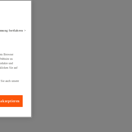
mung fortfahren >
rem Browser
 Website zu
rodukte und
licken Sie auf
 Sie auch unsere
 akzeptieren