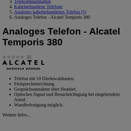
Telekommunikation
Kabelgebundene Telefone
Analoges kabelgebundenes Telefon
(5)
Analoges Telefon - Alcatel Temporis 380
Analoges Telefon - Alcatel
Temporis 380
(0)
Kein
Beurteilungswert.
Link
auf
derselben
Telefon mit 10 Direktwahltasten.
Seite.
Freisprecheinrichtung.
Gesprächsannahme über Headset.
Optisches Signal und Benachrichtigung bei eingehendem
Anruf.
Wandbefestigung möglich.
Weitere Infos...