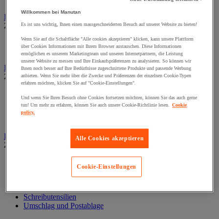
Wand-Display
Willkommen bei Manutan
Beschilderung
Es ist uns wichtig, Ihnen einen massgeschneiderten Besuch auf unserer Website zu bieten!
Zur gesamten Produktgruppe
Wenn Sie auf die Schaltfläche "Alle cookies akzeptieren" klicken, kann unsere Plattform
Halter für Türschild und Hinweisschild
über Cookies Informationen mit Ihrem Browser austauschen. Diese Informationen
Hinweisschild auf Befestigungspaltte
ermöglichen es unserem Marketingteam und unseren Internetpartnern, die Leistung
unserer Website zu messen und Ihre Einkaufspräferenzen zu analysieren. So können wir
Bodenmatten für Büro- und Gemeinschaftsräume
Ihnen noch besser auf Ihre Bedürfnisse zugeschnittene Produkte und passende Werbung
Zur gesamten Produktgruppe
anbieten. Wenn Sie mehr über die Zwecke und Präferenzen der einzelnen Cookie-Typen
erfahren möchten, klicken Sie auf "Cookie-Einstellungen".
Anti-Ermüdungsmatte für Büroräume
Und wenn Sie Ihren Besuch ohne Cookies fortsetzen möchten, können Sie das auch gerne
Bodenschutzmatte
tun! Um mehr zu erfahren, können Sie auch unsere Cookie-Richtlinie lesen.
Cookie
Gittermatte für Gemeinschaftsräume
policy.
Matte für Eingangsbereich
Büromaterial und Büromöbel
Alle Cookies akzeptieren
Zur gesamten Produktgruppe
Heft, Block und Post-it®
Cookie-Einstellungen
Kalender und Schreibunterlage
Kleinmaterial
Papier, Karteikarte und Visitenkarte
Schreibutensilien
Umschlag und Postablage