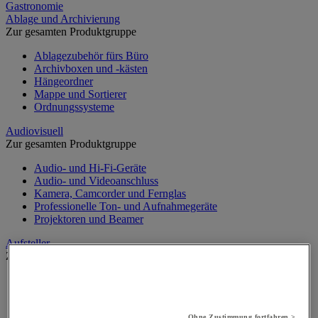
Gastronomie
Ablage und Archivierung
Zur gesamten Produktgruppe
Ablagezubehör fürs Büro
Archivboxen und -kästen
Hängeordner
Mappe und Sortierer
Ordnungssysteme
Audiovisuell
Zur gesamten Produktgruppe
Audio- und Hi-Fi-Geräte
Audio- und Videoanschluss
Kamera, Camcorder und Fernglas
Professionelle Ton- und Aufnahmegeräte
Projektoren und Beamer
Aufsteller
Zur gesamten Produktgruppe
Aufsteller auf Füßen
Mobiler Aufsteller
Tischaufsteller
Ohne Zustimmung fortfahren >