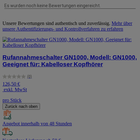
Unsere Bewertungen sind authentisch und zuverlässig.
Mehr über
unsere Authentifizierungs- und Kontrollverfahren zu erfahren
Rufannahmeschalter GN1000, Modell: GN1000,
Geeignet für: Kabelloser Kopfhörer
(0)
0.0
126,50 €
von
exkl. MwSt
5
Sternen.
pro Stück
Zurück nach oben
Angebot innerhalb von 48 Stunden