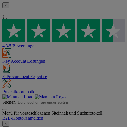
×
{ }
4,3/5 Bewertungen
Key Account Lösungen
E-Procurement Expertise
Projektkoordination
Suchen
Menü für vorgeschlagenen Siteinhalt und Suchprotokoll
B2B-Konto
Anmelden
×