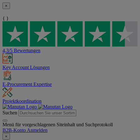
×
{ }
4,3/5 Bewertungen
Key Account Lösungen
E-Procurement Expertise
Projektkoordination
Suchen
Menü für vorgeschlagenen Siteinhalt und Suchprotokoll
B2B-Konto
Anmelden
×