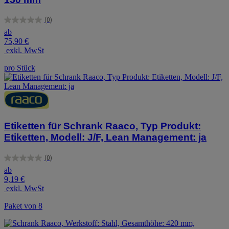
(0)
0.0
ab
von
75,90 €
5
exkl. MwSt
Sternen.
pro Stück
Etiketten für Schrank Raaco, Typ Produkt:
Etiketten, Modell: J/F, Lean Management: ja
(0)
0.0
ab
von
9,19 €
5
exkl. MwSt
Sternen.
Paket von 8