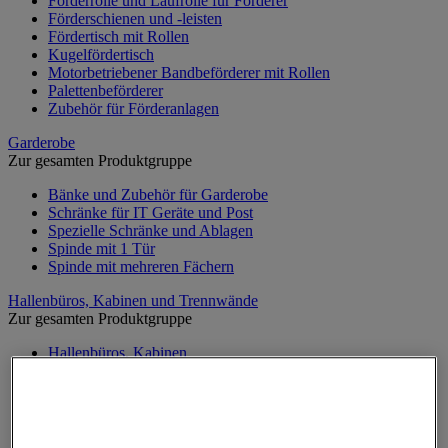
Förderrolle und Laufrolle für Förderer
Förderschienen und -leisten
Fördertisch mit Rollen
Kugelfördertisch
Motorbetriebener Bandbeförderer mit Rollen
Palettenbeförderer
Zubehör für Förderanlagen
Garderobe
Zur gesamten Produktgruppe
Bänke und Zubehör für Garderobe
Schränke für IT Geräte und Post
Spezielle Schränke und Ablagen
Spinde mit 1 Tür
Spinde mit mehreren Fächern
Hallenbüros, Kabinen und Trennwände
Zur gesamten Produktgruppe
Hallenbüros, Kabinen
Lackierkabine
Streifenvorhang
Werkstatttrennwand
Zubehör für Trennwände und Kabinen