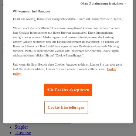
Heizung, Lufterfrischer und -entfeuchter
Ohne Zustimmung fortfahren >
Zur gesamten Produktgruppe
Willkommen bei Manutan
Elektrische Heizung
Es ist uns wichtig, Ihnen einen massgeschneiderten Besuch auf unserer Website zu bieten!
Gasheizung
Wenn Sie auf die Schaltfläche "Alle cookies akzeptieren" klicken, kann unsere Plattform
Kraftstoffheizung
über Cookies Informationen mit Ihrem Browser austauschen. Diese Informationen
Lufterfrischer und -entfeuchter
ermöglichen es unserem Marketingteam und unseren Internetpartnern, die Leistung
unserer Website zu messen und Ihre Einkaufspräferenzen zu analysieren. So können wir
Hubvorrichtungen, Stapler
Ihnen noch besser auf Ihre Bedürfnisse zugeschnittene Produkte und passende Werbung
Zur gesamten Produktgruppe
anbieten. Wenn Sie mehr über die Zwecke und Präferenzen der einzelnen Cookie-Typen
erfahren möchten, klicken Sie auf "Cookie-Einstellungen".
Hebemagnet
Und wenn Sie Ihren Besuch ohne Cookies fortsetzen möchten, können Sie das auch gerne
Heberampe und Radkeil
tun! Um mehr zu erfahren, können Sie auch unsere Cookie-Richtlinie lesen.
Cookie
Hebevorrichtung
policy.
Hebezeug
Hub- und Zugwinde
Hubtische
Alle Cookies akzeptieren
Ladebrücke und Dockrampe
Materialaufzug, Baulift
Mobiler Werkstattkran
Cookie-Einstellungen
Palettenheber
Portalkran, Werkstattportal
Sicherheitsständer und Stütze
Stapler
Traverse