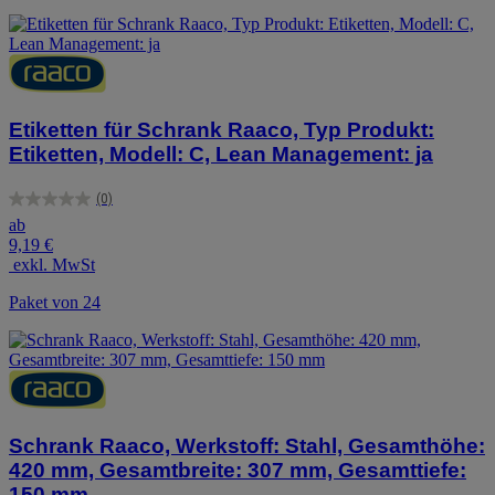
Etiketten für Schrank Raaco, Typ Produkt:
Etiketten, Modell: C, Lean Management: ja
(0)
0.0
ab
von
9,19 €
5
exkl. MwSt
Sternen.
Paket von 24
Schrank Raaco, Werkstoff: Stahl, Gesamthöhe:
420 mm, Gesamtbreite: 307 mm, Gesamttiefe:
150 mm