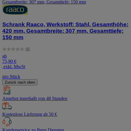
Schrank Raaco, Werkstoff: Stahl, Gesamthöhe:
420 mm, Gesamtbreite: 307 mm, Gesamttiefe:
150 mm
(0)
0.0
ab
von
75,90 €
5
exkl. MwSt
Sternen.
pro Stück
Zurück nach oben
Angebot innerhalb von 48 Stunden
Kostenlose Lieferung ab 50 €
Kundenservice zu Ihren Diensten