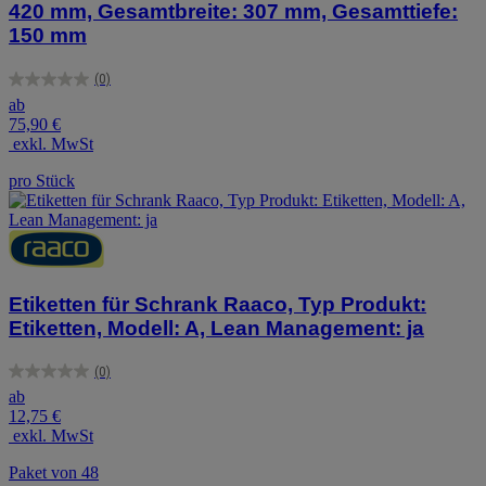
420 mm, Gesamtbreite: 307 mm, Gesamttiefe:
150 mm
(0)
0.0
ab
von
75,90 €
5
exkl. MwSt
Sternen.
pro Stück
Etiketten für Schrank Raaco, Typ Produkt:
Etiketten, Modell: A, Lean Management: ja
(0)
0.0
ab
von
12,75 €
5
exkl. MwSt
Sternen.
Paket von 48