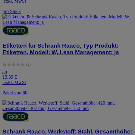
exkl. MwSt
Sternen.
pro Stück
Etiketten für Schrank Raaco, Typ Produkt:
Etiketten, Modell: W, Lean Management: ja
(0)
0.0
ab
von
13,39 €
5
exkl. MwSt
Sternen.
Paket von 60
Schrank Raaco, Werkstoff: Stahl, Gesamthöhe: