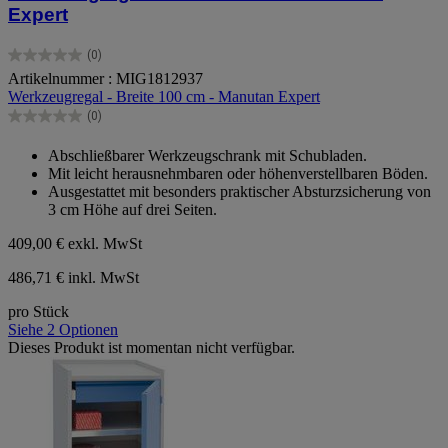
Expert
(0)
0.0
Artikelnummer : MIG1812937
von
Werkzeugregal - Breite 100 cm - Manutan Expert
5
Sternen.
(0)
0.0
von
Abschließbarer Werkzeugschrank mit Schubladen.
5
Mit leicht herausnehmbaren oder höhenverstellbaren Böden.
Sternen.
Ausgestattet mit besonders praktischer Absturzsicherung von
3 cm Höhe auf drei Seiten.
409,00 €
exkl. MwSt
486,71 € inkl. MwSt
pro Stück
Siehe 2 Optionen
Dieses Produkt ist momentan nicht verfügbar.