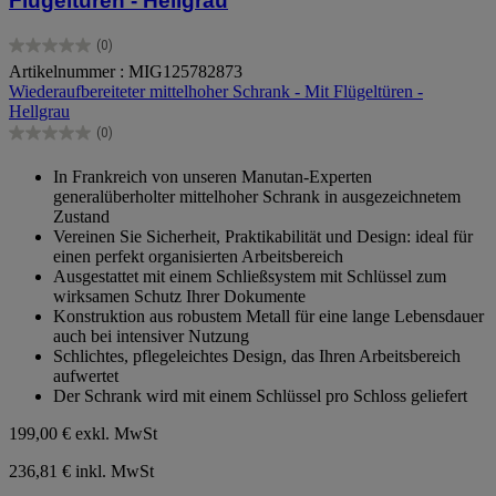
Flügeltüren - Hellgrau
(0)
0.0
Artikelnummer : MIG125782873
von
Wiederaufbereiteter mittelhoher Schrank - Mit Flügeltüren -
5
Hellgrau
Sternen.
(0)
0.0
von
In Frankreich von unseren Manutan-Experten
5
generalüberholter mittelhoher Schrank in ausgezeichnetem
Sternen.
Zustand
Vereinen Sie Sicherheit, Praktikabilität und Design: ideal für
einen perfekt organisierten Arbeitsbereich
Ausgestattet mit einem Schließsystem mit Schlüssel zum
wirksamen Schutz Ihrer Dokumente
Konstruktion aus robustem Metall für eine lange Lebensdauer
auch bei intensiver Nutzung
Schlichtes, pflegeleichtes Design, das Ihren Arbeitsbereich
aufwertet
Der Schrank wird mit einem Schlüssel pro Schloss geliefert
199,00 €
exkl. MwSt
236,81 € inkl. MwSt