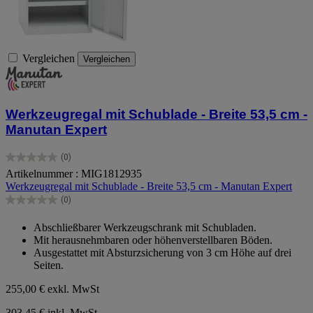
Vergleichen
Vergleichen
Werkzeugregal mit Schublade - Breite 53,5 cm -
Manutan Expert
(0)
0.0
Artikelnummer : MIG1812935
von
Werkzeugregal mit Schublade - Breite 53,5 cm - Manutan Expert
5
Sternen.
(0)
0.0
von
Abschließbarer Werkzeugschrank mit Schubladen.
5
Mit herausnehmbaren oder höhenverstellbaren Böden.
Sternen.
Ausgestattet mit Absturzsicherung von 3 cm Höhe auf drei
Seiten.
255,00 €
exkl. MwSt
303,45 € inkl. MwSt