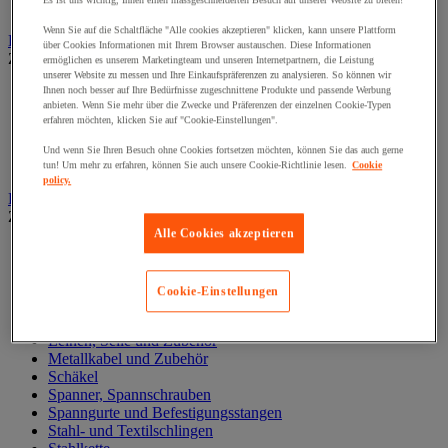
Es ist uns wichtig, Ihnen einen massgeschneiderten Besuch auf unserer Website zu bieten!
Zylinder
Wenn Sie auf die Schaltfläche "Alle cookies akzeptieren" klicken, kann unsere Plattform
Hubwagen
über Cookies Informationen mit Ihrem Browser austauschen. Diese Informationen
Zur gesamten Produktgruppe
ermöglichen es unserem Marketingteam und unseren Internetpartnern, die Leistung
unserer Website zu messen und Ihre Einkaufspräferenzen zu analysieren. So können wir
Elektrischer Gabelstapler
Ihnen noch besser auf Ihre Bedürfnisse zugeschnittene Produkte und passende Werbung
anbieten. Wenn Sie mehr über die Zwecke und Präferenzen der einzelnen Cookie-Typen
Hub-Gabelstapler
erfahren möchten, klicken Sie auf "Cookie-Einstellungen".
Hubwagen mit Waage
Manueller Hubwagen
Und wenn Sie Ihren Besuch ohne Cookies fortsetzen möchten, können Sie das auch gerne
Scherengabelhubwagen und Hochhubwagen
tun! Um mehr zu erfahren, können Sie auch unsere Cookie-Richtlinie lesen.
Cookie
policy.
Ketten und Schlingen zum Heben
Zur gesamten Produktgruppe
Alle Cookies akzeptieren
Gummispanner
Hebeösen und Hubringe
Hebezangen
Cookie-Einstellungen
Karabinerhaken, Kettenglieder, Haken
Lasthaken
Leinen, Seile und Zubehör
Metallkabel und Zubehör
Schäkel
Spanner, Spannschrauben
Spanngurte und Befestigungsstangen
Stahl- und Textilschlingen