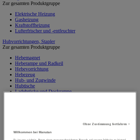
Zur gesamten Produktgruppe
Elektrische Heizung
Gasheizung
Kraftstoffheizung
Lufterfrischer und -entfeuchter
Hubvorrichtungen, Stapler
Zur gesamten Produktgruppe
Hebemagnet
Heberampe und Radkeil
Hebevorrichtung
Hebezeug
Hub- und Zugwinde
Hubtische
Ladebrücke und Dockrampe
Materialaufzug, Baulift
Mobiler Werkstattkran
Palettenheber
Portalkran, Werkstattportal
Sicherheitsständer und Stütze
Ohne Zustimmung fortfahren >
Stapler
Traverse
Willkommen bei Manutan
Wandkran und Säulenkran