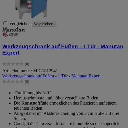
Vergleichen
Vergleichen
Werkzeugschrank auf Füßen - 1 Tür - Manutan
Expert
(0)
0.0
Artikelnummer : MIG1812941
von
Werkzeugschrank auf Füßen - 1 Tür - Manutan Expert
5
Sternen.
(0)
0.0
von
Türöffnung bis 180°.
5
Herausnehmbare und höhenverstellbare Böden.
Sternen.
Die Kunststofffüße ermöglichen das Platzieren auf einem
feuchten Boden.
Ausgestattet mit Absturzsicherung von 3 cm Höhe auf drei
Seiten.
Consigli di sicurezza: - installare il mobile su una superficie