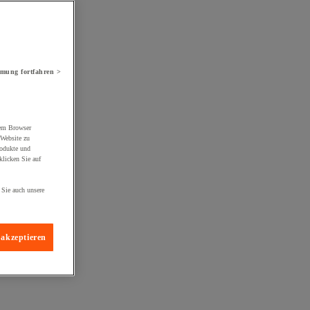
mung fortfahren >
rem Browser
 Website zu
rodukte und
licken Sie auf
 Sie auch unsere
 akzeptieren