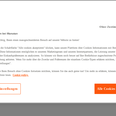
Ohne Zustim
kt zum Warenkorb hinzugefügt:
n bei Manutan
chtig, Ihnen einen massgeschneiderten Besuch auf unserer Website zu bieten!
die Schaltfläche "Alle cookies akzeptieren" klicken, kann unsere Plattform über Cookies Informationen mit Ih
 Diese Informationen ermöglichen es unserem Marketingteam und unseren Internetpartnern, die Leistung unserer
re Einkaufspräferenzen zu analysieren. So können wir Ihnen noch besser auf Ihre Bedürfnisse zugeschnittene P
bung anbieten. Wenn Sie mehr über die Zwecke und Präferenzen der einzelnen Cookie-Typen erfahren möchten, k
tellungen".
 Ihren Besuch ohne Cookies fortsetzen möchten, können Sie das auch gerne tun! Um mehr zu erfahren, können
inie lesen.
Cookie policy.
instellungen
Alle Cookies