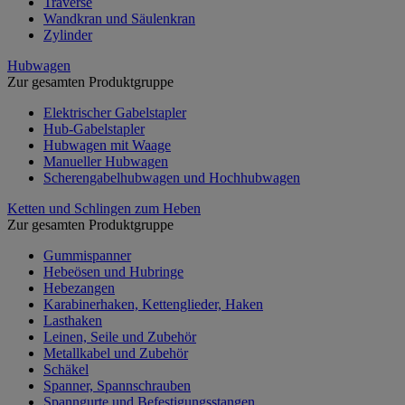
Traverse
Wandkran und Säulenkran
Zylinder
Hubwagen
Zur gesamten Produktgruppe
Elektrischer Gabelstapler
Hub-Gabelstapler
Hubwagen mit Waage
Manueller Hubwagen
Scherengabelhubwagen und Hochhubwagen
Ketten und Schlingen zum Heben
Zur gesamten Produktgruppe
Gummispanner
Hebeösen und Hubringe
Hebezangen
Karabinerhaken, Kettenglieder, Haken
Lasthaken
Leinen, Seile und Zubehör
Metallkabel und Zubehör
Schäkel
Spanner, Spannschrauben
Spanngurte und Befestigungsstangen