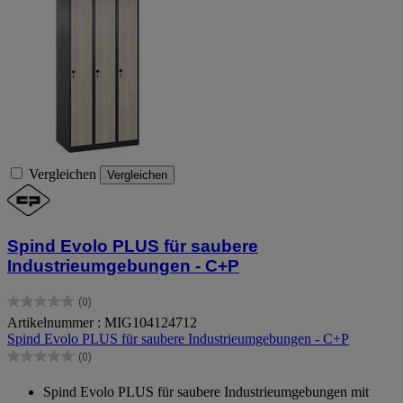
Vergleichen
Vergleichen
Spind Evolo PLUS für saubere
Industrieumgebungen - C+P
(0)
0.0
Artikelnummer : MIG104124712
von
Spind Evolo PLUS für saubere Industrieumgebungen - C+P
5
Sternen.
(0)
0.0
von
Spind Evolo PLUS für saubere Industrieumgebungen mit
5