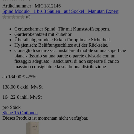
0.0
Artikelnummer : MIG1812146
von
Spind Modulo - 1 bis 3 Säulen - auf Sockel - Manutan Expert
5
Sternen.
(0)
0.0
von
Geräuscharmer Spind, Tür mit Kunststoffstoppern.
5
Garderobenabteil mit Zubehör
Sternen.
Überall abgerundete Ecken für optimale Sicherheit.
Hygienisch: Belüftungsschlitze auf der Rückseite.
Consigli di sicurezza: - installare il mobile su una superficie
piana - fissarlo su una parete o parete divisoria con un
fissaggio adeguato - assicurarsi di non superare il carico
massimo consigliato e la sua buona distribuzione
ab
184,00 €
-25%
138,00 €
exkl. MwSt
164,22 € inkl. MwSt
pro Stück
Siehe 15 Optionen
Dieses Produkt ist momentan nicht verfügbar.