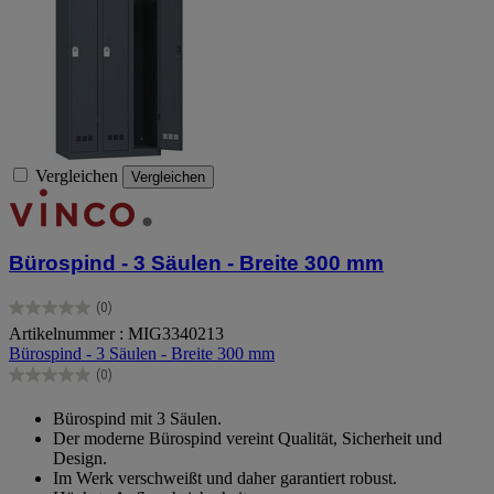
Vergleichen
Vergleichen
Bürospind - 3 Säulen - Breite 300 mm
(0)
0.0
Artikelnummer : MIG3340213
von
Bürospind - 3 Säulen - Breite 300 mm
5
Sternen.
(0)
0.0
von
Bürospind mit 3 Säulen.
5
Der moderne Bürospind vereint Qualität, Sicherheit und
Sternen.
Design.
Im Werk verschweißt und daher garantiert robust.