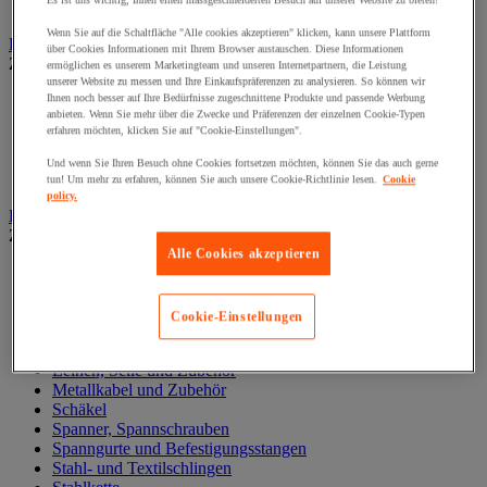
Es ist uns wichtig, Ihnen einen massgeschneiderten Besuch auf unserer Website zu bieten!
Zylinder
Wenn Sie auf die Schaltfläche "Alle cookies akzeptieren" klicken, kann unsere Plattform
Hubwagen
über Cookies Informationen mit Ihrem Browser austauschen. Diese Informationen
Zur gesamten Produktgruppe
ermöglichen es unserem Marketingteam und unseren Internetpartnern, die Leistung
unserer Website zu messen und Ihre Einkaufspräferenzen zu analysieren. So können wir
Elektrischer Gabelstapler
Ihnen noch besser auf Ihre Bedürfnisse zugeschnittene Produkte und passende Werbung
anbieten. Wenn Sie mehr über die Zwecke und Präferenzen der einzelnen Cookie-Typen
Hub-Gabelstapler
erfahren möchten, klicken Sie auf "Cookie-Einstellungen".
Hubwagen mit Waage
Manueller Hubwagen
Und wenn Sie Ihren Besuch ohne Cookies fortsetzen möchten, können Sie das auch gerne
Scherengabelhubwagen und Hochhubwagen
tun! Um mehr zu erfahren, können Sie auch unsere Cookie-Richtlinie lesen.
Cookie
policy.
Ketten und Schlingen zum Heben
Zur gesamten Produktgruppe
Alle Cookies akzeptieren
Gummispanner
Hebeösen und Hubringe
Hebezangen
Cookie-Einstellungen
Karabinerhaken, Kettenglieder, Haken
Lasthaken
Leinen, Seile und Zubehör
Metallkabel und Zubehör
Schäkel
Spanner, Spannschrauben
Spanngurte und Befestigungsstangen
Stahl- und Textilschlingen