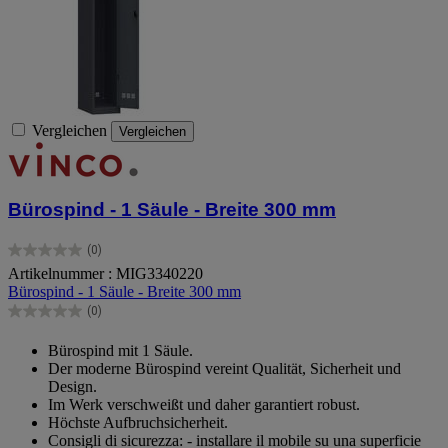
Vergleichen
Vergleichen
Bürospind - 1 Säule - Breite 300 mm
(0)
0.0
Artikelnummer : MIG3340220
von
Bürospind - 1 Säule - Breite 300 mm
5
Sternen.
(0)
0.0
von
Bürospind mit 1 Säule.
5
Der moderne Bürospind vereint Qualität, Sicherheit und
Sternen.
Design.
Im Werk verschweißt und daher garantiert robust.
Höchste Aufbruchsicherheit.
Consigli di sicurezza: - installare il mobile su una superficie