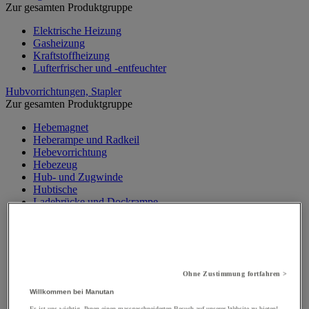
Zur gesamten Produktgruppe
Elektrische Heizung
Gasheizung
Kraftstoffheizung
Lufterfrischer und -entfeuchter
Hubvorrichtungen, Stapler
Zur gesamten Produktgruppe
Hebemagnet
Heberampe und Radkeil
Hebevorrichtung
Hebezeug
Hub- und Zugwinde
Hubtische
Ladebrücke und Dockrampe
Materialaufzug, Baulift
Mobiler Werkstattkran
Palettenheber
Portalkran, Werkstattportal
Sicherheitsständer und Stütze
Ohne Zustimmung fortfahren >
Stapler
Traverse
Willkommen bei Manutan
Wandkran und Säulenkran