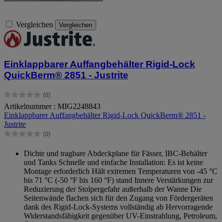
Vergleichen
Vergleichen
Einklappbarer Auffangbehälter Rigid-Lock
QuickBerm® 2851 - Justrite
(0)
0.0
Artikelnummer : MIG2248843
von
Einklappbarer Auffangbehälter Rigid-Lock QuickBerm® 2851 -
5
Justrite
Sternen.
(0)
0.0
von
Dichte und tragbare Abdeckplane für Fässer, IBC-Behälter
5
und Tanks Schnelle und einfache Installation: Es ist keine
Sternen.
Montage erforderlich Hält extremen Temperaturen von -45 °C
bis 71 °C (-50 °F bis 160 °F) stand Innere Verstärkungen zur
Reduzierung der Stolpergefahr außerhalb der Wanne Die
Seitenwände flachen sich für den Zugang von Fördergeräten
dank des Rigid-Lock-Systems vollständig ab Hervorragende
Widerstandsfähigkeit gegenüber UV-Einstrahlung, Petroleum,