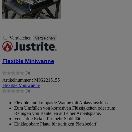
Vergleichen
Vergleichen
Flexible Miniwanne
(0)
0.0
Artikelnummer : MIG2215155
von
Flexible Miniwanne
5
Sternen.
(0)
0.0
von
Flexible und kompakte Wanne mit Ablassanschluss.
5
Zum Umfüllen von korrosiven Flüssigkeiten oder zum
Sternen.
Reinigen von Bauteilen auf einer Arbeitsplane.
Verstärkte Ecken für mehr Stabilität.
Einklappbare Platte für geringen Platzbedarf.