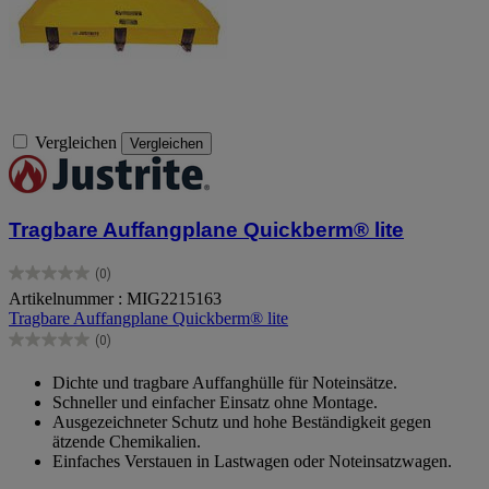
Vergleichen
Vergleichen
Tragbare Auffangplane Quickberm® lite
(0)
0.0
Artikelnummer : MIG2215163
von
Tragbare Auffangplane Quickberm® lite
5
Sternen.
(0)
0.0
von
Dichte und tragbare Auffanghülle für Noteinsätze.
5
Schneller und einfacher Einsatz ohne Montage.
Sternen.
Ausgezeichneter Schutz und hohe Beständigkeit gegen
ätzende Chemikalien.
Einfaches Verstauen in Lastwagen oder Noteinsatzwagen.