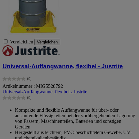
Vergleichen
Vergleichen
Universal-Auffangwanne, flexibel - Justrite
(0)
0.0
Artikelnummer : MIG5528792
von
Universal-Auffangwanne, flexibel - Justrite
5
Sternen.
(0)
0.0
von
Kompakte und flexible Auffangwanne
für über- oder
5
auslaufende Flüssigkeiten bei der vorübergehenden Lagerung
Sternen.
von Fässern, Maschinenteilen, Batterien und sonstigen
Geräten.
Hergestellt aus leichtem, PVC-beschichtetem Gewebe, UV-
und chemikalienbeständig.