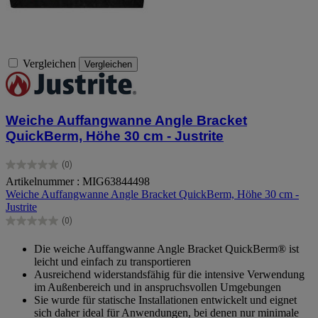
Vergleichen
Vergleichen
Weiche Auffangwanne Angle Bracket
QuickBerm, Höhe 30 cm - Justrite
(0)
0.0
Artikelnummer : MIG63844498
von
Weiche Auffangwanne Angle Bracket QuickBerm, Höhe 30 cm -
5
Justrite
Sternen.
(0)
0.0
von
Die weiche Auffangwanne Angle Bracket QuickBerm® ist
5
leicht und einfach zu transportieren
Sternen.
Ausreichend widerstandsfähig für die intensive Verwendung
im Außenbereich und in anspruchsvollen Umgebungen
Sie wurde für statische Installationen entwickelt und eignet
sich daher ideal für Anwendungen, bei denen nur minimale