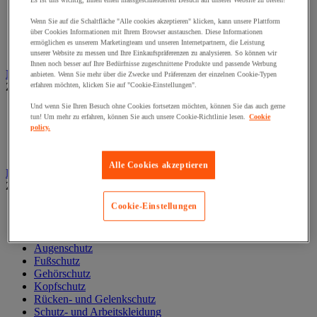
Es ist uns wichtig, Ihnen einen massgeschneiderten Besuch auf unserer Website zu bieten!
Liege und Untersuchungsstuhl
Wenn Sie auf die Schaltfläche "Alle cookies akzeptieren" klicken, kann unsere Plattform
Material zur allgemeinärztlichen Diagnostik
über Cookies Informationen mit Ihrem Browser austauschen. Diese Informationen
Medikamentenschrank
ermöglichen es unserem Marketingteam und unseren Internetpartnern, die Leistung
Mobiliar und Ausstattung für Arztpraxen
unserer Website zu messen und Ihre Einkaufspräferenzen zu analysieren. So können wir
Ihnen noch besser auf Ihre Bedürfnisse zugeschnittene Produkte und passende Werbung
Notfall und Erste-Hilfe
anbieten. Wenn Sie mehr über die Zwecke und Präferenzen der einzelnen Cookie-Typen
Zur gesamten Produktgruppe
erfahren möchten, klicken Sie auf "Cookie-Einstellungen".
Und wenn Sie Ihren Besuch ohne Cookies fortsetzen möchten, können Sie das auch gerne
Augendusche und -spüler
tun! Um mehr zu erfahren, können Sie auch unsere Cookie-Richtlinie lesen.
Cookie
Erste-Hilfe-Material und -Tasche
policy.
Notfalltragen
Reanimation und Sauerstoff
Alle Cookies akzeptieren
Persönliche Schutzausrüstung (PSA)
Zur gesamten Produktgruppe
Cookie-Einstellungen
Arbeitshandschuhe
Atemschutzmaske
Aufbewahrung PSA
Augenschutz
Fußschutz
Gehörschutz
Kopfschutz
Rücken- und Gelenkschutz
Schutz- und Arbeitskleidung