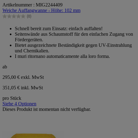
Artikelnummer : MIG2244409
von
Weiche Auffangwanne - Höhe: 102 mm
5
Sternen.
(0)
0.0
von
Schnell bereit zum Einsatz: einfach auffalten!
5
Seitenwände aus Schaumstoff für den einfachen Zugang von
Sternen.
Fördergeräten.
Bietet ausgezeichnete Beständigkeit gegen UV-Einstrahlung
und Chemikalien.
I muri ritornano automaticamente alla loro forma.
ab
295,00 €
exkl. MwSt
351,05 € inkl. MwSt
pro Stück
Siehe 4 Optionen
Dieses Produkt ist momentan nicht verfügbar.