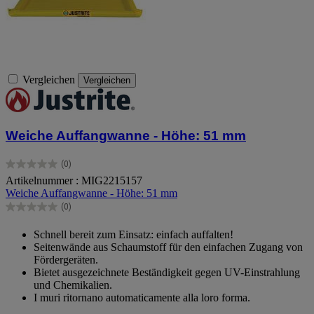
Vergleichen
Vergleichen
Weiche Auffangwanne - Höhe: 51 mm
(0)
0.0
Artikelnummer : MIG2215157
von
Weiche Auffangwanne - Höhe: 51 mm
5
Sternen.
(0)
0.0
von
Schnell bereit zum Einsatz: einfach auffalten!
5
Seitenwände aus Schaumstoff für den einfachen Zugang von
Sternen.
Fördergeräten.
Bietet ausgezeichnete Beständigkeit gegen UV-Einstrahlung
und Chemikalien.
I muri ritornano automaticamente alla loro forma.