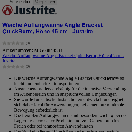
Vergleichen
Vergleichen
Weiche Auffangwanne Angle Bracket
QuickBerm, Höhe 45 cm - Justrite
(0)
0.0
Artikelnummer : MIG63844533
von
Weiche Auffangwanne Angle Bracket QuickBerm, Höhe 45 cm -
5
Justrite
Sternen.
(0)
0.0
von
Die weiche Auffangwanne Angle Bracket QuickBerm® ist
5
leicht und einfach zu transportieren
Sternen.
Ausreichend widerstandsfähig für die intensive Verwendung
im Außenbereich und in anspruchsvollen Umgebungen
Sie wurde für statische Installationen entwickelt und eignet
sich daher ideal für Anwendungen, bei denen nur minimale
Bewegung erforderlich ist
Die flexiblen Auffangwannen sind besonders wichtig bei der
Lagerung chemischer Produkte und von Generatoren im
Freien oder bei temporären Anwendungen
Die Winkelhalterung QuickBerm ist eine kostengünstige