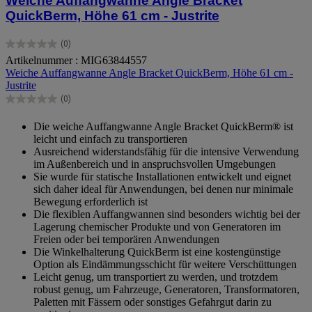
Weiche Auffangwanne Angle Bracket
QuickBerm, Höhe 61 cm - Justrite
(0)
0.0
Artikelnummer : MIG63844557
von
Weiche Auffangwanne Angle Bracket QuickBerm, Höhe 61 cm -
5
Justrite
Sternen.
(0)
0.0
von
Die weiche Auffangwanne Angle Bracket QuickBerm® ist
5
leicht und einfach zu transportieren
Sternen.
Ausreichend widerstandsfähig für die intensive Verwendung
im Außenbereich und in anspruchsvollen Umgebungen
Sie wurde für statische Installationen entwickelt und eignet
sich daher ideal für Anwendungen, bei denen nur minimale
Bewegung erforderlich ist
Die flexiblen Auffangwannen sind besonders wichtig bei der
Lagerung chemischer Produkte und von Generatoren im
Freien oder bei temporären Anwendungen
Die Winkelhalterung QuickBerm ist eine kostengünstige
Option als Eindämmungsschicht für weitere Verschüttungen
Leicht genug, um transportiert zu werden, und trotzdem
robust genug, um Fahrzeuge, Generatoren, Transformatoren,
Paletten mit Fässern oder sonstiges Gefahrgut darin zu