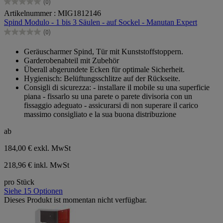
(0)
0.0
Artikelnummer : MIG1812146
von
Spind Modulo - 1 bis 3 Säulen - auf Sockel - Manutan Expert
5
Sternen.
(0)
0.0
von
Geräuscharmer Spind, Tür mit Kunststoffstoppern.
5
Garderobenabteil mit Zubehör
Sternen.
Überall abgerundete Ecken für optimale Sicherheit.
Hygienisch: Belüftungsschlitze auf der Rückseite.
Consigli di sicurezza: - installare il mobile su una superficie
piana - fissarlo su una parete o parete divisoria con un
fissaggio adeguato - assicurarsi di non superare il carico
massimo consigliato e la sua buona distribuzione
ab
184,00 €
exkl. MwSt
218,96 € inkl. MwSt
pro Stück
Siehe 15 Optionen
Dieses Produkt ist momentan nicht verfügbar.