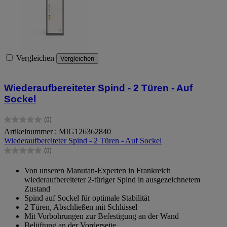
Vergleichen
Vergleichen
Wiederaufbereiteter Spind - 2 Türen - Auf
Sockel
(0)
0.0
Artikelnummer : MIG126362840
von
Wiederaufbereiteter Spind - 2 Türen - Auf Sockel
5
Sternen.
(0)
0.0
von
Von unseren Manutan-Experten in Frankreich
5
wiederaufbereiteter 2-türiger Spind in ausgezeichnetem
Sternen.
Zustand
Spind auf Sockel für optimale Stabilität
2 Türen, Abschließen mit Schlüssel
Mit Vorbohrungen zur Befestigung an der Wand
Belüftung an der Vorderseite