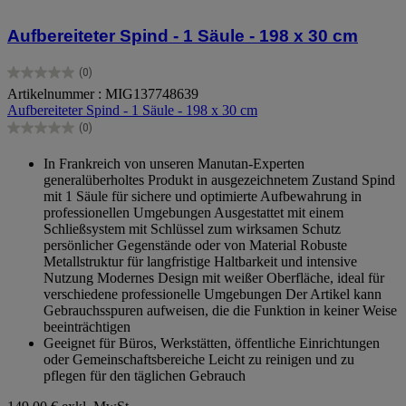
Aufbereiteter Spind - 1 Säule - 198 x 30 cm
(0)
0.0
Artikelnummer : MIG137748639
von
Aufbereiteter Spind - 1 Säule - 198 x 30 cm
5
Sternen.
(0)
0.0
von
In Frankreich von unseren Manutan-Experten
5
generalüberholtes Produkt in ausgezeichnetem Zustand Spind
Sternen.
mit 1 Säule für sichere und optimierte Aufbewahrung in
professionellen Umgebungen Ausgestattet mit einem
Schließsystem mit Schlüssel zum wirksamen Schutz
persönlicher Gegenstände oder von Material Robuste
Metallstruktur für langfristige Haltbarkeit und intensive
Nutzung Modernes Design mit weißer Oberfläche, ideal für
verschiedene professionelle Umgebungen Der Artikel kann
Gebrauchsspuren aufweisen, die die Funktion in keiner Weise
beeinträchtigen
Geeignet für Büros, Werkstätten, öffentliche Einrichtungen
oder Gemeinschaftsbereiche Leicht zu reinigen und zu
pflegen für den täglichen Gebrauch