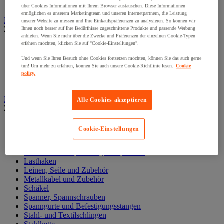
Zylinder
über Cookies Informationen mit Ihrem Browser austauschen. Diese Informationen
ermöglichen es unserem Marketingteam und unseren Internetpartnern, die Leistung
Hubwagen
unserer Website zu messen und Ihre Einkaufspräferenzen zu analysieren. So können wir
Zur gesamten Produktgruppe
Ihnen noch besser auf Ihre Bedürfnisse zugeschnittene Produkte und passende Werbung
anbieten. Wenn Sie mehr über die Zwecke und Präferenzen der einzelnen Cookie-Typen
erfahren möchten, klicken Sie auf "Cookie-Einstellungen".
Elektrischer Gabelstapler
Hub-Gabelstapler
Und wenn Sie Ihren Besuch ohne Cookies fortsetzen möchten, können Sie das auch gerne
Hubwagen mit Waage
tun! Um mehr zu erfahren, können Sie auch unsere Cookie-Richtlinie lesen.
Cookie
Manueller Hubwagen
policy.
Scherengabelhubwagen und Hochhubwagen
Ketten und Schlingen zum Heben
Alle Cookies akzeptieren
Zur gesamten Produktgruppe
Gummispanner
Cookie-Einstellungen
Hebeösen und Hubringe
Hebezangen
Karabinerhaken, Kettenglieder, Haken
Lasthaken
Leinen, Seile und Zubehör
Metallkabel und Zubehör
Schäkel
Spanner, Spannschrauben
Spanngurte und Befestigungsstangen
Stahl- und Textilschlingen