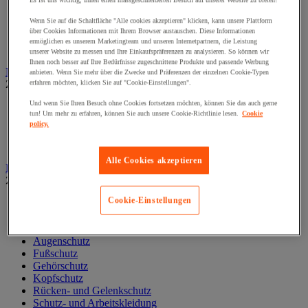
Es ist uns wichtig, Ihnen einen massgeschneiderten Besuch auf unserer Website zu bieten!
Liege und Untersuchungsstuhl
Wenn Sie auf die Schaltfläche "Alle cookies akzeptieren" klicken, kann unsere Plattform
Material zur allgemeinärztlichen Diagnostik
über Cookies Informationen mit Ihrem Browser austauschen. Diese Informationen
Medikamentenschrank
ermöglichen es unserem Marketingteam und unseren Internetpartnern, die Leistung
Mobiliar und Ausstattung für Arztpraxen
unserer Website zu messen und Ihre Einkaufspräferenzen zu analysieren. So können wir
Ihnen noch besser auf Ihre Bedürfnisse zugeschnittene Produkte und passende Werbung
Notfall und Erste-Hilfe
anbieten. Wenn Sie mehr über die Zwecke und Präferenzen der einzelnen Cookie-Typen
Zur gesamten Produktgruppe
erfahren möchten, klicken Sie auf "Cookie-Einstellungen".
Und wenn Sie Ihren Besuch ohne Cookies fortsetzen möchten, können Sie das auch gerne
Augendusche und -spüler
tun! Um mehr zu erfahren, können Sie auch unsere Cookie-Richtlinie lesen.
Cookie
Erste-Hilfe-Material und -Tasche
policy.
Notfalltragen
Reanimation und Sauerstoff
Alle Cookies akzeptieren
Persönliche Schutzausrüstung (PSA)
Zur gesamten Produktgruppe
Cookie-Einstellungen
Arbeitshandschuhe
Atemschutzmaske
Aufbewahrung PSA
Augenschutz
Fußschutz
Gehörschutz
Kopfschutz
Rücken- und Gelenkschutz
Schutz- und Arbeitskleidung