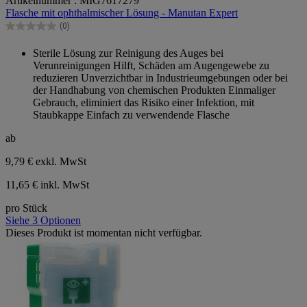
Artikelnummer : MIG7617279
von
Flasche mit ophthalmischer Lösung - Manutan Expert
5
Sternen.
(0)
0.0
von
Sterile Lösung zur Reinigung des Auges bei
5
Verunreinigungen Hilft, Schäden am Augengewebe zu
Sternen.
reduzieren Unverzichtbar in Industrieumgebungen oder bei
der Handhabung von chemischen Produkten Einmaliger
Gebrauch, eliminiert das Risiko einer Infektion, mit
Staubkappe Einfach zu verwendende Flasche
ab
9,79 €
exkl. MwSt
11,65 € inkl. MwSt
pro Stück
Siehe 3 Optionen
Dieses Produkt ist momentan nicht verfügbar.