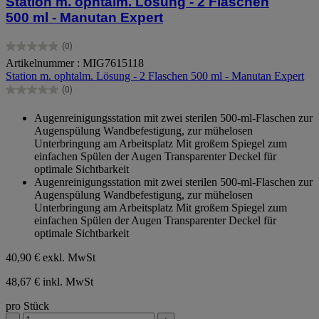
Station m. ophtalm. Lösung - 2 Flaschen
500 ml - Manutan Expert
(0)
0.0
Artikelnummer : MIG7615118
von
Station m. ophtalm. Lösung - 2 Flaschen 500 ml - Manutan Expert
5
Sternen.
(0)
0.0
von
Augenreinigungsstation mit zwei sterilen 500-ml-Flaschen zur
5
Augenspülung Wandbefestigung, zur mühelosen
Sternen.
Unterbringung am Arbeitsplatz Mit großem Spiegel zum
einfachen Spülen der Augen Transparenter Deckel für
optimale Sichtbarkeit
Augenreinigungsstation mit zwei sterilen 500-ml-Flaschen zur
Augenspülung Wandbefestigung, zur mühelosen
Unterbringung am Arbeitsplatz Mit großem Spiegel zum
einfachen Spülen der Augen Transparenter Deckel für
optimale Sichtbarkeit
40,90 €
exkl. MwSt
48,67 € inkl. MwSt
pro Stück