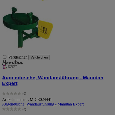
Vergleichen
Vergleichen
Augendusche, Wandausführung - Manutan
Expert
(0)
0.0
Artikelnummer : MIG3024441
von
Augendusche, Wandausführung - Manutan Expert
5
Sternen.
(0)
0.0