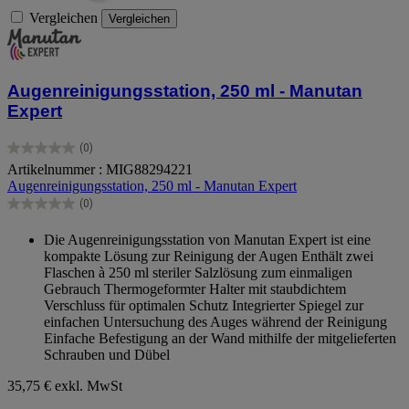
Vergleichen
Vergleichen
Augenreinigungsstation, 250 ml - Manutan
Expert
(0)
0.0
Artikelnummer : MIG88294221
von
Augenreinigungsstation, 250 ml - Manutan Expert
5
Sternen.
(0)
0.0
von
Die Augenreinigungsstation von Manutan Expert ist eine
5
kompakte Lösung zur Reinigung der Augen Enthält zwei
Sternen.
Flaschen à 250 ml steriler Salzlösung zum einmaligen
Gebrauch Thermogeformter Halter mit staubdichtem
Verschluss für optimalen Schutz Integrierter Spiegel zur
einfachen Untersuchung des Auges während der Reinigung
Einfache Befestigung an der Wand mithilfe der mitgelieferten
Schrauben und Dübel
35,75 €
exkl. MwSt