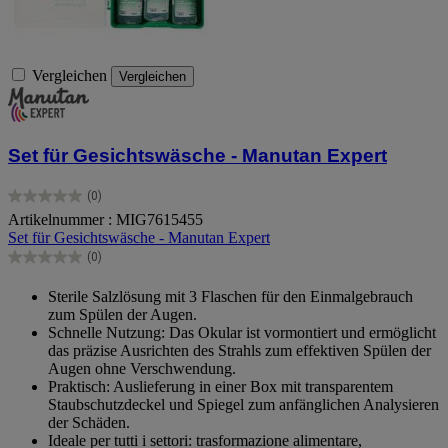
Vergleichen
Vergleichen
Set für Gesichtswäsche - Manutan Expert
(0)
0.0
Artikelnummer : MIG7615455
von
Set für Gesichtswäsche - Manutan Expert
5
Sternen.
(0)
0.0
von
Sterile Salzlösung mit 3 Flaschen für den Einmalgebrauch
5
zum Spülen der Augen.
Sternen.
Schnelle Nutzung: Das Okular ist vormontiert und ermöglicht
das präzise Ausrichten des Strahls zum effektiven Spülen der
Augen ohne Verschwendung.
Praktisch: Auslieferung in einer Box mit transparentem
Staubschutzdeckel und Spiegel zum anfänglichen Analysieren
der Schäden.
Ideale per tutti i settori: trasformazione alimentare,