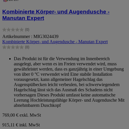
Kombinierte Körper- und Augendusche -
Manutan Expert
(0)
0.0
Artikelnummer : MIG3024439
von
Kombinierte Körper- und Augendusche - Manutan Expert
5
Sternen.
(0)
0.0
von
Das Produkt ist für die Verwendung im Innenbereich
5
ausgelegt, aber wenn es im Freien verwendet wird, muss
Sternen.
gewährleistet werden, dass es ganzjährig in einer Umgebung
von über 0 °C verwendet wird Eine stabile Installation
vorausgesetzt, kann allgemeiner Hagelschlag das
Augenspülbecken leicht verbeulen, bei schwerwiegendem
Hagelschlag lässt sich das Ausmaß des Schadens nicht
vorhersagen Dieses Produkt umfasst keine automatische
Leerung Hochleistungsfähige Körper- und Augendusche Mit
abnehmbarem Duschkopf
769,00 €
exkl. MwSt
915,11 € inkl. MwSt