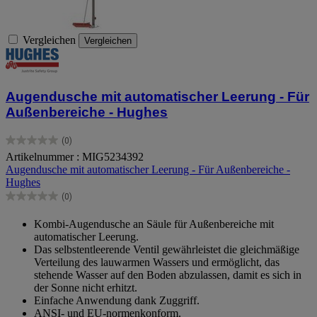
Vergleichen
Vergleichen
Augendusche mit automatischer Leerung - Für
Außenbereiche - Hughes
(0)
0.0
Artikelnummer : MIG5234392
von
Augendusche mit automatischer Leerung - Für Außenbereiche -
5
Hughes
Sternen.
(0)
0.0
von
Kombi-Augendusche an Säule für Außenbereiche mit
5
automatischer Leerung.
Sternen.
Das selbstentleerende Ventil gewährleistet die gleichmäßige
Verteilung des lauwarmen Wassers und ermöglicht, das
stehende Wasser auf den Boden abzulassen, damit es sich in
der Sonne nicht erhitzt.
Einfache Anwendung dank Zuggriff.
ANSI- und EU-normenkonform.