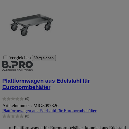
Vergleichen
Vergleichen
Plattformwagen aus Edelstahl für
Euronormbehälter
(0)
0.0
Artikelnummer : MIG8097326
von
Plattformwagen aus Edelstahl für Euronormbehälter
5
Sternen.
(0)
0.0
von
Plattformwagen für Euronormbehälter, komplett aus Edelstahl
5