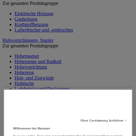
Zur gesamten Produktgruppe
Elektrische Heizung
Gasheizung
Kraftstoffheizung
Lufterfrischer und -entfeuchter
Hubvorrichtungen, Stapler
Zur gesamten Produktgruppe
Hebemagnet
Heberampe und Radkeil
Hebevorrichtung
Hebezeug
Hub- und Zugwinde
Hubtische
Ladebrücke und Dockrampe
Materialaufzug, Baulift
Mobiler Werkstattkran
Palettenheber
Portalkran, Werkstattportal
Sicherheitsständer und Stütze
Ohne Zustimmung fortfahren >
Stapler
Traverse
Willkommen bei Manutan
Wandkran und Säulenkran