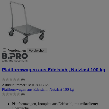
Vergleichen
Vergleichen
Plattformwagen aus Edelstahl, Nutzlast 100 kg
(0)
0.0
Artikelnummer : MIG8096079
von
Plattformwagen aus Edelstahl, Nutzlast 100 kg
5
Sternen.
(0)
0.0
von
Plattformwagen, komplett aus Edelstahl, mit mikrolierter
5
Oberfläche