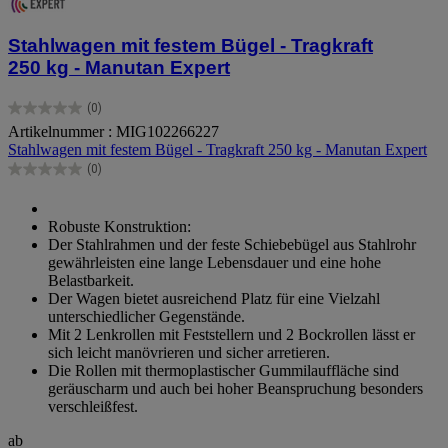
Stahlwagen mit festem Bügel - Tragkraft
250 kg - Manutan Expert
(0)
0.0
Artikelnummer : MIG102266227
von
Stahlwagen mit festem Bügel - Tragkraft 250 kg - Manutan Expert
5
Sternen.
(0)
0.0
von
5
Robuste Konstruktion:
Sternen.
Der Stahlrahmen und der feste Schiebebügel aus Stahlrohr
gewährleisten eine lange Lebensdauer und eine hohe
Belastbarkeit.
Der Wagen bietet ausreichend Platz für eine Vielzahl
unterschiedlicher Gegenstände.
Mit 2 Lenkrollen mit Feststellern und 2 Bockrollen lässt er
sich leicht manövrieren und sicher arretieren.
Die Rollen mit thermoplastischer Gummilauffläche sind
geräuscharm und auch bei hoher Beanspruchung besonders
verschleißfest.
ab