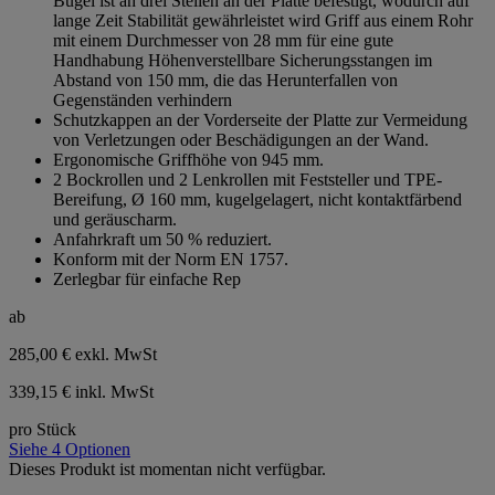
Bügel ist an drei Stellen an der Platte befestigt, wodurch auf
lange Zeit Stabilität gewährleistet wird Griff aus einem Rohr
mit einem Durchmesser von 28 mm für eine gute
Handhabung Höhenverstellbare Sicherungsstangen im
Abstand von 150 mm, die das Herunterfallen von
Gegenständen verhindern
Schutzkappen an der Vorderseite der Platte zur Vermeidung
von Verletzungen oder Beschädigungen an der Wand.
Ergonomische Griffhöhe von 945 mm.
2 Bockrollen und 2 Lenkrollen mit Feststeller und TPE-
Bereifung, Ø 160 mm, kugelgelagert, nicht kontaktfärbend
und geräuscharm.
Anfahrkraft um 50 % reduziert.
Konform mit der Norm EN 1757.
Zerlegbar für einfache Rep
ab
285,00 €
exkl. MwSt
339,15 € inkl. MwSt
pro Stück
Siehe 4 Optionen
Dieses Produkt ist momentan nicht verfügbar.