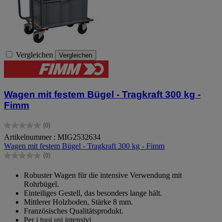
Vergleichen
Vergleichen
Wagen mit festem Bügel - Tragkraft 300 kg -
Fimm
(0)
0.0
Artikelnummer : MIG2532634
von
Wagen mit festem Bügel - Tragkraft 300 kg - Fimm
5
Sternen.
(0)
0.0
von
Robuster Wagen für die intensive Verwendung mit
5
Rohrbügel.
Sternen.
Einteiliges Gestell, das besonders lange hält.
Mittlerer Holzboden, Stärke 8 mm.
Französisches Qualitätsprodukt.
Per i tuoi usi intensivi