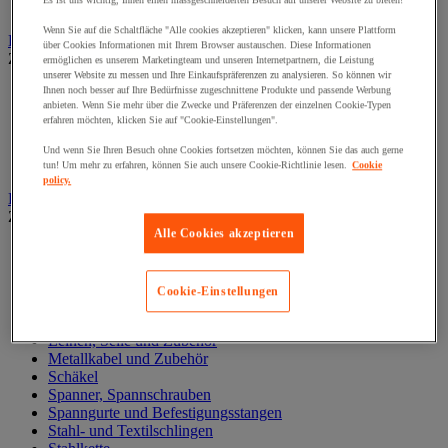
Es ist uns wichtig, Ihnen einen massgeschneiderten Besuch auf unserer Website zu bieten!
Zylinder
Wenn Sie auf die Schaltfläche "Alle cookies akzeptieren" klicken, kann unsere Plattform
Hubwagen
über Cookies Informationen mit Ihrem Browser austauschen. Diese Informationen
Zur gesamten Produktgruppe
ermöglichen es unserem Marketingteam und unseren Internetpartnern, die Leistung
unserer Website zu messen und Ihre Einkaufspräferenzen zu analysieren. So können wir
Elektrischer Gabelstapler
Ihnen noch besser auf Ihre Bedürfnisse zugeschnittene Produkte und passende Werbung
anbieten. Wenn Sie mehr über die Zwecke und Präferenzen der einzelnen Cookie-Typen
Hub-Gabelstapler
erfahren möchten, klicken Sie auf "Cookie-Einstellungen".
Hubwagen mit Waage
Manueller Hubwagen
Und wenn Sie Ihren Besuch ohne Cookies fortsetzen möchten, können Sie das auch gerne
Scherengabelhubwagen und Hochhubwagen
tun! Um mehr zu erfahren, können Sie auch unsere Cookie-Richtlinie lesen.
Cookie
policy.
Ketten und Schlingen zum Heben
Zur gesamten Produktgruppe
Alle Cookies akzeptieren
Gummispanner
Hebeösen und Hubringe
Hebezangen
Cookie-Einstellungen
Karabinerhaken, Kettenglieder, Haken
Lasthaken
Leinen, Seile und Zubehör
Metallkabel und Zubehör
Schäkel
Spanner, Spannschrauben
Spanngurte und Befestigungsstangen
Stahl- und Textilschlingen