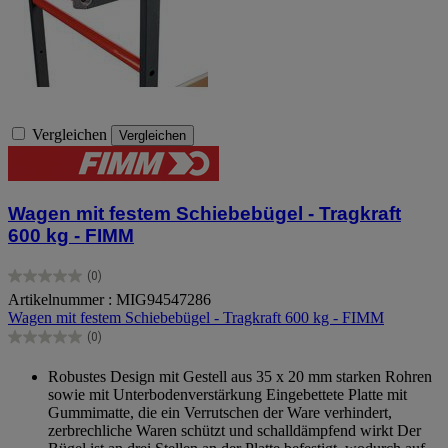
Vergleichen
Vergleichen
Wagen mit festem Schiebebügel - Tragkraft
600 kg - FIMM
(0)
0.0
Artikelnummer : MIG94547286
von
Wagen mit festem Schiebebügel - Tragkraft 600 kg - FIMM
5
Sternen.
(0)
0.0
von
Robustes Design mit Gestell aus 35 x 20 mm starken Rohren
5
sowie mit Unterbodenverstärkung Eingebettete Platte mit
Sternen.
Gummimatte, die ein Verrutschen der Ware verhindert,
zerbrechliche Waren schützt und schalldämpfend wirkt Der