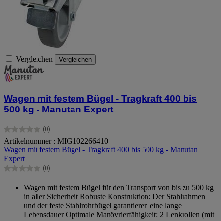
Vergleichen
Vergleichen
Wagen mit festem Bügel - Tragkraft 400 bis
500 kg - Manutan Expert
(0)
0.0
Artikelnummer : MIG102266410
von
Wagen mit festem Bügel - Tragkraft 400 bis 500 kg - Manutan
5
Expert
Sternen.
(0)
0.0
von
Wagen mit festem Bügel für den Transport von bis zu 500 kg
5
in aller Sicherheit Robuste Konstruktion: Der Stahlrahmen
Sternen.
und der feste Stahlrohrbügel garantieren eine lange
Lebensdauer Optimale Manövrierfähigkeit: 2 Lenkrollen (mit