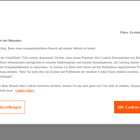
Ohne Zustim
kt zum Warenkorb hinzugefügt:
n bei Manutan
chtig, Ihnen einen massgeschneiderten Besuch auf unserer Website zu bieten!
die Schaltfläche "Alle cookies akzeptieren" klicken, kann unsere Plattform über Cookies Informationen mit Ih
 Diese Informationen ermöglichen es unserem Marketingteam und unseren Internetpartnern, die Leistung unserer
re Einkaufspräferenzen zu analysieren. So können wir Ihnen noch besser auf Ihre Bedürfnisse zugeschnittene P
bung anbieten. Wenn Sie mehr über die Zwecke und Präferenzen der einzelnen Cookie-Typen erfahren möchten, k
tellungen".
 Ihren Besuch ohne Cookies fortsetzen möchten, können Sie das auch gerne tun! Um mehr zu erfahren, können
inie lesen.
Cookie policy.
instellungen
Alle Cookies