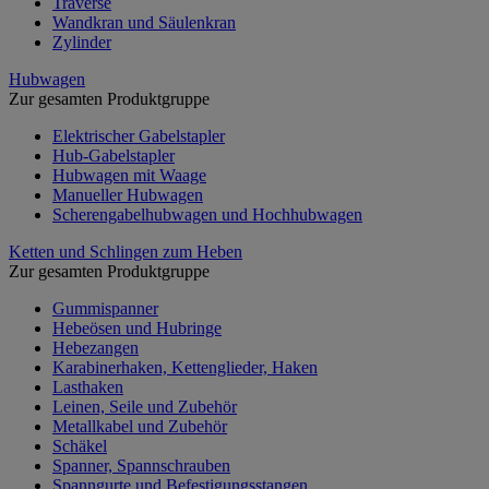
Traverse
Wandkran und Säulenkran
Zylinder
Hubwagen
Zur gesamten Produktgruppe
Elektrischer Gabelstapler
Hub-Gabelstapler
Hubwagen mit Waage
Manueller Hubwagen
Scherengabelhubwagen und Hochhubwagen
Ketten und Schlingen zum Heben
Zur gesamten Produktgruppe
Gummispanner
Hebeösen und Hubringe
Hebezangen
Karabinerhaken, Kettenglieder, Haken
Lasthaken
Leinen, Seile und Zubehör
Metallkabel und Zubehör
Schäkel
Spanner, Spannschrauben
Spanngurte und Befestigungsstangen