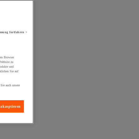
mung fortfahren >
rem Browser
 Website zu
rodukte und
licken Sie auf
 Sie auch unsere
 akzeptieren