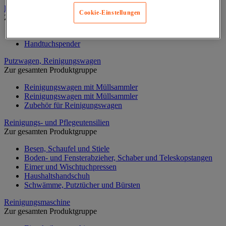
Papiertücher und Papiertuchspender
Cookie-Einstellungen
Zur gesamten Produktgruppe
Handtücher Rollen und Einzeltücher
Handtuchspender
Putzwagen, Reinigungswagen
Zur gesamten Produktgruppe
Reinigungswagen mit Müllsammler
Reinigungswagen mit Müllsammler
Zubehör für Reinigungswagen
Reinigungs- und Pflegeutensilien
Zur gesamten Produktgruppe
Besen, Schaufel und Stiele
Boden- und Fensterabzieher, Schaber und Teleskopstangen
Eimer und Wischtuchpressen
Haushaltshandschuh
Schwämme, Putztücher und Bürsten
Reinigungsmaschine
Zur gesamten Produktgruppe