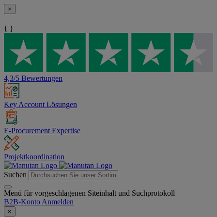
×
{ }
4,3/5 Bewertungen
Key Account Lösungen
E-Procurement Expertise
Projektkoordination
Suchen
Menü für vorgeschlagenen Siteinhalt und Suchprotokoll
B2B-Konto
Anmelden
×