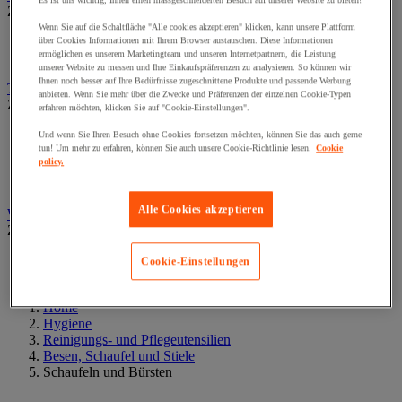
Es ist uns wichtig, Ihnen einen massgeschneiderten Besuch auf unserer Website zu bieten!
Zur gesamten Produktgruppe
Wenn Sie auf die Schaltfläche "Alle cookies akzeptieren" klicken, kann unsere Plattform
Handhygiene
über Cookies Informationen mit Ihrem Browser austauschen. Diese Informationen
ermöglichen es unserem Marketingteam und unseren Internetpartnern, die Leistung
Körperpflege
unserer Website zu messen und Ihre Einkaufspräferenzen zu analysieren. So können wir
Ihnen noch besser auf Ihre Bedürfnisse zugeschnittene Produkte und passende Werbung
Toilettenpapier und Papiertücher
anbieten. Wenn Sie mehr über die Zwecke und Präferenzen der einzelnen Cookie-Typen
Zur gesamten Produktgruppe
erfahren möchten, klicken Sie auf "Cookie-Einstellungen".
Box mit Kosmetiktüchern
Und wenn Sie Ihren Besuch ohne Cookies fortsetzen möchten, können Sie das auch gerne
tun! Um mehr zu erfahren, können Sie auch unsere Cookie-Richtlinie lesen.
Cookie
Großformatige Rollen
policy.
Kleine Rolle und Paket mit C-Falzung
Toilettenpapierspender
Alle Cookies akzeptieren
Wäschewagen und Wäschesammler
Zur gesamten Produktgruppe
Rollwagen für Wäsche
Cookie-Einstellungen
Wäschesammler und Zubehör
Home
Hygiene
Reinigungs- und Pflegeutensilien
Besen, Schaufel und Stiele
Schaufeln und Bürsten