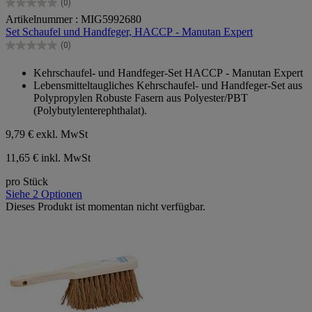
(0)
0.0
Artikelnummer : MIG5992680
von
Set Schaufel und Handfeger, HACCP - Manutan Expert
5
Sternen.
(0)
0.0
von
Kehrschaufel- und Handfeger-Set HACCP - Manutan Expert
5
Lebensmitteltaugliches Kehrschaufel- und Handfeger-Set aus
Sternen.
Polypropylen Robuste Fasern aus Polyester/PBT
(Polybutylenterephthalat).
9,79 €
exkl. MwSt
11,65 € inkl. MwSt
pro Stück
Siehe 2 Optionen
Dieses Produkt ist momentan nicht verfügbar.