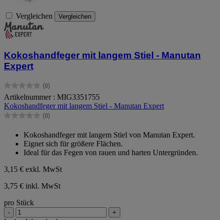
Vergleichen
Vergleichen
Kokoshandfeger mit langem Stiel - Manutan
Expert
(0)
0.0
Artikelnummer : MIG3351755
von
Kokoshandfeger mit langem Stiel - Manutan Expert
5
Sternen.
(0)
0.0
von
Kokoshandfeger mit langem Stiel von Manutan Expert.
5
Eignet sich für größere Flächen.
Sternen.
Ideal für das Fegen von rauen und harten Untergründen.
3,15 €
exkl. MwSt
3,75 € inkl. MwSt
pro Stück
-
+