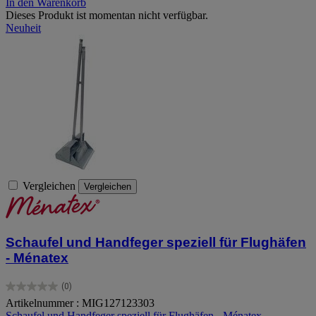
In den Warenkorb
Dieses Produkt ist momentan nicht verfügbar.
Neuheit
Vergleichen
Vergleichen
Schaufel und Handfeger speziell für Flughäfen
- Ménatex
(0)
0.0
Artikelnummer : MIG127123303
von
Schaufel und Handfeger speziell für Flughäfen - Ménatex