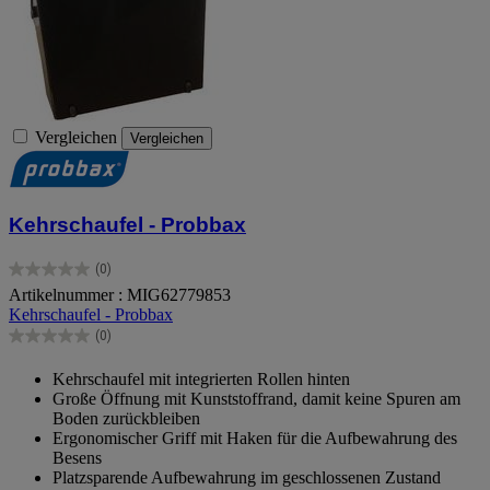
Vergleichen
Vergleichen
Kehrschaufel - Probbax
(0)
0.0
Artikelnummer : MIG62779853
von
Kehrschaufel - Probbax
5
Sternen.
(0)
0.0
von
Kehrschaufel mit integrierten Rollen hinten
5
Große Öffnung mit Kunststoffrand, damit keine Spuren am
Sternen.
Boden zurückbleiben
Ergonomischer Griff mit Haken für die Aufbewahrung des
Besens
Platzsparende Aufbewahrung im geschlossenen Zustand