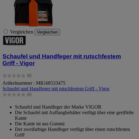
Vergleichen
Vergleichen
Schaufel und Handfeger mit rutschfestem
Griff - Vigor
(0)
0.0
Artikelnummer : MIG68533475
von
Schaufel und Handfeger mit rutschfestem Griff - Vigor
5
Sternen.
(0)
0.0
von
Schaufel und Handfeger der Marke VIGOR
5
Die Schaufel mit Auffangbehälter verfügt über eine geriffelte
Sternen.
Kante
Die Kante ist aus Gummi
Der zweifarbige Handfeger verfügt über einen rutschfesten
Griff