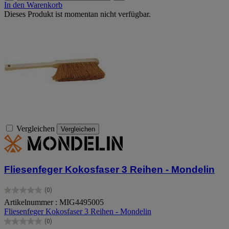
In den Warenkorb
Dieses Produkt ist momentan nicht verfügbar.
Vergleichen
Vergleichen
Fliesenfeger Kokosfaser 3 Reihen - Mondelin
(0)
0.0
Artikelnummer : MIG4495005
von
Fliesenfeger Kokosfaser 3 Reihen - Mondelin
5
Sternen.
(0)
0.0