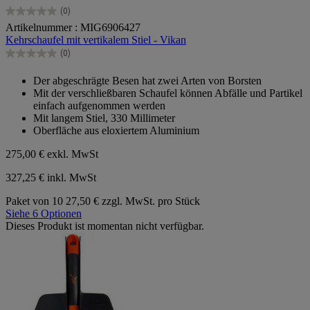
(0)
0.0
Artikelnummer : MIG6906427
von
Kehrschaufel mit vertikalem Stiel - Vikan
5
Sternen.
(0)
0.0
von
Der abgeschrägte Besen hat zwei Arten von Borsten
5
Mit der verschließbaren Schaufel können Abfälle und Partikel
Sternen.
einfach aufgenommen werden
Mit langem Stiel, 330 Millimeter
Oberfläche aus eloxiertem Aluminium
275,00 €
exkl. MwSt
327,25 € inkl. MwSt
Paket von 10
27,50 € zzgl. MwSt. pro Stück
Siehe 6 Optionen
Dieses Produkt ist momentan nicht verfügbar.