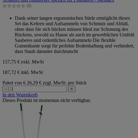
5
Sternen.
(0)
0.0
von
Dank seiner langen ergonomischen Stiele ermöglicht dieses
5
Set das Kehren und Aufsammeln von Schmutz und Abfall,
Sternen.
ohne dass Sie sich bücken müssen Ideal zur Schonung des
Rückens, sowohl zu Hause als auch im gewerblichen Umfeld
Sauberes und ordentliches Aufsammeln Die flexible
Gummikante sorgt für perfekte Bodenhaftung und verhindert,
dass Staub darunter durchrutscht
157,75 €
exkl. MwSt
187,72 € inkl. MwSt
Paket von 6
26,29 € zzgl. MwSt. pro Stück
-
+
In den Warenkorb
Dieses Produkt ist momentan nicht verfügbar.