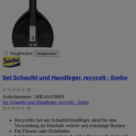
Vergleichen
Vergleichen
Set Schaufel und Handfeger, recycelt - Sorbo
(0)
0.0
Artikelnummer : MIG41476969
von
Set Schaufel und Handfeger, recycelt - Sorbo
5
Sternen.
(0)
0.0
von
Recyceltes Set aus Schaufel/Handfeger, ideal für eine
5
Verwendung im Haushalt, weiche und extralange Borsten
Sternen.
Für Fliesen- oder Holzböden