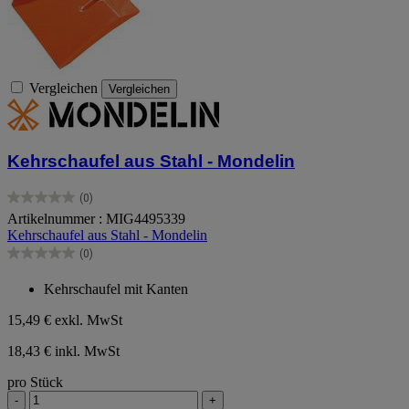
Vergleichen
Vergleichen
Kehrschaufel aus Stahl - Mondelin
(0)
0.0
Artikelnummer : MIG4495339
von
Kehrschaufel aus Stahl - Mondelin
5
Sternen.
(0)
0.0
von
Kehrschaufel mit Kanten
5
Sternen.
15,49 €
exkl. MwSt
18,43 € inkl. MwSt
pro Stück
-
+