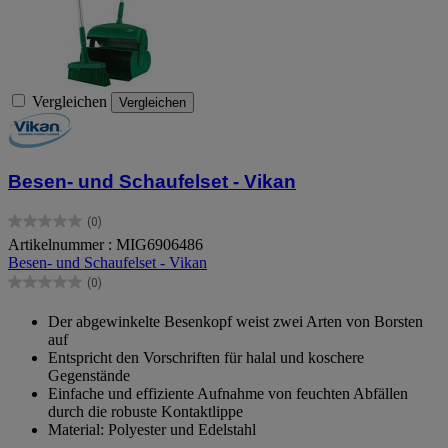
Vergleichen
Vergleichen
Besen- und Schaufelset - Vikan
(0)
0.0
Artikelnummer : MIG6906486
von
Besen- und Schaufelset - Vikan
5
Sternen.
(0)
0.0
von
Der abgewinkelte Besenkopf weist zwei Arten von Borsten
5
auf
Sternen.
Entspricht den Vorschriften für halal und koschere
Gegenstände
Einfache und effiziente Aufnahme von feuchten Abfällen
durch die robuste Kontaktlippe
Material: Polyester und Edelstahl