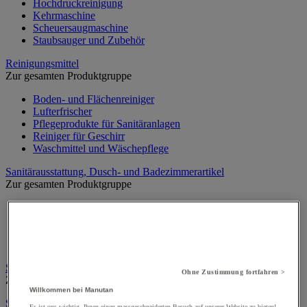
Hochdruckreinigung
Kehrmaschine
Scheuersaugmaschine
Staubsauger und Zubehör
Reinigungsmittel
Zur gesamten Produktgruppe
Boden- und Flächenreiniger
Lufterfrischer
Pflegeprodukte für Sanitäranlagen
Reiniger für Geschirr
Waschmittel und Wäschepflege
Sanitärausstattung, Dusch- und Badezimmerartikel
Zur gesamten Produktgruppe
Duschausstattung
Duschraum- und Badartikel
Trennwände und Kabinen für Sanitärbereiche
WC- und Sanitärausstattung
Schuhputzmaschine
Ohne Zustimmung fortfahren >
Zur gesamten Produktgruppe
Willkommen bei Manutan
Seife und persönliche Hygiene