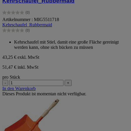
Kehrschaufel_Rubbermaid
(0)
0.0
Artikelnummer : MIG5511718
von
Kehrschaufel_Rubbermaid
5
Sternen.
(0)
0.0
von
Kehrschaufel mit Stiel, damit eine große Fläche gereinigt
5
werden kann, ohne sich bücken zu müssen
Sternen.
43,25 €
exkl. MwSt
51,47 € inkl. MwSt
pro Stück
-
+
In den Warenkorb
Dieses Produkt ist momentan nicht verfügbar.