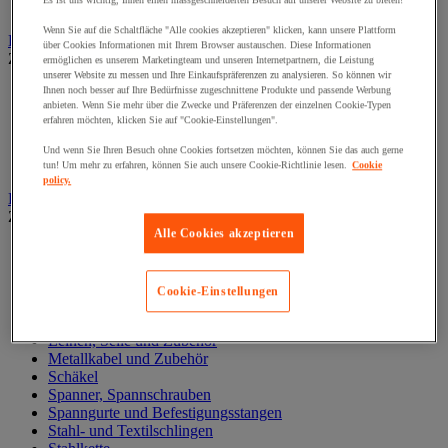
Es ist uns wichtig, Ihnen einen massgeschneiderten Besuch auf unserer Website zu bieten!
Zylinder
Wenn Sie auf die Schaltfläche "Alle cookies akzeptieren" klicken, kann unsere Plattform
Hubwagen
über Cookies Informationen mit Ihrem Browser austauschen. Diese Informationen
Zur gesamten Produktgruppe
ermöglichen es unserem Marketingteam und unseren Internetpartnern, die Leistung
unserer Website zu messen und Ihre Einkaufspräferenzen zu analysieren. So können wir
Elektrischer Gabelstapler
Ihnen noch besser auf Ihre Bedürfnisse zugeschnittene Produkte und passende Werbung
anbieten. Wenn Sie mehr über die Zwecke und Präferenzen der einzelnen Cookie-Typen
Hub-Gabelstapler
erfahren möchten, klicken Sie auf "Cookie-Einstellungen".
Hubwagen mit Waage
Manueller Hubwagen
Und wenn Sie Ihren Besuch ohne Cookies fortsetzen möchten, können Sie das auch gerne
Scherengabelhubwagen und Hochhubwagen
tun! Um mehr zu erfahren, können Sie auch unsere Cookie-Richtlinie lesen.
Cookie
policy.
Ketten und Schlingen zum Heben
Zur gesamten Produktgruppe
Alle Cookies akzeptieren
Gummispanner
Hebeösen und Hubringe
Hebezangen
Cookie-Einstellungen
Karabinerhaken, Kettenglieder, Haken
Lasthaken
Leinen, Seile und Zubehör
Metallkabel und Zubehör
Schäkel
Spanner, Spannschrauben
Spanngurte und Befestigungsstangen
Stahl- und Textilschlingen