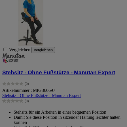
Vergleichen
Vergleichen
Stehsitz - Ohne Fußstütze - Manutan Expert
(0)
0.0
Artikelnummer : MIG360697
von
Stehsitz - Ohne Fußstütze - Manutan Expert
5
Sternen.
(0)
0.0
von
Stehsitz für ein Arbeiten in einer bequemen Position
5
Damit Sie diese Position in sitzender Haltung leichter halten
Sternen.
können