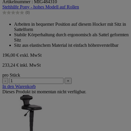
Artikelnummer : MIG484310
von
Stehhilfe Pony - hohes Modell auf Rollen
5
Sternen.
(0)
0.0
von
Arbeiten in bequemer Position auf diesem Hocker mit Sitz in
5
Sattelform
Sternen.
Stabile Körperhaltung durch ergonomisch als Sattel geformten
Sitz
Sitz aus elastischem Material ist einfach höhenverstellbar
196,00 €
exkl. MwSt
233,24 € inkl. MwSt
pro Stück
-
+
In den Warenkorb
Dieses Produkt ist momentan nicht verfügbar.