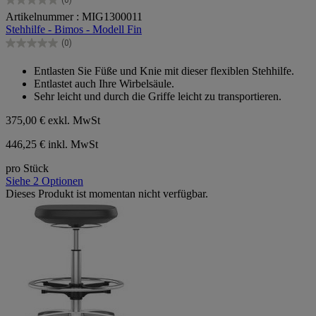
(0)
0.0
Artikelnummer : MIG1300011
von
Stehhilfe - Bimos - Modell Fin
5
Sternen.
(0)
0.0
von
Entlasten Sie Füße und Knie mit dieser flexiblen Stehhilfe.
5
Entlastet auch Ihre Wirbelsäule.
Sternen.
Sehr leicht und durch die Griffe leicht zu transportieren.
375,00 €
exkl. MwSt
446,25 € inkl. MwSt
pro Stück
Siehe 2 Optionen
Dieses Produkt ist momentan nicht verfügbar.