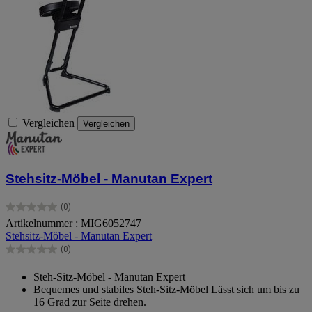
Vergleichen
Vergleichen
Stehsitz-Möbel - Manutan Expert
(0)
0.0
Artikelnummer : MIG6052747
von
Stehsitz-Möbel - Manutan Expert
5
Sternen.
(0)
0.0
von
Steh-Sitz-Möbel - Manutan Expert
5
Bequemes und stabiles Steh-Sitz-Möbel Lässt sich um bis zu
Sternen.
16 Grad zur Seite drehen.