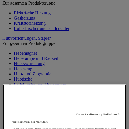
Zur gesamten Produktgruppe
Elektrische Heizung
Gasheizung
Kraftstoffheizung
Lufterfrischer und -entfeuchter
Hubvorrichtungen, Stapler
Zur gesamten Produktgruppe
Hebemagnet
Heberampe und Radkeil
Hebevorrichtung
Hebezeug
Hub- und Zugwinde
Hubtische
Ladebrücke und Dockrampe
Materialaufzug, Baulift
Mobiler Werkstattkran
Palettenheber
Portalkran, Werkstattportal
Sicherheitsständer und Stütze
Ohne Zustimmung fortfahren >
Stapler
Traverse
Willkommen bei Manutan
Wandkran und Säulenkran