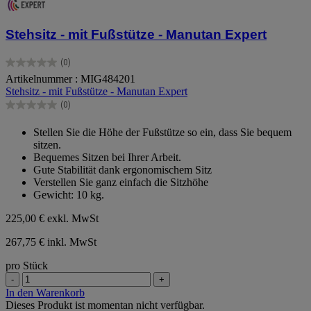
Stehsitz - mit Fußstütze - Manutan Expert
(0)
0.0
Artikelnummer : MIG484201
von
Stehsitz - mit Fußstütze - Manutan Expert
5
Sternen.
(0)
0.0
von
Stellen Sie die Höhe der Fußstütze so ein, dass Sie bequem
5
sitzen.
Sternen.
Bequemes Sitzen bei Ihrer Arbeit.
Gute Stabilität dank ergonomischem Sitz
Verstellen Sie ganz einfach die Sitzhöhe
Gewicht: 10 kg.
225,00 €
exkl. MwSt
267,75 € inkl. MwSt
pro Stück
-
+
In den Warenkorb
Dieses Produkt ist momentan nicht verfügbar.