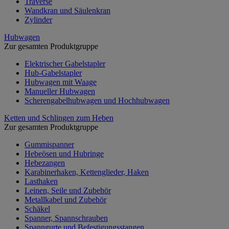
Traverse
Wandkran und Säulenkran
Zylinder
Hubwagen
Zur gesamten Produktgruppe
Elektrischer Gabelstapler
Hub-Gabelstapler
Hubwagen mit Waage
Manueller Hubwagen
Scherengabelhubwagen und Hochhubwagen
Ketten und Schlingen zum Heben
Zur gesamten Produktgruppe
Gummispanner
Hebeösen und Hubringe
Hebezangen
Karabinerhaken, Kettenglieder, Haken
Lasthaken
Leinen, Seile und Zubehör
Metallkabel und Zubehör
Schäkel
Spanner, Spannschrauben
Spanngurte und Befestigungsstangen