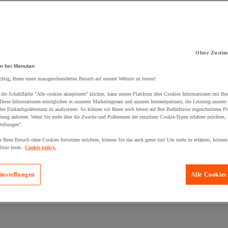
Ohne Zustim
kt zum Warenkorb hinzugefügt:
n bei Manutan
chtig, Ihnen einen massgeschneiderten Besuch auf unserer Website zu bieten!
die Schaltfläche "Alle cookies akzeptieren" klicken, kann unsere Plattform über Cookies Informationen mit Ih
 Diese Informationen ermöglichen es unserem Marketingteam und unseren Internetpartnern, die Leistung unserer
re Einkaufspräferenzen zu analysieren. So können wir Ihnen noch besser auf Ihre Bedürfnisse zugeschnittene P
bung anbieten. Wenn Sie mehr über die Zwecke und Präferenzen der einzelnen Cookie-Typen erfahren möchten, k
tellungen".
 Ihren Besuch ohne Cookies fortsetzen möchten, können Sie das auch gerne tun! Um mehr zu erfahren, können
inie lesen.
Cookie policy.
instellungen
Alle Cookies