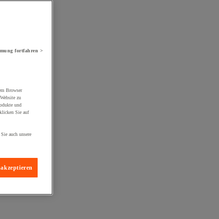
mung fortfahren >
rem Browser
 Website zu
rodukte und
licken Sie auf
 Sie auch unsere
 akzeptieren