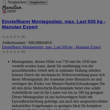
Vergleichen
Vergleichen
Einstellbarer Montageplatz, max. Last 500 kg -
Manutan Expert
(0)
0.0
Artikelnummer : MIG88844816
von
Einstellbarer Montageplatz, max. Last 500 kg - Manutan Expert
5
Sternen.
(0)
0.0
von
Montageplatz, dessen Höhe von 730 mm bis 1050 mm
5
verstellt werden kann, damit Sie unabhängig von der
Sternen.
auszuführenden Arbeit stets in optimaler Haltung arbeiten
können Durch die mechanische Höhenverstellung passt sich
dieser Montageplatz der Anatomie jedes Benutzers an und
verringert das Risiko von Muskel-Skelett-Erkrankungen Die
40 mm dicke Mehrschicht-Buchenplatte bietet eine solide
Arbeitsfläche und ist für Lasten von bis zu 500 kg geeignet
Dieser Montageplatz ist aus hochwertigem Stahl mit
Epoxidbeschichtung gefertigt, um auch den anspruchsvollsten
industriellen Umgebungen zu genügen Ideal für komplexe