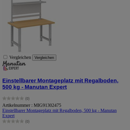
Vergleichen
Vergleichen
Einstellbarer Montageplatz mit Regalboden,
500 kg - Manutan Expert
(0)
0.0
Artikelnummer : MIG91302475
von
Einstellbarer Montageplatz mit Regalboden, 500 kg - Manutan
5
Expert
Sternen.
(0)
0.0
von