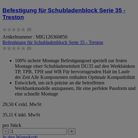
Befestigung für Schubladenblock Serie 35 -
Treston
(0)
0.0
Artikelnummer : MIG126360850
von
Befestigung für Schubladenblock Serie 35 - Treston
5
Sternen.
(0)
0.0
von
100% sichere Montage Befestigungsset speziell zur festen
5
Montage einer Schubladeneinheit DU35 auf den Werkbänken
Sternen.
TP, TPB, TPH und WB Für hervorragenden Halt im Laufe
der Zeit Alle Komponenten enthalten Optimale Kompatibilität
Entwickelt, um sich präzise an die betroffenen
Werkbankmodelle anzupassen, für eine perfekte Passform und
eine schnelle Montage
29,50 €
exkl. MwSt
35,11 € inkl. MwSt
pro Stück
-
+
In den Warenkorb