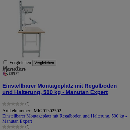
Vergleichen
Vergleichen
Einstellbarer Montageplatz mit Regalboden
und Halterung, 500 kg - Manutan Expert
(0)
0.0
Artikelnummer : MIG91302502
von
Einstellbarer Montageplatz mit Regalboden und Halterung, 500 kg -
5
Manutan Expert
Sternen.
(0)
0.0