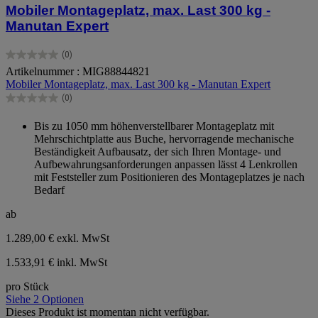
Mobiler Montageplatz, max. Last 300 kg -
Manutan Expert
(0)
0.0
Artikelnummer : MIG88844821
von
Mobiler Montageplatz, max. Last 300 kg - Manutan Expert
5
Sternen.
(0)
0.0
von
Bis zu 1050 mm höhenverstellbarer Montageplatz mit
5
Mehrschichtplatte aus Buche, hervorragende mechanische
Sternen.
Beständigkeit Aufbausatz, der sich Ihren Montage- und
Aufbewahrungsanforderungen anpassen lässt 4 Lenkrollen
mit Feststeller zum Positionieren des Montageplatzes je nach
Bedarf
ab
1.289,00 €
exkl. MwSt
1.533,91 € inkl. MwSt
pro Stück
Siehe 2 Optionen
Dieses Produkt ist momentan nicht verfügbar.