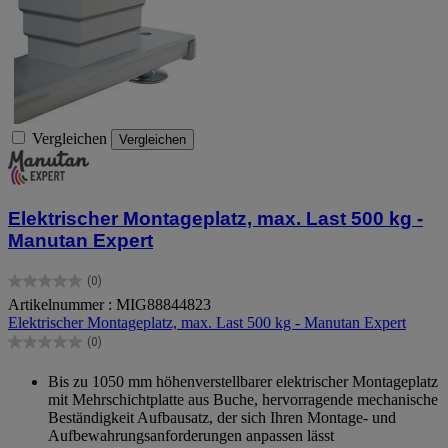
Vergleichen
Vergleichen
Elektrischer Montageplatz, max. Last 500 kg -
Manutan Expert
(0)
0.0
Artikelnummer : MIG88844823
von
Elektrischer Montageplatz, max. Last 500 kg - Manutan Expert
5
Sternen.
(0)
0.0
von
Bis zu 1050 mm höhenverstellbarer elektrischer Montageplatz
5
mit Mehrschichtplatte aus Buche, hervorragende mechanische
Sternen.
Beständigkeit Aufbausatz, der sich Ihren Montage- und
Aufbewahrungsanforderungen anpassen lässt