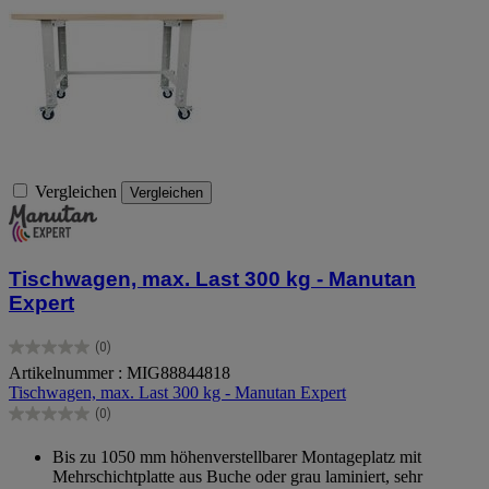
Vergleichen
Vergleichen
Tischwagen, max. Last 300 kg - Manutan
Expert
(0)
0.0
Artikelnummer : MIG88844818
von
Tischwagen, max. Last 300 kg - Manutan Expert
5
Sternen.
(0)
0.0
von
Bis zu 1050 mm höhenverstellbarer Montageplatz mit
5
Mehrschichtplatte aus Buche oder grau laminiert, sehr
Sternen.