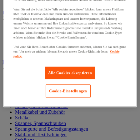
Es ist uns wichtig, Ihnen einen massgeschneiderten Besuch auf unserer Website zu bieten!
Zylinder
Wenn Sie auf die Schaltfläche "Alle cookies akzeptieren" klicken, kann unsere Plattform
Hubwagen
über Cookies Informationen mit Ihrem Browser austauschen. Diese Informationen
Zur gesamten Produktgruppe
ermöglichen es unserem Marketingteam und unseren Internetpartnern, die Leistung
unserer Website zu messen und Ihre Einkaufspräferenzen zu analysieren. So können wir
Elektrischer Gabelstapler
Ihnen noch besser auf Ihre Bedürfnisse zugeschnittene Produkte und passende Werbung
anbieten. Wenn Sie mehr über die Zwecke und Präferenzen der einzelnen Cookie-Typen
Hub-Gabelstapler
erfahren möchten, klicken Sie auf "Cookie-Einstellungen".
Hubwagen mit Waage
Manueller Hubwagen
Und wenn Sie Ihren Besuch ohne Cookies fortsetzen möchten, können Sie das auch gerne
Scherengabelhubwagen und Hochhubwagen
tun! Um mehr zu erfahren, können Sie auch unsere Cookie-Richtlinie lesen.
Cookie
policy.
Ketten und Schlingen zum Heben
Zur gesamten Produktgruppe
Alle Cookies akzeptieren
Gummispanner
Hebeösen und Hubringe
Hebezangen
Cookie-Einstellungen
Karabinerhaken, Kettenglieder, Haken
Lasthaken
Leinen, Seile und Zubehör
Metallkabel und Zubehör
Schäkel
Spanner, Spannschrauben
Spanngurte und Befestigungsstangen
Stahl- und Textilschlingen