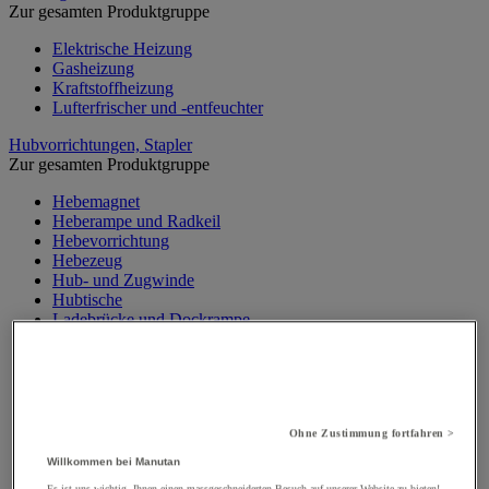
Zur gesamten Produktgruppe
Elektrische Heizung
Gasheizung
Kraftstoffheizung
Lufterfrischer und -entfeuchter
Hubvorrichtungen, Stapler
Zur gesamten Produktgruppe
Hebemagnet
Heberampe und Radkeil
Hebevorrichtung
Hebezeug
Hub- und Zugwinde
Hubtische
Ladebrücke und Dockrampe
Materialaufzug, Baulift
Mobiler Werkstattkran
Palettenheber
Portalkran, Werkstattportal
Sicherheitsständer und Stütze
Ohne Zustimmung fortfahren >
Stapler
Traverse
Willkommen bei Manutan
Wandkran und Säulenkran