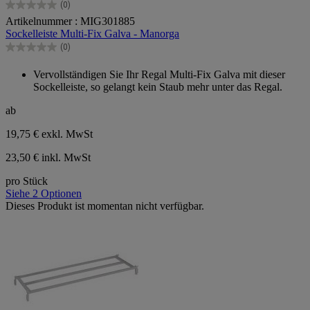
(0)
0.0
Artikelnummer : MIG301885
von
Sockelleiste Multi-Fix Galva - Manorga
5
Sternen.
(0)
0.0
von
Vervollständigen Sie Ihr Regal Multi-Fix Galva mit dieser
5
Sockelleiste, so gelangt kein Staub mehr unter das Regal.
Sternen.
ab
19,75 €
exkl. MwSt
23,50 € inkl. MwSt
pro Stück
Siehe 2 Optionen
Dieses Produkt ist momentan nicht verfügbar.