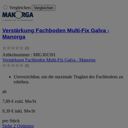
Vergleichen
Vergleichen
Verstärkung Fachboden Multi-Fix Galva -
Manorga
(0)
0.0
Artikelnummer : MIG301591
von
Verstärkung Fachboden Multi-Fix Galva - Manorga
5
Sternen.
(0)
0.0
von
Unverzichtbar, um die maximale Traglast des Fachbodens zu
5
erhöhen.
Sternen.
ab
7,89 €
exkl. MwSt
9,39 € inkl. MwSt
pro Stück
Siehe 2 Optionen