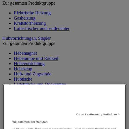
Zur gesamten Produktgruppe
Elektrische Heizung
Gasheizung
Kraftstoffheizung
Lufterfrischer und -entfeuchter
Hubvorrichtungen, Stapler
Zur gesamten Produktgruppe
Hebemagnet
Heberampe und Radkeil
Hebevorrichtung
Hebezeug
Hub- und Zugwinde
Hubtische
Ladebrücke und Dockrampe
Materialaufzug, Baulift
Mobiler Werkstattkran
Palettenheber
Portalkran, Werkstattportal
Sicherheitsständer und Stütze
Ohne Zustimmung fortfahren >
Stapler
Traverse
Willkommen bei Manutan
Wandkran und Säulenkran