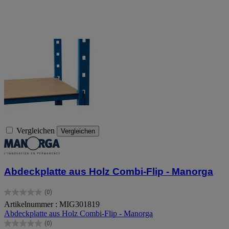
Vergleichen
Vergleichen
Abdeckplatte aus Holz Combi-Flip - Manorga
(0)
0.0
Artikelnummer : MIG301819
von
Abdeckplatte aus Holz Combi-Flip - Manorga
5
Sternen.
(0)
0.0