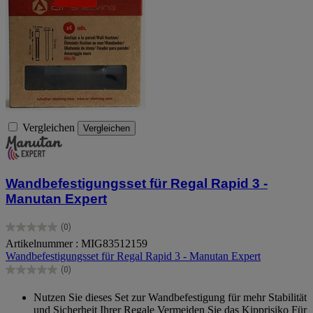
Vergleichen
Vergleichen
Wandbefestigungsset für Regal Rapid 3 -
Manutan Expert
(0)
0.0
Artikelnummer : MIG83512159
von
Wandbefestigungsset für Regal Rapid 3 - Manutan Expert
5
Sternen.
(0)
0.0
von
Nutzen Sie dieses Set zur Wandbefestigung für mehr Stabilität
5
und Sicherheit Ihrer Regale Vermeiden Sie das Kipprisiko Für
Sternen.