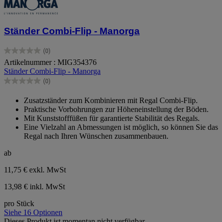
Ständer Combi-Flip - Manorga
(0)
0.0
Artikelnummer : MIG354376
von
Ständer Combi-Flip - Manorga
5
Sternen.
(0)
0.0
von
Zusatzständer zum Kombinieren mit Regal Combi-Flip.
5
Praktische Vorbohrungen zur Höheneinstellung der Böden.
Sternen.
Mit Kunststofffüßen für garantierte Stabilität des Regals.
Eine Vielzahl an Abmessungen ist möglich, so können Sie das
Regal nach Ihren Wünschen zusammenbauen.
ab
11,75 €
exkl. MwSt
13,98 € inkl. MwSt
pro Stück
Siehe 16 Optionen
Dieses Produkt ist momentan nicht verfügbar.