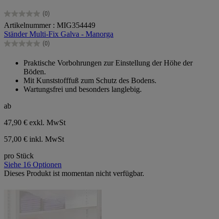
(0)
0.0
Artikelnummer : MIG354449
von
Ständer Multi-Fix Galva - Manorga
5
Sternen.
(0)
0.0
von
Praktische Vorbohrungen zur Einstellung der Höhe der
5
Böden.
Sternen.
Mit Kunststofffuß zum Schutz des Bodens.
Wartungsfrei und besonders langlebig.
ab
47,90 €
exkl. MwSt
57,00 € inkl. MwSt
pro Stück
Siehe 16 Optionen
Dieses Produkt ist momentan nicht verfügbar.