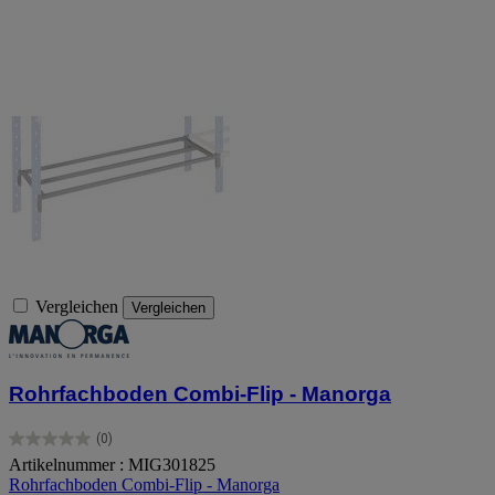
Vergleichen
Vergleichen
Rohrfachboden Combi-Flip - Manorga
(0)
0.0
Artikelnummer : MIG301825
von
Rohrfachboden Combi-Flip - Manorga
5