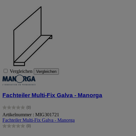
Vergleichen
Vergleichen
Fachteiler Multi-Fix Galva - Manorga
(0)
0.0
Artikelnummer : MIG301721
von
Fachteiler Multi-Fix Galva - Manorga
5
Sternen.
(0)
0.0
von