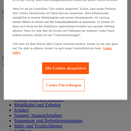
Es ist uns wichtig, Ihnen einen massgeschneiderten Besuch auf unserer Website zu bieten!
Zylinder
Wenn Sie auf die Schaltfläche "Alle cookies akzeptieren" klicken, kann unsere Plattform
Hubwagen
über Cookies Informationen mit Ihrem Browser austauschen. Diese Informationen
Zur gesamten Produktgruppe
ermöglichen es unserem Marketingteam und unseren Internetpartnern, die Leistung
unserer Website zu messen und Ihre Einkaufspräferenzen zu analysieren. So können wir
Elektrischer Gabelstapler
Ihnen noch besser auf Ihre Bedürfnisse zugeschnittene Produkte und passende Werbung
anbieten. Wenn Sie mehr über die Zwecke und Präferenzen der einzelnen Cookie-Typen
Hub-Gabelstapler
erfahren möchten, klicken Sie auf "Cookie-Einstellungen".
Hubwagen mit Waage
Manueller Hubwagen
Und wenn Sie Ihren Besuch ohne Cookies fortsetzen möchten, können Sie das auch gerne
Scherengabelhubwagen und Hochhubwagen
tun! Um mehr zu erfahren, können Sie auch unsere Cookie-Richtlinie lesen.
Cookie
policy.
Ketten und Schlingen zum Heben
Zur gesamten Produktgruppe
Alle Cookies akzeptieren
Gummispanner
Hebeösen und Hubringe
Hebezangen
Cookie-Einstellungen
Karabinerhaken, Kettenglieder, Haken
Lasthaken
Leinen, Seile und Zubehör
Metallkabel und Zubehör
Schäkel
Spanner, Spannschrauben
Spanngurte und Befestigungsstangen
Stahl- und Textilschlingen