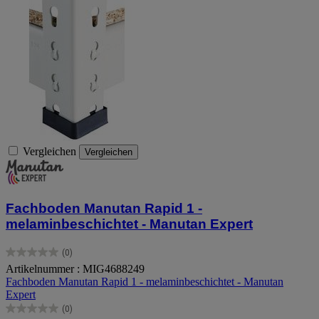
Vergleichen
Vergleichen
Fachboden Manutan Rapid 1 -
melaminbeschichtet - Manutan Expert
(0)
0.0
Artikelnummer : MIG4688249
von
Fachboden Manutan Rapid 1 - melaminbeschichtet - Manutan
5
Expert
Sternen.
(0)
0.0