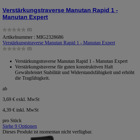
Verstärkungstraverse Manutan Rapid 1 -
Manutan Expert
(0)
0.0
Artikelnummer : MIG2328686
von
Verstärkungstraverse Manutan Rapid 1 - Manutan Expert
5
Sternen.
(0)
0.0
von
Verstärkungstraverse Manutan Rapid 1 - Manutan Expert
5
Verstärkungstraverse für guten konstruktiven Halt
Sternen.
Gewährleistet Stabilität und Widerstandsfähigkeit und erhöht
die Tragfähigkeit.
ab
3,69 €
exkl. MwSt
4,39 € inkl. MwSt
pro Stück
Siehe 9 Optionen
Dieses Produkt ist momentan nicht verfügbar.