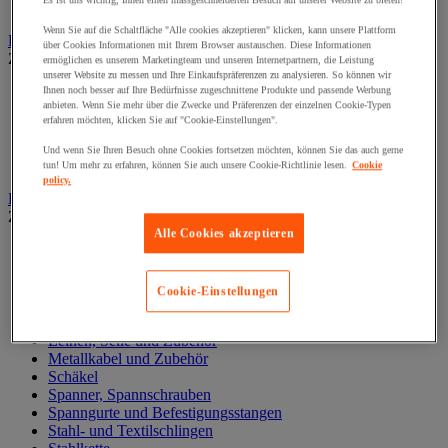
Es ist uns wichtig, Ihnen einen massgeschneiderten Besuch auf unserer Website zu bieten!
Zylinder
Wenn Sie auf die Schaltfläche "Alle cookies akzeptieren" klicken, kann unsere Plattform
Hubwagen
über Cookies Informationen mit Ihrem Browser austauschen. Diese Informationen
Zur gesamten Produktgruppe
ermöglichen es unserem Marketingteam und unseren Internetpartnern, die Leistung
unserer Website zu messen und Ihre Einkaufspräferenzen zu analysieren. So können wir
Elektrischer Gabelstapler
Ihnen noch besser auf Ihre Bedürfnisse zugeschnittene Produkte und passende Werbung
anbieten. Wenn Sie mehr über die Zwecke und Präferenzen der einzelnen Cookie-Typen
Hub-Gabelstapler
erfahren möchten, klicken Sie auf "Cookie-Einstellungen".
Hubwagen mit Waage
Manueller Hubwagen
Und wenn Sie Ihren Besuch ohne Cookies fortsetzen möchten, können Sie das auch gerne
Scherengabelhubwagen und Hochhubwagen
tun! Um mehr zu erfahren, können Sie auch unsere Cookie-Richtlinie lesen.
Cookie
policy.
Ketten und Schlingen zum Heben
Zur gesamten Produktgruppe
Alle Cookies akzeptieren
Gummispanner
Hebeösen und Hubringe
Hebezangen
Cookie-Einstellungen
Karabinerhaken, Kettenglieder, Haken
Lasthaken
Leinen, Seile und Zubehör
Metallkabel und Zubehör
Schäkel
Spanner, Spannschrauben
Spanngurte und Befestigungsstangen
Stahl- und Textilschlingen