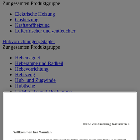
Zur gesamten Produktgruppe
Elektrische Heizung
Gasheizung
Kraftstoffheizung
Lufterfrischer und -entfeuchter
Hubvorrichtungen, Stapler
Zur gesamten Produktgruppe
Hebemagnet
Heberampe und Radkeil
Hebevorrichtung
Hebezeug
Hub- und Zugwinde
Hubtische
Ladebrücke und Dockrampe
Materialaufzug, Baulift
Mobiler Werkstattkran
Palettenheber
Portalkran, Werkstattportal
Sicherheitsständer und Stütze
Ohne Zustimmung fortfahren >
Stapler
Traverse
Willkommen bei Manutan
Wandkran und Säulenkran