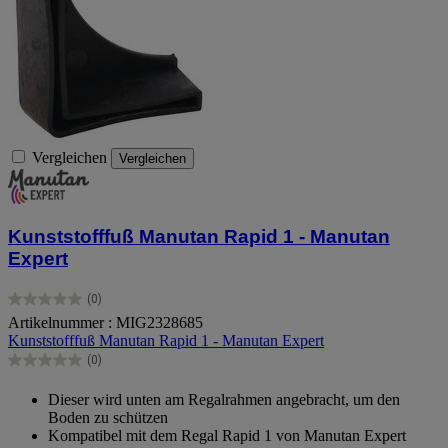
Vergleichen
Vergleichen
Kunststofffuß Manutan Rapid 1 - Manutan
Expert
(0)
0.0
Artikelnummer : MIG2328685
von
Kunststofffuß Manutan Rapid 1 - Manutan Expert
5
Sternen.
(0)
0.0
von
Dieser wird unten am Regalrahmen angebracht, um den
5
Boden zu schützen
Sternen.
Kompatibel mit dem Regal Rapid 1 von Manutan Expert