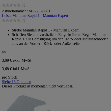
(0)
0.0
Artikelnummer : MIG2328681
von
Leiste Manutan Rapid 1 - Manutan Expert
5
Sternen.
(0)
0.0
von
Strebe Manutan Rapid 1 - Manutan Expert
5
Schaffen Sie eine zusätzliche Etage in Ihrem Regal Manutan
Sternen.
Rapid 1 Zur Befestigung um den Holz- oder Metallfachboden
aus, an der Vorder-, Rück- oder Außenseite.
ab
3,09 €
exkl. MwSt
3,68 € inkl. MwSt
pro Stück
Siehe 16 Optionen
Dieses Produkt ist momentan nicht verfügbar.