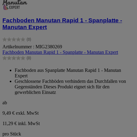
Fachboden Manutan Rapid 1 - Spanplatte -
Manutan Expert
(0)
0.0
Artikelnummer : MIG2380269
von
Fachboden Manutan Rapid 1 - Spanplatte - Manutan Expert
5
Sternen.
(0)
0.0
von
Fachboden aus Spanplatte Manutan Rapid 1 - Manutan
5
Expert
Sternen.
Geschlossene Fachböden verhindern das Durchfallen von
Gegenständen Dieses Produkt eignet sich für den
gewerblichen Einsatz
ab
9,49 €
exkl. MwSt
11,29 € inkl. MwSt
pro Stück