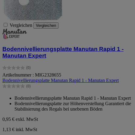
Vergleichen
Vergleichen
Bodennivellierungsplatte Manutan Rapid 1 -
Manutan Expert
(0)
0.0
Artikelnummer : MIG2328655
von
Bodennivellierungsplatte Manutan Rapid 1 - Manutan Expert
5
Sternen.
(0)
0.0
von
Bodennivellierungsplatte Manutan Rapid 1 - Manutan Expert
5
Bodennivellierungsplatte zur Höhenverstellung Garantiert die
Sternen.
Stabilisierung des Regals bei unebenen Böden
0,95 €
exkl. MwSt
1,13 € inkl. MwSt