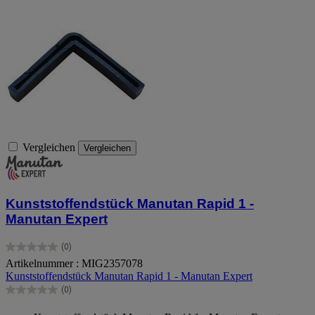
Vergleichen
Vergleichen
Kunststoffendstück Manutan Rapid 1 -
Manutan Expert
(0)
0.0
Artikelnummer : MIG2357078
von
Kunststoffendstück Manutan Rapid 1 - Manutan Expert
5
Sternen.
(0)
0.0
von