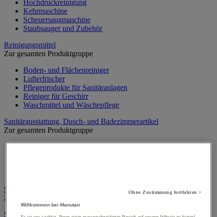
Hochdruckreinigung
Kehrmaschine
Scheuersaugmaschine
Staubsauger und Zubehör
Reinigungsmittel
Zur gesamten Produktgruppe
Boden- und Flächenreiniger
Lufterfrischer
Pflegeprodukte für Sanitäranlagen
Reiniger für Geschirr
Waschmittel und Wäschepflege
Sanitärausstattung, Dusch- und Badezimmerartikel
Zur gesamten Produktgruppe
Duschausstattung
Duschraum- und Badartikel
Trennwände und Kabinen für Sanitärbereiche
WC- und Sanitärausstattung
Schuhputzmaschine
Ohne Zustimmung fortfahren >
Zur gesamten Produktgruppe
Willkommen bei Manutan
Seife und persönliche Hygiene