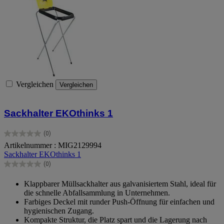
Vergleichen
Vergleichen
Sackhalter EKOthinks 1
(0)
0.0
Artikelnummer : MIG2129994
von
Sackhalter EKOthinks 1
5
Sternen.
(0)
0.0
von
Klappbarer Müllsackhalter aus galvanisiertem Stahl, ideal für
5
die schnelle Abfallsammlung in Unternehmen.
Sternen.
Farbiges Deckel mit runder Push-Öffnung für einfachen und
hygienischen Zugang.
Kompakte Struktur, die Platz spart und die Lagerung nach