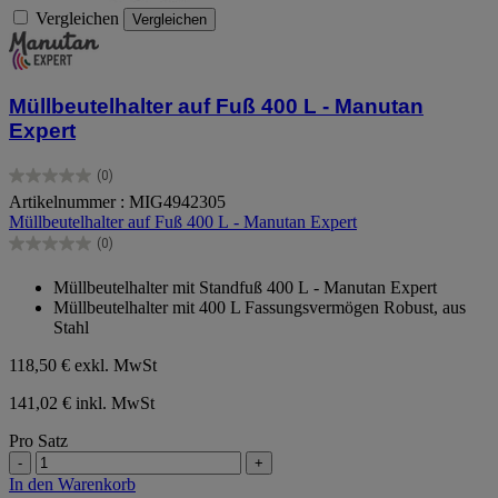
Vergleichen
Vergleichen
Müllbeutelhalter auf Fuß 400 L - Manutan
Expert
(0)
0.0
Artikelnummer : MIG4942305
von
Müllbeutelhalter auf Fuß 400 L - Manutan Expert
5
Sternen.
(0)
0.0
von
Müllbeutelhalter mit Standfuß 400 L - Manutan Expert
5
Müllbeutelhalter mit 400 L Fassungsvermögen Robust, aus
Sternen.
Stahl
118,50 €
exkl. MwSt
141,02 € inkl. MwSt
Pro Satz
-
+
In den Warenkorb