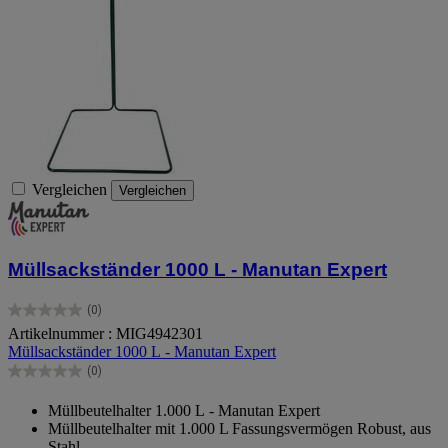
Vergleichen
Vergleichen
Müllsackständer 1000 L - Manutan Expert
(0)
0.0
Artikelnummer : MIG4942301
von
Müllsackständer 1000 L - Manutan Expert
5
Sternen.
(0)
0.0
von
Müllbeutelhalter 1.000 L - Manutan Expert
5
Müllbeutelhalter mit 1.000 L Fassungsvermögen Robust, aus
Sternen.
Stahl