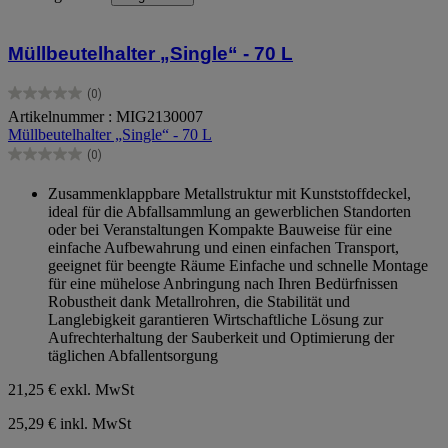
Müllbeutelhalter „Single“ - 70 L
(0)
0.0
Artikelnummer : MIG2130007
von
Müllbeutelhalter „Single“ - 70 L
5
Sternen.
(0)
0.0
von
Zusammenklappbare Metallstruktur mit Kunststoffdeckel,
5
ideal für die Abfallsammlung an gewerblichen Standorten
Sternen.
oder bei Veranstaltungen Kompakte Bauweise für eine
einfache Aufbewahrung und einen einfachen Transport,
geeignet für beengte Räume Einfache und schnelle Montage
für eine mühelose Anbringung nach Ihren Bedürfnissen
Robustheit dank Metallrohren, die Stabilität und
Langlebigkeit garantieren Wirtschaftliche Lösung zur
Aufrechterhaltung der Sauberkeit und Optimierung der
täglichen Abfallentsorgung
21,25 €
exkl. MwSt
25,29 € inkl. MwSt