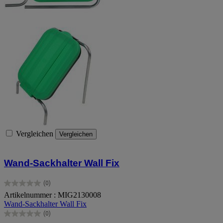
Vergleichen
Vergleichen
Wand-Sackhalter Wall Fix
(0)
0.0
Artikelnummer : MIG2130008
von
Wand-Sackhalter Wall Fix
5
Sternen.
(0)
0.0