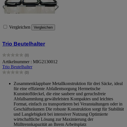
Vergleichen
Vergleichen
Trio Beutelhalter
(0)
0.0
Artikelnummer : MIG2130012
von
Trio Beutelhalter
5
Sternen.
(0)
0.0
von
Zusammenklappbare Metallkonstruktion für drei Säcke, ideal
5
für eine effiziente Abfallentsorgung Hermetische
Sternen.
Kunststoffdeckel, die eine saubere und geruchsfreie
Abfallsammlung gewährleisten Kompaktes und leichtes
Format, einfach zu transportieren bei Veranstaltungen oder in
Geschäftsräumen Die robuste Konstruktion sorgt für Stabilität
und Langlebigkeit bei intensiver Nutzung Optimierte
wirtschaftliche Lösung zur Maximierung der
Mülltrennkapazität an Ihrem Arbeitsplatz