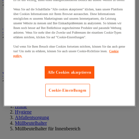
Es ist uns wichtig, Ihnen einen massgeschneiderten Besuch auf unserer Website zu bieten!
Zur gesamten Produktgruppe
Wenn Sie auf die Schaltfläche "Alle cookies akzeptieren" klicken, kann unsere Plattform
Handhygiene
über Cookies Informationen mit Ihrem Browser austauschen. Diese Informationen
ermöglichen es unserem Marketingteam und unseren Internetpartnern, die Leistung
Körperpflege
unserer Website zu messen und Ihre Einkaufspräferenzen zu analysieren. So können wir
Ihnen noch besser auf Ihre Bedürfnisse zugeschnittene Produkte und passende Werbung
Toilettenpapier und Papiertücher
anbieten. Wenn Sie mehr über die Zwecke und Präferenzen der einzelnen Cookie-Typen
Zur gesamten Produktgruppe
erfahren möchten, klicken Sie auf "Cookie-Einstellungen".
Box mit Kosmetiktüchern
Und wenn Sie Ihren Besuch ohne Cookies fortsetzen möchten, können Sie das auch gerne
tun! Um mehr zu erfahren, können Sie auch unsere Cookie-Richtlinie lesen.
Cookie
Großformatige Rollen
policy.
Kleine Rolle und Paket mit C-Falzung
Toilettenpapierspender
Alle Cookies akzeptieren
Wäschewagen und Wäschesammler
Zur gesamten Produktgruppe
Rollwagen für Wäsche
Cookie-Einstellungen
Wäschesammler und Zubehör
Home
Hygiene
Abfallentsorgung
Müllbeutelhalter
Müllbeutelhalter für Innenbereich