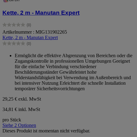
Kette, 2 m - Manutan Expert
(0)
0.0
Artikelnummer : MIG131902265
von
Kette, 2 m - Manutan Expert
5
Sternen.
(0)
0.0
von
Ermöglicht die effektive Abgrenzung von Bereichen oder die
5
Zugangskontrolle in professionellen Umgebungen Geeignet
Sternen.
für die einfache Verbindung verschiedener
Beschilderungsständer Gewährleistet hohe
Widerstandsfähigkeit bei Verwendung im Außenbereich und
bei intensiver Nutzung Erleichtert die schnelle Installation
temporärer Sicherheitsvorrichtungen
29,25 €
exkl. MwSt
34,81 € inkl. MwSt
pro Stück
Siehe 2 Optionen
Dieses Produkt ist momentan nicht verfügbar.