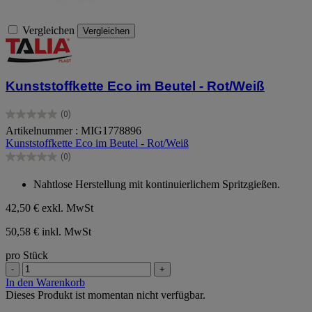
Vergleichen
Vergleichen
Kunststoffkette Eco im Beutel - Rot/Weiß
(0)
0.0
Artikelnummer : MIG1778896
von
Kunststoffkette Eco im Beutel - Rot/Weiß
5
Sternen.
(0)
0.0
von
Nahtlose Herstellung mit kontinuierlichem Spritzgießen.
5
Sternen.
42,50 €
exkl. MwSt
50,58 € inkl. MwSt
pro Stück
-
+
In den Warenkorb
Dieses Produkt ist momentan nicht verfügbar.