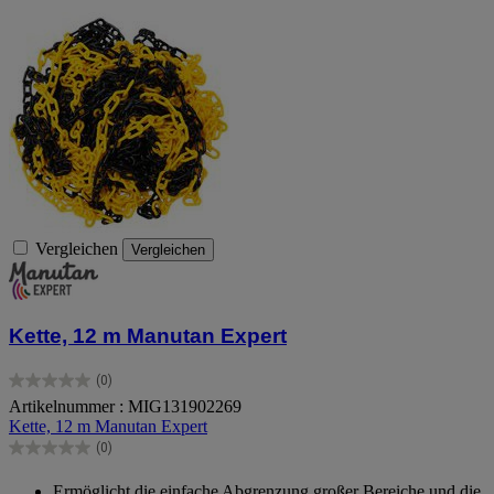
Vergleichen
Vergleichen
Kette, 12 m Manutan Expert
(0)
0.0
Artikelnummer : MIG131902269
von
Kette, 12 m Manutan Expert
5
Sternen.
(0)
0.0
von
Ermöglicht die einfache Abgrenzung großer Bereiche und die