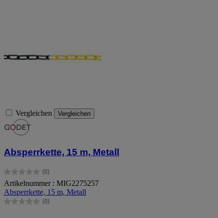
Vergleichen
Vergleichen
Absperrkette, 15 m, Metall
(0)
0.0
Artikelnummer : MIG2275257
von
Absperrkette, 15 m, Metall
5
Sternen.
(0)
0.0
von