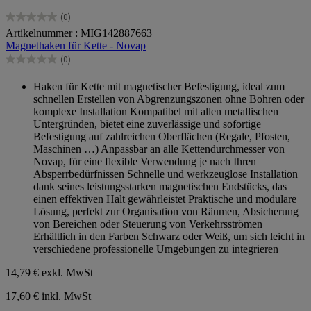
(0)
0.0
Artikelnummer : MIG142887663
von
Magnethaken für Kette - Novap
5
Sternen.
(0)
0.0
von
Haken für Kette mit magnetischer Befestigung, ideal zum
5
schnellen Erstellen von Abgrenzungszonen ohne Bohren oder
Sternen.
komplexe Installation Kompatibel mit allen metallischen
Untergründen, bietet eine zuverlässige und sofortige
Befestigung auf zahlreichen Oberflächen (Regale, Pfosten,
Maschinen …) Anpassbar an alle Kettendurchmesser von
Novap, für eine flexible Verwendung je nach Ihren
Absperrbedürfnissen Schnelle und werkzeuglose Installation
dank seines leistungsstarken magnetischen Endstücks, das
einen effektiven Halt gewährleistet Praktische und modulare
Lösung, perfekt zur Organisation von Räumen, Absicherung
von Bereichen oder Steuerung von Verkehrsströmen
Erhältlich in den Farben Schwarz oder Weiß, um sich leicht in
verschiedene professionelle Umgebungen zu integrieren
14,79 €
exkl. MwSt
17,60 € inkl. MwSt