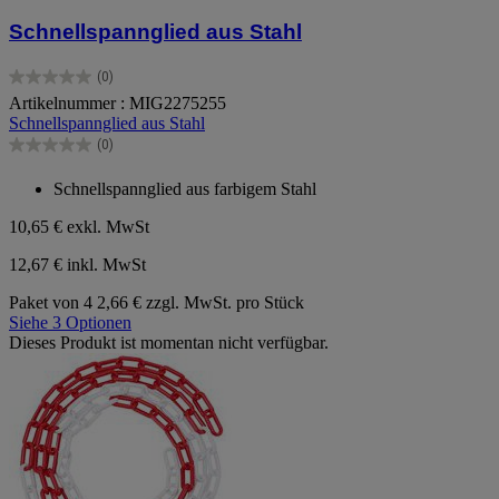
Schnellspannglied aus Stahl
(0)
0.0
Artikelnummer : MIG2275255
von
Schnellspannglied aus Stahl
5
Sternen.
(0)
0.0
von
Schnellspannglied aus farbigem Stahl
5
Sternen.
10,65 €
exkl. MwSt
12,67 € inkl. MwSt
Paket von 4
2,66 € zzgl. MwSt. pro Stück
Siehe 3 Optionen
Dieses Produkt ist momentan nicht verfügbar.