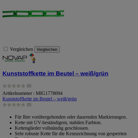
Vergleichen
Vergleichen
Kunststoffkette im Beutel – weiß/grün
(0)
0.0
Artikelnummer : MIG1778094
von
Kunststoffkette im Beutel – weiß/grün
5
Sternen.
(0)
0.0
von
Für Ihre vorübergehenden oder dauernden Markierungen.
5
Kette mit UV-beständigem, stabilen Farbton.
Sternen.
Kettenglieder vollständig geschlossen.
Sehr robuste Kette für die Kennzeichnung von gesperrten