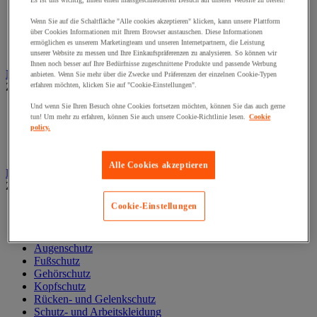
Es ist uns wichtig, Ihnen einen massgeschneiderten Besuch auf unserer Website zu bieten!
Liege und Untersuchungsstuhl
Wenn Sie auf die Schaltfläche "Alle cookies akzeptieren" klicken, kann unsere Plattform
Material zur allgemeinärztlichen Diagnostik
über Cookies Informationen mit Ihrem Browser austauschen. Diese Informationen
Medikamentenschrank
ermöglichen es unserem Marketingteam und unseren Internetpartnern, die Leistung
Mobiliar und Ausstattung für Arztpraxen
unserer Website zu messen und Ihre Einkaufspräferenzen zu analysieren. So können wir
Ihnen noch besser auf Ihre Bedürfnisse zugeschnittene Produkte und passende Werbung
Notfall und Erste-Hilfe
anbieten. Wenn Sie mehr über die Zwecke und Präferenzen der einzelnen Cookie-Typen
Zur gesamten Produktgruppe
erfahren möchten, klicken Sie auf "Cookie-Einstellungen".
Und wenn Sie Ihren Besuch ohne Cookies fortsetzen möchten, können Sie das auch gerne
Augendusche und -spüler
tun! Um mehr zu erfahren, können Sie auch unsere Cookie-Richtlinie lesen.
Cookie
Erste-Hilfe-Material und -Tasche
policy.
Notfalltragen
Reanimation und Sauerstoff
Alle Cookies akzeptieren
Persönliche Schutzausrüstung (PSA)
Zur gesamten Produktgruppe
Cookie-Einstellungen
Arbeitshandschuhe
Atemschutzmaske
Aufbewahrung PSA
Augenschutz
Fußschutz
Gehörschutz
Kopfschutz
Rücken- und Gelenkschutz
Schutz- und Arbeitskleidung