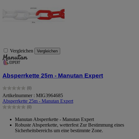
Vergleichen
Vergleichen
Absperrkette 25m - Manutan Expert
(0)
0.0
Artikelnummer : MIG3964685
von
Absperrkette 25m - Manutan Expert
5
Sternen.
(0)
0.0
von
Manutan Absperrkette - Manutan Expert
5
Robuste Absperrkette, wetterfest Zur Bestimmung eines
Sternen.
Sicherheitsbereichs um eine bestimmte Zone.