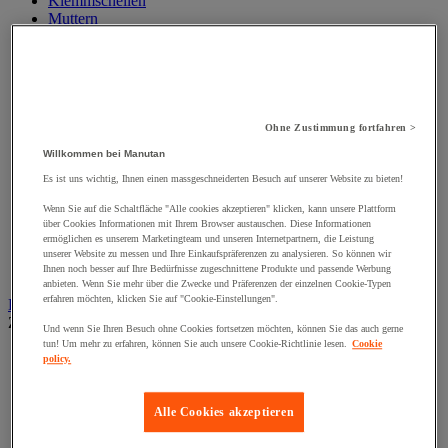
Klemmschellen
Muttern
Nieten und Klammern
Nivellierungsfuß
Scharniere
Schließknopf und abschließbarer Griff
Schraube
Schraubstange
Ohne Zustimmung fortfahren >
Spitzen, Nägel und Heftklammern
Willkommen bei Manutan
Stifte und Dübel
Tür-, Fenster- und Möbelgriff
Es ist uns wichtig, Ihnen einen massgeschneiderten Besuch auf unserer Website zu bieten!
Türbänder und-Türangeln
Wenn Sie auf die Schaltfläche "Alle cookies akzeptieren" klicken, kann unsere Plattform
Unterlegscheiben
über Cookies Informationen mit Ihrem Browser austauschen. Diese Informationen
Verbindungsstück, Einlage, Feder und Gewindeeinsatz
ermöglichen es unserem Marketingteam und unseren Internetpartnern, die Leistung
Vibrationsschutz
unserer Website zu messen und Ihre Einkaufspräferenzen zu analysieren. So können wir
Zubehör für Türen, Fenster und Tore
Ihnen noch besser auf Ihre Bedürfnisse zugeschnittene Produkte und passende Werbung
anbieten. Wenn Sie mehr über die Zwecke und Präferenzen der einzelnen Cookie-Typen
erfahren möchten, klicken Sie auf "Cookie-Einstellungen".
Beleuchtung
Zur gesamten Produktgruppe
Und wenn Sie Ihren Besuch ohne Cookies fortsetzen möchten, können Sie das auch gerne
tun! Um mehr zu erfahren, können Sie auch unsere Cookie-Richtlinie lesen.
Cookie
Baustellenscheinwerfer
policy.
Handlampe
Innen- und Außenbeleuchtung
Leuchtmittel
Alle Cookies akzeptieren
Stirnlampe
Taschenlampe