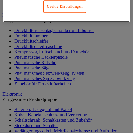
Werkstattlampe
Cookie-Einstellungen
Druckluftwerkzeuge und Kompressoren
Zur gesamten Produktgruppe
Druckluftdrehschlagschrauber und -bohrer
Drucklufthammer
Druckluftschleifer
Druckluftschleifmaschine
Kompressor, Luftschlauch und Zubehör
Pneumatische Lackierpistole
Pneumatische Ratsche
Pneumatische Säge
Pneumatisches Setzwerkzeug, Nieten
Pneumatisches Spezialwerkzeug
Zubehör für Druckluftarbeiten
Elektronik
Zur gesamten Produktgruppe
Baterien, Ladegerät und Kabel
Kabel, Kabelanschluss- und Verlegung
Schaltschrank, Schaltkasten und Zubehör
Steckdose und Schalter
Verlängerungskabel, Mehrfachsteckdose und Aufroller