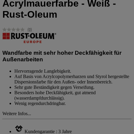
Acrylmauerfarbe - Weiß -
Rust-Oleum
(0)
Kein
Beurteilungswert.
Link
auf
derselben
Wandfarbe mit sehr hoher Deckfähigkeit für
Seite.
Außenarbeiten
Hervorragende Langlebigkeit.
Auf Basis von Acrylcopolymerharzen und Styrol hergestellte
Dispersionsfarbe für den Außen- oder Innenbereich.
Sehr gute Beständigkeit gegen Verseifung.
Besonders hohe Deckfähigkeit, gut atmend
(wasserdampfdurchlässig).
Wenig regendurchdringbar.
Weitere Infos...
Kundengarantie : 3 Jahre