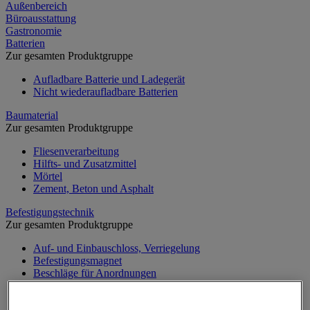
Außenbereich
Büroausstattung
Gastronomie
Batterien
Zur gesamten Produktgruppe
Aufladbare Batterie und Ladegerät
Nicht wiederaufladbare Batterien
Baumaterial
Zur gesamten Produktgruppe
Fliesenverarbeitung
Hilfts- und Zusatzmittel
Mörtel
Zement, Beton und Asphalt
Befestigungstechnik
Zur gesamten Produktgruppe
Auf- und Einbauschloss, Verriegelung
Befestigungsmagnet
Beschläge für Anordnungen
Bolzen
Briefkasten