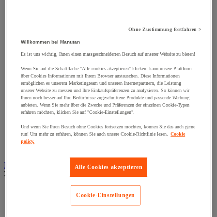
Dichtung und Sprengring
Klemmring und Kabelbinder
Klemmschellen
Muttern
Ohne Zustimmung fortfahren >
Nieten und Klammern
Willkommen bei Manutan
Nivellierungsfuß
Scharniere
Es ist uns wichtig, Ihnen einen massgeschneiderten Besuch auf unserer Website zu bieten!
Schließknopf und abschließbarer Griff
Schraube
Wenn Sie auf die Schaltfläche "Alle cookies akzeptieren" klicken, kann unsere Plattform
über Cookies Informationen mit Ihrem Browser austauschen. Diese Informationen
Schraubstange
ermöglichen es unserem Marketingteam und unseren Internetpartnern, die Leistung
Spitzen, Nägel und Heftklammern
unserer Website zu messen und Ihre Einkaufspräferenzen zu analysieren. So können wir
Stifte und Dübel
Ihnen noch besser auf Ihre Bedürfnisse zugeschnittene Produkte und passende Werbung
Tür-, Fenster- und Möbelgriff
anbieten. Wenn Sie mehr über die Zwecke und Präferenzen der einzelnen Cookie-Typen
Türbänder und-Türangeln
erfahren möchten, klicken Sie auf "Cookie-Einstellungen".
Unterlegscheiben
Und wenn Sie Ihren Besuch ohne Cookies fortsetzen möchten, können Sie das auch gerne
Verbindungsstück, Einlage, Feder und Gewindeeinsatz
tun! Um mehr zu erfahren, können Sie auch unsere Cookie-Richtlinie lesen.
Cookie
Vibrationsschutz
policy.
Zubehör für Türen, Fenster und Tore
Beleuchtung
Alle Cookies akzeptieren
Zur gesamten Produktgruppe
Baustellenscheinwerfer
Cookie-Einstellungen
Handlampe
Innen- und Außenbeleuchtung
Leuchtmittel