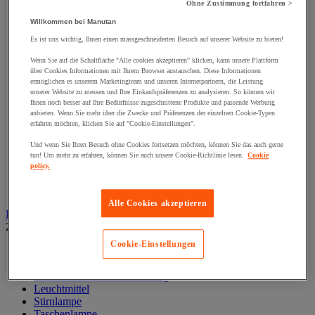
Klemmschellen
Ohne Zustimmung fortfahren >
Muttern
Willkommen bei Manutan
Nieten und Klammern
Nivellierungsfuß
Es ist uns wichtig, Ihnen einen massgeschneiderten Besuch auf unserer Website zu bieten!
Scharniere
Wenn Sie auf die Schaltfläche "Alle cookies akzeptieren" klicken, kann unsere Plattform
Schließknopf und abschließbarer Griff
über Cookies Informationen mit Ihrem Browser austauschen. Diese Informationen
Schraube
ermöglichen es unserem Marketingteam und unseren Internetpartnern, die Leistung
Schraubstange
unserer Website zu messen und Ihre Einkaufspräferenzen zu analysieren. So können wir
Spitzen, Nägel und Heftklammern
Ihnen noch besser auf Ihre Bedürfnisse zugeschnittene Produkte und passende Werbung
Stifte und Dübel
anbieten. Wenn Sie mehr über die Zwecke und Präferenzen der einzelnen Cookie-Typen
erfahren möchten, klicken Sie auf "Cookie-Einstellungen".
Tür-, Fenster- und Möbelgriff
Türbänder und-Türangeln
Und wenn Sie Ihren Besuch ohne Cookies fortsetzen möchten, können Sie das auch gerne
Unterlegscheiben
tun! Um mehr zu erfahren, können Sie auch unsere Cookie-Richtlinie lesen.
Cookie
Verbindungsstück, Einlage, Feder und Gewindeeinsatz
policy.
Vibrationsschutz
Zubehör für Türen, Fenster und Tore
Alle Cookies akzeptieren
Beleuchtung
Zur gesamten Produktgruppe
Cookie-Einstellungen
Baustellenscheinwerfer
Handlampe
Innen- und Außenbeleuchtung
Leuchtmittel
Stirnlampe
Taschenlampe