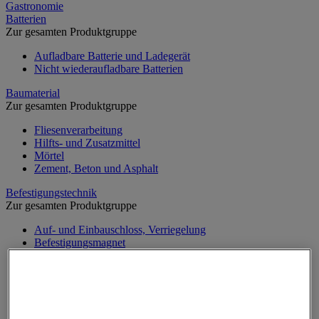
Gastronomie
Batterien
Zur gesamten Produktgruppe
Aufladbare Batterie und Ladegerät
Nicht wiederaufladbare Batterien
Baumaterial
Zur gesamten Produktgruppe
Fliesenverarbeitung
Hilfts- und Zusatzmittel
Mörtel
Zement, Beton und Asphalt
Befestigungstechnik
Zur gesamten Produktgruppe
Auf- und Einbauschloss, Verriegelung
Befestigungsmagnet
Beschläge für Anordnungen
Bolzen
Briefkasten
Dichtung und Sprengring
Klemmring und Kabelbinder