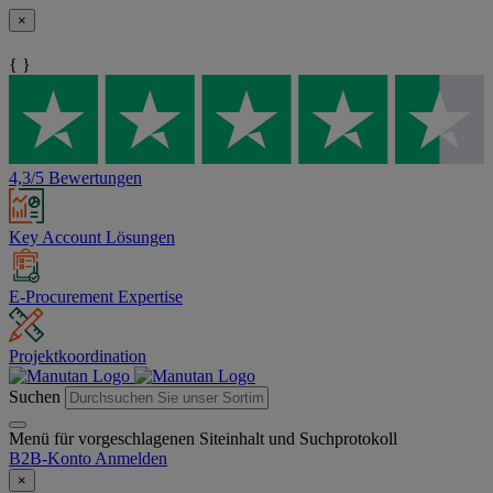
×
{ }
4,3/5 Bewertungen
Key Account Lösungen
E-Procurement Expertise
Projektkoordination
Suchen
Menü für vorgeschlagenen Siteinhalt und Suchprotokoll
B2B-Konto
Anmelden
×