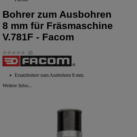
Bohrer zum Ausbohren
8 mm für Fräsmaschine
V.781F - Facom
(0)
Kein
Beurteilungswert.
Link
auf
derselben
Ersatzbohrer zum Ausbohren 8 mm.
Seite.
Weitere Infos...