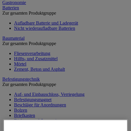
Gastronomie
Batterien
Zur gesamten Produktgruppe
Aufladbare Batterie und Ladegerät
Nicht wiederaufladbare Batterien
Baumaterial
Zur gesamten Produktgruppe
Fliesenverarbeitung
Hilfts- und Zusatzmittel
Mörtel
Zement, Beton und Asphalt
Befestigungstechnik
Zur gesamten Produktgruppe
Auf- und Einbauschloss, Verriegelung
Befestigungsmagnet
Beschläge für Anordnungen
Bolzen
Briefkasten
Dichtung und Sprengring
Klemmring und Kabelbinder