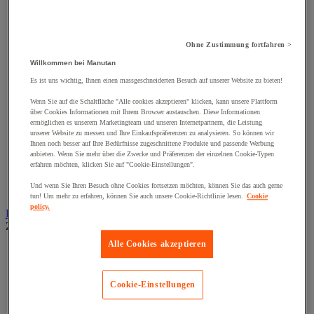
Klemmschellen
Muttern
Nieten und Klammern
Nivellierungsfuß
Ohne Zustimmung fortfahren >
Scharniere
Schließknopf und abschließbarer Griff
Willkommen bei Manutan
Schraube
Es ist uns wichtig, Ihnen einen massgeschneiderten Besuch auf unserer Website zu bieten!
Schraubstange
Spitzen, Nägel und Heftklammern
Wenn Sie auf die Schaltfläche "Alle cookies akzeptieren" klicken, kann unsere Plattform
Stifte und Dübel
über Cookies Informationen mit Ihrem Browser austauschen. Diese Informationen
ermöglichen es unserem Marketingteam und unseren Internetpartnern, die Leistung
Tür-, Fenster- und Möbelgriff
unserer Website zu messen und Ihre Einkaufspräferenzen zu analysieren. So können wir
Türbänder und-Türangeln
Ihnen noch besser auf Ihre Bedürfnisse zugeschnittene Produkte und passende Werbung
Unterlegscheiben
anbieten. Wenn Sie mehr über die Zwecke und Präferenzen der einzelnen Cookie-Typen
Verbindungsstück, Einlage, Feder und Gewindeeinsatz
erfahren möchten, klicken Sie auf "Cookie-Einstellungen".
Vibrationsschutz
Und wenn Sie Ihren Besuch ohne Cookies fortsetzen möchten, können Sie das auch gerne
Zubehör für Türen, Fenster und Tore
tun! Um mehr zu erfahren, können Sie auch unsere Cookie-Richtlinie lesen.
Cookie
policy.
Beleuchtung
Zur gesamten Produktgruppe
Alle Cookies akzeptieren
Baustellenscheinwerfer
Handlampe
Innen- und Außenbeleuchtung
Cookie-Einstellungen
Leuchtmittel
Stirnlampe
Taschenlampe