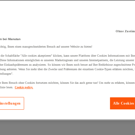
Ohne Zustim
n bei Manutan
kt zum Warenkorb hinzugefügt:
chtig, Ihnen einen massgeschneiderten Besuch auf unserer Website zu bieten!
die Schaltfläche "Alle cookies akzeptieren" klicken, kann unsere Plattform über Cookies Informationen mit Ih
 Diese Informationen ermöglichen es unserem Marketingteam und unseren Internetpartnern, die Leistung unserer
re Einkaufspräferenzen zu analysieren. So können wir Ihnen noch besser auf Ihre Bedürfnisse zugeschnittene P
bung anbieten. Wenn Sie mehr über die Zwecke und Präferenzen der einzelnen Cookie-Typen erfahren möchten, k
tellungen".
 Ihren Besuch ohne Cookies fortsetzen möchten, können Sie das auch gerne tun! Um mehr zu erfahren, können
inie lesen.
Cookie policy.
instellungen
Alle Cookies