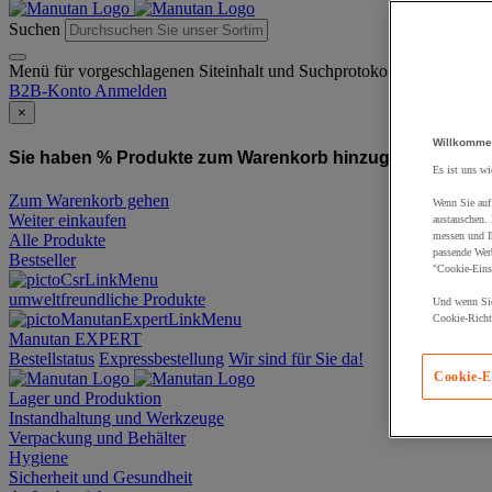
Suchen
Menü für vorgeschlagenen Siteinhalt und Suchprotokoll
B2B-Konto
Anmelden
×
Willkomme
Sie haben % Produkte zum Warenkorb hinzugefügt:
Produ
Es ist uns wi
Zum Warenkorb gehen
Wenn Sie auf 
Weiter einkaufen
austauschen.
messen und Ih
Alle Produkte
passende Wer
Bestseller
"Cookie-Eins
umweltfreundliche Produkte
Und wenn Sie
Cookie-Richtl
Manutan EXPERT
Bestellstatus
Expressbestellung
Wir sind für Sie da!
Cookie-E
Lager und Produktion
Instandhaltung und Werkzeuge
Verpackung und Behälter
Hygiene
Sicherheit und Gesundheit