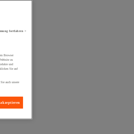
mung fortfahren >
rem Browser
 Website zu
rodukte und
licken Sie auf
 Sie auch unsere
 akzeptieren