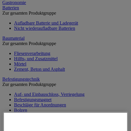
Gastronomie
Batterien
Zur gesamten Produktgruppe
Aufladbare Batterie und Ladegerät
Nicht wiederaufladbare Batterien
Baumaterial
Zur gesamten Produktgruppe
Fliesenverarbeitung
Hilfts- und Zusatzmittel
Mörtel
Zement, Beton und Asphalt
Befestigungstechnik
Zur gesamten Produktgruppe
Auf- und Einbauschloss, Verriegelung
Befestigungsmagnet
Beschläge für Anordnungen
Bolzen
Briefkasten
Dichtung und Sprengring
Klemmring und Kabelbinder