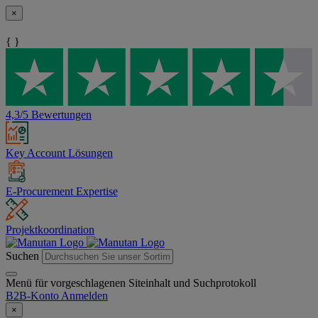
×
{ }
4,3/5 Bewertungen
Key Account Lösungen
E-Procurement Expertise
Projektkoordination
Suchen
Menü für vorgeschlagenen Siteinhalt und Suchprotokoll
B2B-Konto
Anmelden
×