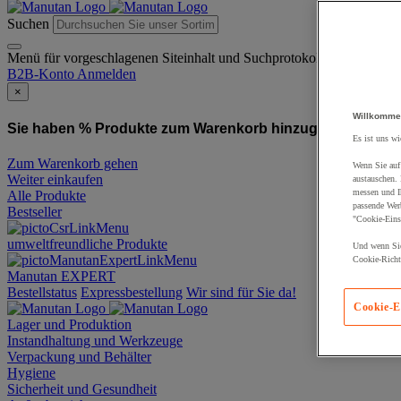
Suchen
Menü für vorgeschlagenen Siteinhalt und Suchprotokoll
B2B-Konto
Anmelden
×
Willkomme
Sie haben % Produkte zum Warenkorb hinzugefügt:
Produ
Es ist uns wi
Zum Warenkorb gehen
Wenn Sie auf 
Weiter einkaufen
austauschen.
messen und Ih
Alle Produkte
passende Wer
Bestseller
"Cookie-Eins
umweltfreundliche Produkte
Und wenn Sie
Cookie-Richtl
Manutan EXPERT
Bestellstatus
Expressbestellung
Wir sind für Sie da!
Cookie-E
Lager und Produktion
Instandhaltung und Werkzeuge
Verpackung und Behälter
Hygiene
Sicherheit und Gesundheit