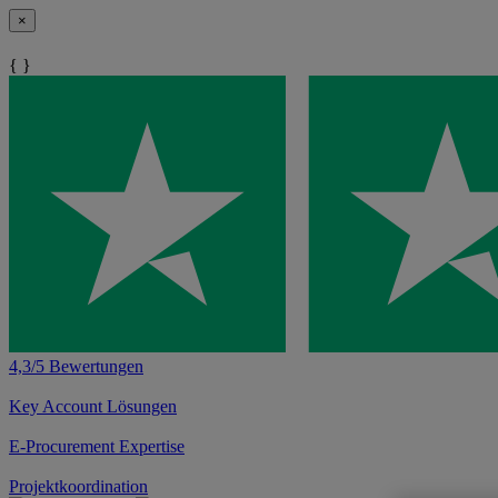
×
{ }
4,3/5 Bewertungen
Key Account Lösungen
E-Procurement Expertise
Projektkoordination