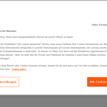
Ohne Zustim
n bei Manutan
kt zum Warenkorb hinzugefügt:
chtig, Ihnen einen massgeschneiderten Besuch auf unserer Website zu bieten!
die Schaltfläche "Alle cookies akzeptieren" klicken, kann unsere Plattform über Cookies Informationen mit Ih
 Diese Informationen ermöglichen es unserem Marketingteam und unseren Internetpartnern, die Leistung unserer
re Einkaufspräferenzen zu analysieren. So können wir Ihnen noch besser auf Ihre Bedürfnisse zugeschnittene P
bung anbieten. Wenn Sie mehr über die Zwecke und Präferenzen der einzelnen Cookie-Typen erfahren möchten, k
tellungen".
 Ihren Besuch ohne Cookies fortsetzen möchten, können Sie das auch gerne tun! Um mehr zu erfahren, können
inie lesen.
Cookie policy.
instellungen
Alle Cookies