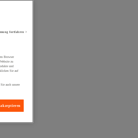
mung fortfahren >
rem Browser
 Website zu
rodukte und
licken Sie auf
 Sie auch unsere
 akzeptieren