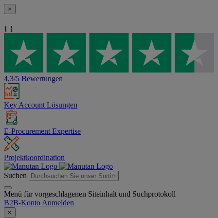
×
{ }
4,3/5 Bewertungen
Key Account Lösungen
E-Procurement Expertise
Projektkoordination
Suchen
Menü für vorgeschlagenen Siteinhalt und Suchprotokoll
B2B-Konto
Anmelden
×