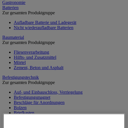
Gastronomie
Batterien
Zur gesamten Produktgruppe
Aufladbare Batterie und Ladegerät
Nicht wiederaufladbare Batterien
Baumaterial
Zur gesamten Produktgruppe
Fliesenverarbeitung
Hilfts- und Zusatzmittel
Mörtel
Zement, Beton und Asphalt
Befestigungstechnik
Zur gesamten Produktgruppe
Auf- und Einbauschloss, Verriegelung
Befestigungsmagnet
Beschläge für Anordnungen
Bolzen
Briefkasten
Dichtung und Sprengring
Klemmring und Kabelbinder