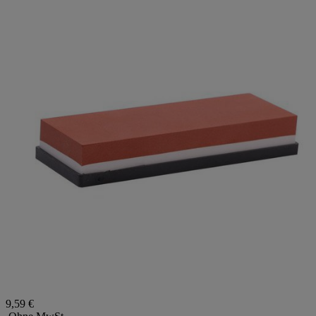
9,59 €