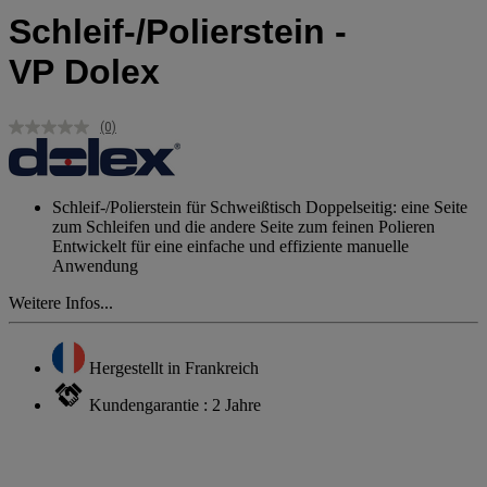
Schleif-/Polierstein -
VP Dolex
(0)
Kein
Beurteilungswert.
Link
auf
derselben
Schleif-/Polierstein für Schweißtisch Doppelseitig: eine Seite
Seite.
zum Schleifen und die andere Seite zum feinen Polieren
Entwickelt für eine einfache und effiziente manuelle
Anwendung
Weitere Infos...
Hergestellt in Frankreich
Kundengarantie : 2 Jahre