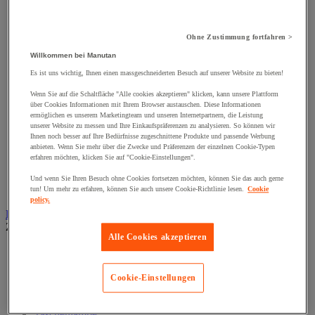
Klemmschellen
Muttern
Nieten und Klammern
Nivellierungsfuß
Ohne Zustimmung fortfahren >
Scharniere
Willkommen bei Manutan
Schließknopf und abschließbarer Griff
Es ist uns wichtig, Ihnen einen massgeschneiderten Besuch auf unserer Website zu bieten!
Schraube
Schraubstange
Wenn Sie auf die Schaltfläche "Alle cookies akzeptieren" klicken, kann unsere Plattform
Spitzen, Nägel und Heftklammern
über Cookies Informationen mit Ihrem Browser austauschen. Diese Informationen
Stifte und Dübel
ermöglichen es unserem Marketingteam und unseren Internetpartnern, die Leistung
Tür-, Fenster- und Möbelgriff
unserer Website zu messen und Ihre Einkaufspräferenzen zu analysieren. So können wir
Ihnen noch besser auf Ihre Bedürfnisse zugeschnittene Produkte und passende Werbung
Türbänder und-Türangeln
anbieten. Wenn Sie mehr über die Zwecke und Präferenzen der einzelnen Cookie-Typen
Unterlegscheiben
erfahren möchten, klicken Sie auf "Cookie-Einstellungen".
Verbindungsstück, Einlage, Feder und Gewindeeinsatz
Vibrationsschutz
Und wenn Sie Ihren Besuch ohne Cookies fortsetzen möchten, können Sie das auch gerne
Zubehör für Türen, Fenster und Tore
tun! Um mehr zu erfahren, können Sie auch unsere Cookie-Richtlinie lesen.
Cookie
policy.
Beleuchtung
Zur gesamten Produktgruppe
Alle Cookies akzeptieren
Baustellenscheinwerfer
Handlampe
Innen- und Außenbeleuchtung
Cookie-Einstellungen
Leuchtmittel
Stirnlampe
Taschenlampe