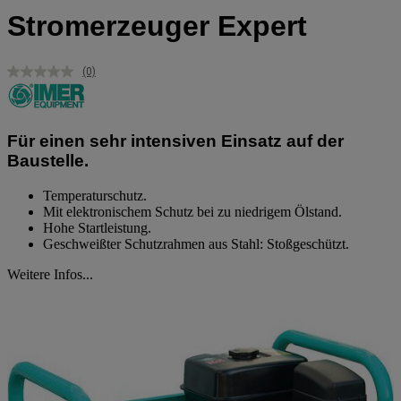
Stromerzeuger Expert
(0)
Kein
Beurteilungswert.
Link
auf
derselben
Für einen sehr intensiven Einsatz auf der
Seite.
Baustelle.
Temperaturschutz.
Mit elektronischem Schutz bei zu niedrigem Ölstand.
Hohe Startleistung.
Geschweißter Schutzrahmen aus Stahl: Stoßgeschützt.
Weitere Infos...