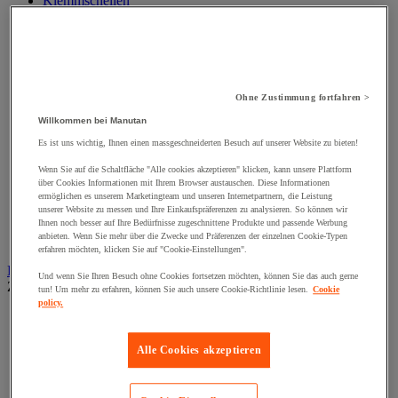
Klemmschellen
Muttern
Nieten und Klammern
Nivellierungsfuß
Scharniere
Schließknopf und abschließbarer Griff
Schraube
Ohne Zustimmung fortfahren >
Schraubstange
Willkommen bei Manutan
Spitzen, Nägel und Heftklammern
Stifte und Dübel
Es ist uns wichtig, Ihnen einen massgeschneiderten Besuch auf unserer Website zu bieten!
Tür-, Fenster- und Möbelgriff
Wenn Sie auf die Schaltfläche "Alle cookies akzeptieren" klicken, kann unsere Plattform
Türbänder und-Türangeln
über Cookies Informationen mit Ihrem Browser austauschen. Diese Informationen
Unterlegscheiben
ermöglichen es unserem Marketingteam und unseren Internetpartnern, die Leistung
Verbindungsstück, Einlage, Feder und Gewindeeinsatz
unserer Website zu messen und Ihre Einkaufspräferenzen zu analysieren. So können wir
Vibrationsschutz
Ihnen noch besser auf Ihre Bedürfnisse zugeschnittene Produkte und passende Werbung
anbieten. Wenn Sie mehr über die Zwecke und Präferenzen der einzelnen Cookie-Typen
Zubehör für Türen, Fenster und Tore
erfahren möchten, klicken Sie auf "Cookie-Einstellungen".
Beleuchtung
Und wenn Sie Ihren Besuch ohne Cookies fortsetzen möchten, können Sie das auch gerne
Zur gesamten Produktgruppe
tun! Um mehr zu erfahren, können Sie auch unsere Cookie-Richtlinie lesen.
Cookie
policy.
Baustellenscheinwerfer
Handlampe
Innen- und Außenbeleuchtung
Alle Cookies akzeptieren
Leuchtmittel
Stirnlampe
Taschenlampe