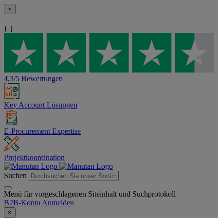
×
{ }
4,3/5 Bewertungen
Key Account Lösungen
E-Procurement Expertise
Projektkoordination
Suchen
Menü für vorgeschlagenen Siteinhalt und Suchprotokoll
B2B-Konto
Anmelden
×