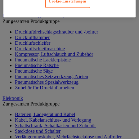
Cookie-Einstellungen
Werkstattlampe
Druckluftwerkzeuge und Kompressoren
Zur gesamten Produktgruppe
Druckluftdrehschlagschrauber und -bohrer
Drucklufthammer
Druckluftschleifer
Druckluftschleifmaschine
Kompressor, Luftschlauch und Zubehör
Pneumatische Lackierpistole
Pneumatische Ratsche
Pneumatische Säge
Pneumatisches Setzwerkzeug, Nieten
Pneumatisches Spezialwerkzeug
Zubehör für Druckluftarbeiten
Elektronik
Zur gesamten Produktgruppe
Baterien, Ladegerät und Kabel
Kabel, Kabelanschluss- und Verlegung
Schaltschrank, Schaltkasten und Zubehör
Steckdose und Schalter
Verlängerungskabel, Mehrfachsteckdose und Aufroller