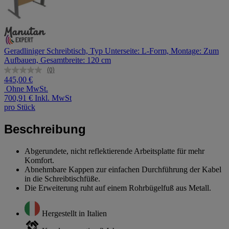
Geradliniger Schreibtisch, Typ Unterseite: L-Form, Montage: Zum
Aufbauen, Gesamtbreite: 120 cm
(0)
Kein
445,00 €
Beurteilungswert.
Ohne MwSt.
Link
700,91 €
Inkl. MwSt
auf
derselben
pro Stück
Seite.
Beschreibung
Abgerundete, nicht reflektierende Arbeitsplatte für mehr
Komfort.
Abnehmbare Kappen zur einfachen Durchführung der Kabel
in die Schreibtischfüße.
Die Erweiterung ruht auf einem Rohrbügelfuß aus Metall.
Hergestellt in Italien