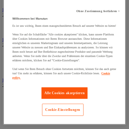
Wand-Display
Beschilderung
Ohne Zustimmung fortfahren >
Zur gesamten Produktgruppe
Willkommen bei Manutan
Halter für Türschild und Hinweisschild
Es ist uns wichtig, Ihnen einen massgeschneiderten Besuch auf unserer Website zu bieten!
Hinweisschild auf Befestigungspaltte
Wenn Sie auf die Schaltfläche "Alle cookies akzeptieren" klicken, kann unsere Plattform
über Cookies Informationen mit Ihrem Browser austauschen. Diese Informationen
Bodenmatten für Büro- und Gemeinschaftsräume
ermöglichen es unserem Marketingteam und unseren Internetpartnern, die Leistung
Zur gesamten Produktgruppe
unserer Website zu messen und Ihre Einkaufspräferenzen zu analysieren. So können wir
Ihnen noch besser auf Ihre Bedürfnisse zugeschnittene Produkte und passende Werbung
Anti-Ermüdungsmatte für Büroräume
anbieten. Wenn Sie mehr über die Zwecke und Präferenzen der einzelnen Cookie-Typen
Bodenschutzmatte
erfahren möchten, klicken Sie auf "Cookie-Einstellungen".
Gittermatte für Gemeinschaftsräume
Und wenn Sie Ihren Besuch ohne Cookies fortsetzen möchten, können Sie das auch gerne
Matte für Eingangsbereich
tun! Um mehr zu erfahren, können Sie auch unsere Cookie-Richtlinie lesen.
Cookie
policy.
Büromaterial und Büromöbel
Zur gesamten Produktgruppe
Alle Cookies akzeptieren
Heft, Block und Post-it®
Kalender und Schreibunterlage
Kleinmaterial
Cookie-Einstellungen
Papier, Karteikarte und Visitenkarte
Schreibutensilien
Umschlag und Postablage