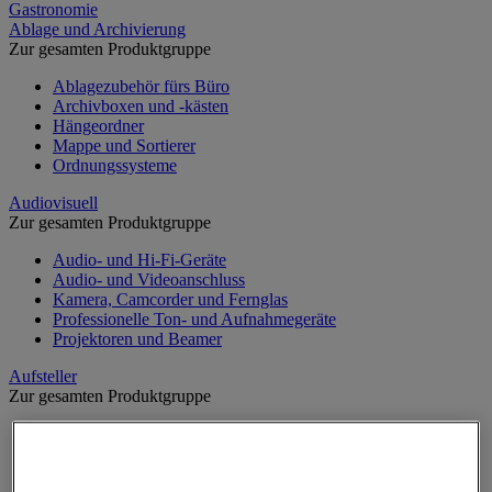
Gastronomie
Ablage und Archivierung
Zur gesamten Produktgruppe
Ablagezubehör fürs Büro
Archivboxen und -kästen
Hängeordner
Mappe und Sortierer
Ordnungssysteme
Audiovisuell
Zur gesamten Produktgruppe
Audio- und Hi-Fi-Geräte
Audio- und Videoanschluss
Kamera, Camcorder und Fernglas
Professionelle Ton- und Aufnahmegeräte
Projektoren und Beamer
Aufsteller
Zur gesamten Produktgruppe
Aufsteller auf Füßen
Mobiler Aufsteller
Tischaufsteller