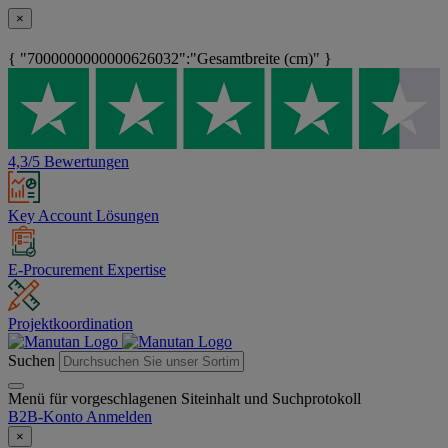
×
{ "7000000000000626032":"Gesamtbreite (cm)" }
4,3/5 Bewertungen
Key Account Lösungen
E-Procurement Expertise
Projektkoordination
Suchen
Menü für vorgeschlagenen Siteinhalt und Suchprotokoll
B2B-Konto
Anmelden
×