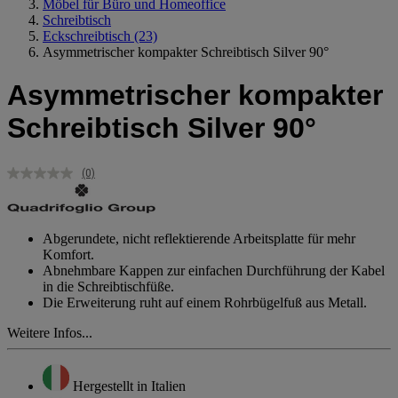
Möbel für Büro und Homeoffice
Schreibtisch
Eckschreibtisch
(23)
Asymmetrischer kompakter Schreibtisch Silver 90°
Asymmetrischer kompakter
Schreibtisch Silver 90°
(0)
Kein
Beurteilungswert.
Link
auf
derselben
Abgerundete, nicht reflektierende Arbeitsplatte für mehr
Seite.
Komfort.
Abnehmbare Kappen zur einfachen Durchführung der Kabel
in die Schreibtischfüße.
Die Erweiterung ruht auf einem Rohrbügelfuß aus Metall.
Weitere Infos...
Hergestellt in Italien