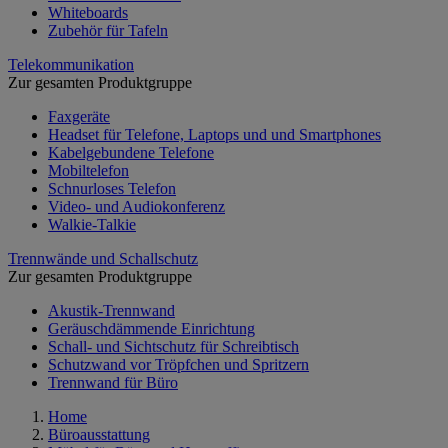
Whiteboards
Zubehör für Tafeln
Telekommunikation
Zur gesamten Produktgruppe
Faxgeräte
Headset für Telefone, Laptops und und Smartphones
Kabelgebundene Telefone
Mobiltelefon
Schnurloses Telefon
Video- und Audiokonferenz
Walkie-Talkie
Trennwände und Schallschutz
Zur gesamten Produktgruppe
Akustik-Trennwand
Geräuschdämmende Einrichtung
Schall- und Sichtschutz für Schreibtisch
Schutzwand vor Tröpfchen und Spritzern
Trennwand für Büro
Home
Büroausstattung