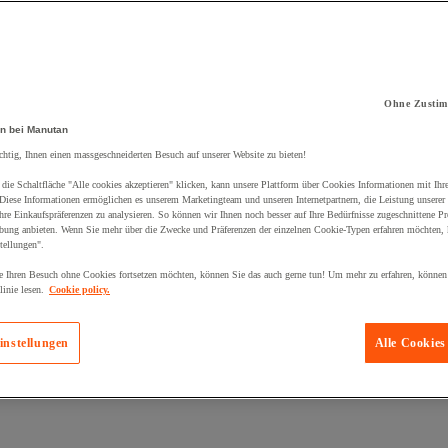
Ohne Zustim
kt zum Warenkorb hinzugefügt:
n bei Manutan
chtig, Ihnen einen massgeschneiderten Besuch auf unserer Website zu bieten!
die Schaltfläche "Alle cookies akzeptieren" klicken, kann unsere Plattform über Cookies Informationen mit Ih
 Diese Informationen ermöglichen es unserem Marketingteam und unseren Internetpartnern, die Leistung unserer
re Einkaufspräferenzen zu analysieren. So können wir Ihnen noch besser auf Ihre Bedürfnisse zugeschnittene P
bung anbieten. Wenn Sie mehr über die Zwecke und Präferenzen der einzelnen Cookie-Typen erfahren möchten, k
tellungen".
 Ihren Besuch ohne Cookies fortsetzen möchten, können Sie das auch gerne tun! Um mehr zu erfahren, können
inie lesen.
Cookie policy.
instellungen
Alle Cookies