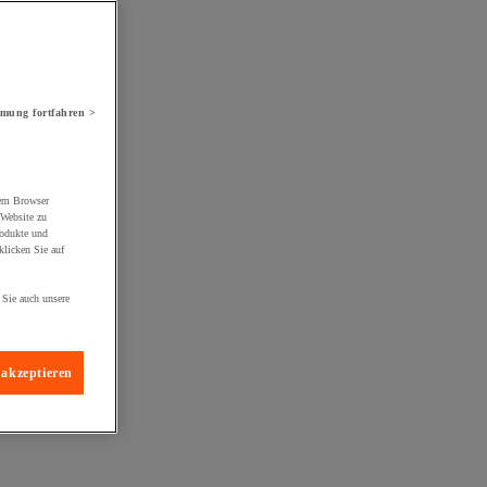
mung fortfahren >
rem Browser
 Website zu
rodukte und
licken Sie auf
 Sie auch unsere
 akzeptieren