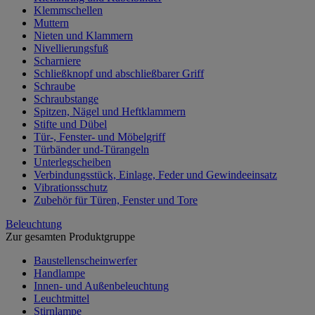
Klemmschellen
Muttern
Nieten und Klammern
Nivellierungsfuß
Scharniere
Schließknopf und abschließbarer Griff
Schraube
Schraubstange
Spitzen, Nägel und Heftklammern
Stifte und Dübel
Tür-, Fenster- und Möbelgriff
Türbänder und-Türangeln
Unterlegscheiben
Verbindungsstück, Einlage, Feder und Gewindeeinsatz
Vibrationsschutz
Zubehör für Türen, Fenster und Tore
Beleuchtung
Zur gesamten Produktgruppe
Baustellenscheinwerfer
Handlampe
Innen- und Außenbeleuchtung
Leuchtmittel
Stirnlampe