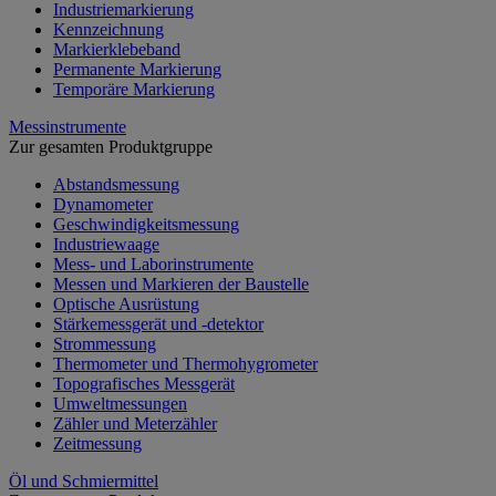
Industriemarkierung
Kennzeichnung
Markierklebeband
Permanente Markierung
Temporäre Markierung
Messinstrumente
Zur gesamten Produktgruppe
Abstandsmessung
Dynamometer
Geschwindigkeitsmessung
Industriewaage
Mess- und Laborinstrumente
Messen und Markieren der Baustelle
Optische Ausrüstung
Stärkemessgerät und -detektor
Strommessung
Thermometer und Thermohygrometer
Topografisches Messgerät
Umweltmessungen
Zähler und Meterzähler
Zeitmessung
Öl und Schmiermittel