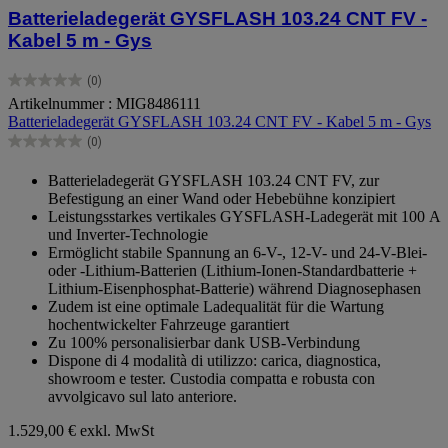
Batterieladegerät GYSFLASH 103.24 CNT FV -
Kabel 5 m - Gys
(0)
0.0
Artikelnummer : MIG8486111
von
Batterieladegerät GYSFLASH 103.24 CNT FV - Kabel 5 m - Gys
5
Sternen.
(0)
0.0
von
Batterieladegerät GYSFLASH 103.24 CNT FV, zur
5
Befestigung an einer Wand oder Hebebühne konzipiert
Sternen.
Leistungsstarkes vertikales GYSFLASH-Ladegerät mit 100 A
und Inverter-Technologie
Ermöglicht stabile Spannung an 6-V-, 12-V- und 24-V-Blei-
oder -Lithium-Batterien (Lithium-Ionen-Standardbatterie +
Lithium-Eisenphosphat-Batterie) während Diagnosephasen
Zudem ist eine optimale Ladequalität für die Wartung
hochentwickelter Fahrzeuge garantiert
Zu 100% personalisierbar dank USB-Verbindung
Dispone di 4 modalità di utilizzo: carica, diagnostica,
showroom e tester. Custodia compatta e robusta con
avvolgicavo sul lato anteriore.
1.529,00 €
exkl. MwSt