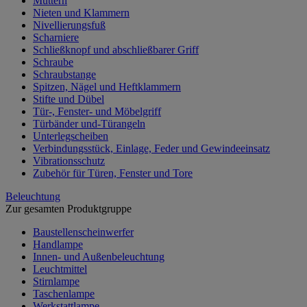
Muttern
Nieten und Klammern
Nivellierungsfuß
Scharniere
Schließknopf und abschließbarer Griff
Schraube
Schraubstange
Spitzen, Nägel und Heftklammern
Stifte und Dübel
Tür-, Fenster- und Möbelgriff
Türbänder und-Türangeln
Unterlegscheiben
Verbindungsstück, Einlage, Feder und Gewindeeinsatz
Vibrationsschutz
Zubehör für Türen, Fenster und Tore
Beleuchtung
Zur gesamten Produktgruppe
Baustellenscheinwerfer
Handlampe
Innen- und Außenbeleuchtung
Leuchtmittel
Stirnlampe
Taschenlampe
Werkstattlampe