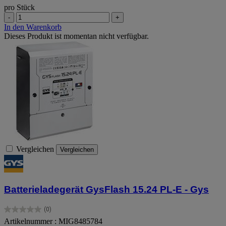
pro Stück
-
+
In den Warenkorb
Dieses Produkt ist momentan nicht verfügbar.
Vergleichen
Vergleichen
Batterieladegerät GysFlash 15.24 PL-E - Gys
(0)
0.0
Artikelnummer : MIG8485784
von