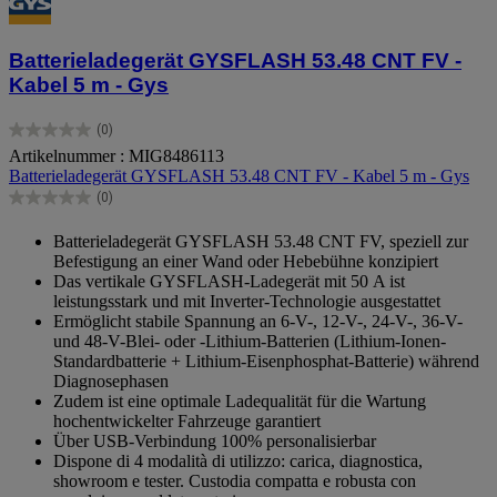
Batterieladegerät GYSFLASH 53.48 CNT FV -
Kabel 5 m - Gys
(0)
0.0
Artikelnummer : MIG8486113
von
Batterieladegerät GYSFLASH 53.48 CNT FV - Kabel 5 m - Gys
5
Sternen.
(0)
0.0
von
Batterieladegerät GYSFLASH 53.48 CNT FV, speziell zur
5
Befestigung an einer Wand oder Hebebühne konzipiert
Sternen.
Das vertikale GYSFLASH-Ladegerät mit 50 A ist
leistungsstark und mit Inverter-Technologie ausgestattet
Ermöglicht stabile Spannung an 6-V-, 12-V-, 24-V-, 36-V-
und 48-V-Blei- oder -Lithium-Batterien (Lithium-Ionen-
Standardbatterie + Lithium-Eisenphosphat-Batterie) während
Diagnosephasen
Zudem ist eine optimale Ladequalität für die Wartung
hochentwickelter Fahrzeuge garantiert
Über USB-Verbindung 100% personalisierbar
Dispone di 4 modalità di utilizzo: carica, diagnostica,
showroom e tester. Custodia compatta e robusta con