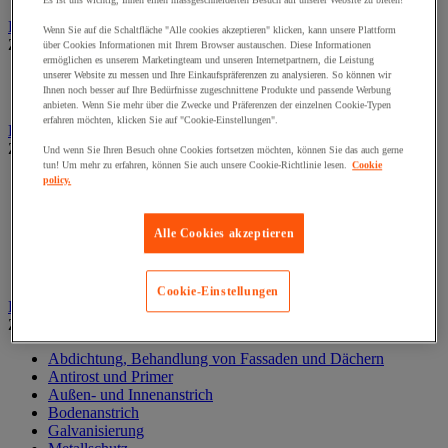
Es ist uns wichtig, Ihnen einen massgeschneiderten Besuch auf unserer Website zu bieten!
Elektrowerkzeug
Wenn Sie auf die Schaltfläche "Alle cookies akzeptieren" klicken, kann unsere Plattform
Zur gesamten Produktgruppe
über Cookies Informationen mit Ihrem Browser austauschen. Diese Informationen
ermöglichen es unserem Marketingteam und unseren Internetpartnern, die Leistung
unserer Website zu messen und Ihre Einkaufspräferenzen zu analysieren. So können wir
Elektrowerkzeug mit Kabel
Ihnen noch besser auf Ihre Bedürfnisse zugeschnittene Produkte und passende Werbung
Kabelloses Elektrowerkzeug
anbieten. Wenn Sie mehr über die Zwecke und Präferenzen der einzelnen Cookie-Typen
erfahren möchten, klicken Sie auf "Cookie-Einstellungen".
Kleben und Abdichten
Zur gesamten Produktgruppe
Und wenn Sie Ihren Besuch ohne Cookies fortsetzen möchten, können Sie das auch gerne
tun! Um mehr zu erfahren, können Sie auch unsere Cookie-Richtlinie lesen.
Cookie
Industrie- und Wartungskleber
policy.
Klebeband
Klebstoff und Dichtmasse zur Isolierung, Schalldämmung
Alle Cookies akzeptieren
und Abdichtung
Oberflächenbehandlung- und Reinigung
Zubehör zum Kleben und Abdichten
Cookie-Einstellungen
Lackieren und Beschichten
Zur gesamten Produktgruppe
Abdichtung, Behandlung von Fassaden und Dächern
Antirost und Primer
Außen- und Innenanstrich
Bodenanstrich
Galvanisierung