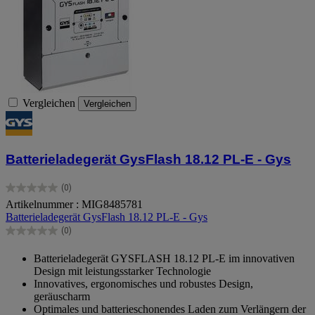
Vergleichen
Vergleichen
Batterieladegerät GysFlash 18.12 PL-E - Gys
(0)
0.0
Artikelnummer : MIG8485781
von
Batterieladegerät GysFlash 18.12 PL-E - Gys
5
Sternen.
(0)
0.0
von
Batterieladegerät GYSFLASH 18.12 PL-E im innovativen
5
Design mit leistungsstarker Technologie
Sternen.
Innovatives, ergonomisches und robustes Design,
geräuscharm
Optimales und batterieschonendes Laden zum Verlängern der