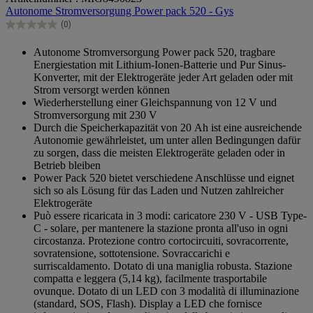
Autonome Stromversorgung Power pack 520 - Gys
5
Sternen.
(0)
0.0
von
Autonome Stromversorgung Power pack 520, tragbare
5
Energiestation mit Lithium-Ionen-Batterie und Pur Sinus-
Sternen.
Konverter, mit der Elektrogeräte jeder Art geladen oder mit
Strom versorgt werden können
Wiederherstellung einer Gleichspannung von 12 V und
Stromversorgung mit 230 V
Durch die Speicherkapazität von 20 Ah ist eine ausreichende
Autonomie gewährleistet, um unter allen Bedingungen dafür
zu sorgen, dass die meisten Elektrogeräte geladen oder in
Betrieb bleiben
Power Pack 520 bietet verschiedene Anschlüsse und eignet
sich so als Lösung für das Laden und Nutzen zahlreicher
Elektrogeräte
Può essere ricaricata in 3 modi: caricatore 230 V - USB Type-
C - solare, per mantenere la stazione pronta all'uso in ogni
circostanza. Protezione contro cortocircuiti, sovracorrente,
sovratensione, sottotensione. Sovraccarichi e
surriscaldamento. Dotato di una maniglia robusta. Stazione
compatta e leggera (5,14 kg), facilmente trasportabile
ovunque. Dotato di un LED con 3 modalità di illuminazione
(standard, SOS, Flash). Display a LED che fornisce