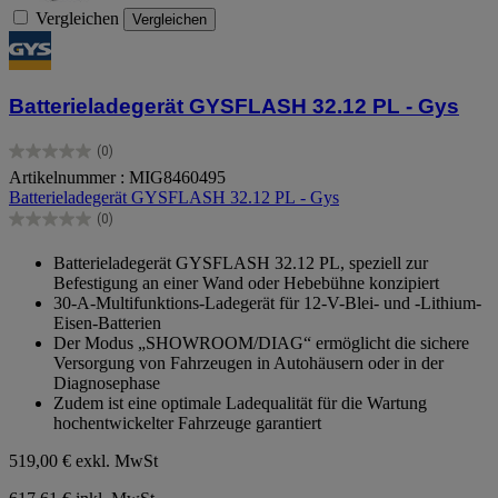
Vergleichen
Vergleichen
Batterieladegerät GYSFLASH 32.12 PL - Gys
(0)
0.0
Artikelnummer : MIG8460495
von
Batterieladegerät GYSFLASH 32.12 PL - Gys
5
Sternen.
(0)
0.0
von
Batterieladegerät GYSFLASH 32.12 PL, speziell zur
5
Befestigung an einer Wand oder Hebebühne konzipiert
Sternen.
30-A-Multifunktions-Ladegerät für 12-V-Blei- und -Lithium-
Eisen-Batterien
Der Modus „SHOWROOM/DIAG“ ermöglicht die sichere
Versorgung von Fahrzeugen in Autohäusern oder in der
Diagnosephase
Zudem ist eine optimale Ladequalität für die Wartung
hochentwickelter Fahrzeuge garantiert
519,00 €
exkl. MwSt