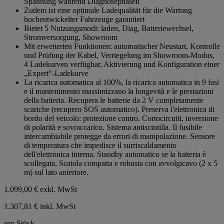
Spannung während Diagnosephasen
Zudem ist eine optimale Ladequalität für die Wartung
hochentwickelter Fahrzeuge garantiert
Bietet 5 Nutzungsmodi: laden, Diag, Batteriewechsel,
Stromversorgung, Showroom
Mit erweiterten Funktionen: automatischer Neustart, Kontrolle
und Prüfung der Kabel, Verriegelung im Showroom-Modus,
4 Ladekurven verfügbar, Aktivierung und Konfiguration einer
„Expert“-Ladekurve
La ricarica automatica al 100%, la ricarica automatica in 9 fasi
e il mantenimento massimizzano la longevità e le prestazioni
della batteria. Recupera le batterie da 2 V completamente
scariche (recupero SOS automatico). Preserva l'elettronica di
bordo del veicolo: protezione contro. Cortocircuiti, inversione
di polarità e sovraccarico. Sistema antiscintilla. Il fusibile
intercambiabile protegge da errori di manipolazione. Sensore
di temperatura che impedisce il surriscaldamento
dell'elettronica interna. Standby automatico se la batteria è
scollegata. Scatola compatta e robusta con avvolgicavo (2 x 5
m) sul lato anteriore.
1.099,00 €
exkl. MwSt
1.307,81 € inkl. MwSt
pro Stück