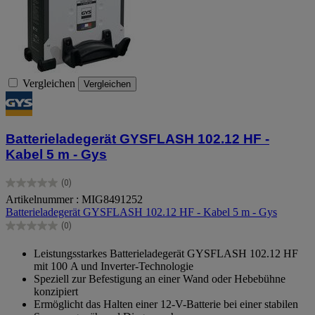
Vergleichen
Vergleichen
Batterieladegerät GYSFLASH 102.12 HF -
Kabel 5 m - Gys
(0)
0.0
Artikelnummer : MIG8491252
von
Batterieladegerät GYSFLASH 102.12 HF - Kabel 5 m - Gys
5
Sternen.
(0)
0.0
von
Leistungsstarkes Batterieladegerät GYSFLASH 102.12 HF
5
mit 100 A und Inverter-Technologie
Sternen.
Speziell zur Befestigung an einer Wand oder Hebebühne
konzipiert
Ermöglicht das Halten einer 12-V-Batterie bei einer stabilen