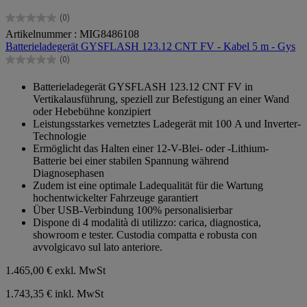
(0)
0.0
Artikelnummer : MIG8486108
von
Batterieladegerät GYSFLASH 123.12 CNT FV - Kabel 5 m - Gys
5
Sternen.
(0)
0.0
von
Batterieladegerät GYSFLASH 123.12 CNT FV in
5
Vertikalausführung, speziell zur Befestigung an einer Wand
Sternen.
oder Hebebühne konzipiert
Leistungsstarkes vernetztes Ladegerät mit 100 A und Inverter-
Technologie
Ermöglicht das Halten einer 12-V-Blei- oder -Lithium-
Batterie bei einer stabilen Spannung während
Diagnosephasen
Zudem ist eine optimale Ladequalität für die Wartung
hochentwickelter Fahrzeuge garantiert
Über USB-Verbindung 100% personalisierbar
Dispone di 4 modalità di utilizzo: carica, diagnostica,
showroom e tester. Custodia compatta e robusta con
avvolgicavo sul lato anteriore.
1.465,00 €
exkl. MwSt
1.743,35 € inkl. MwSt