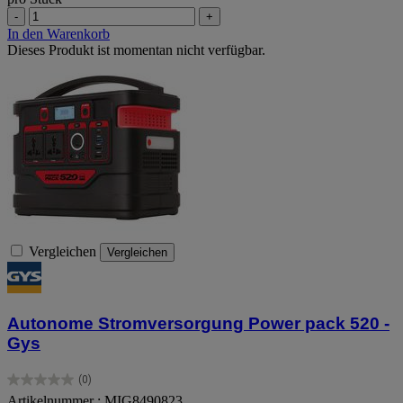
-
+
In den Warenkorb
Dieses Produkt ist momentan nicht verfügbar.
Vergleichen
Vergleichen
Autonome Stromversorgung Power pack 520 -
Gys
(0)
0.0
Artikelnummer : MIG8490823
von