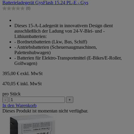
Batterieladegerät GysFlash 15.24 PL-E - Gys
5
Sternen.
(0)
0.0
von
5
Dieses 15-A-Ladegerät in innovativem Design dient
Sternen.
ausschließlich der Ladung von 24-V-Blei- und -
Lithiumbatterien:
- Bordnetzbatterien (Lkw, Bus, Schiff)
- Antriebsbatterien (Scheuersaugmaschinen,
Palettenhubwagen)
- Batterien für Elektro-Transportmittel (E-Bikes/E-Roller,
Golfwagen)
395,00 €
exkl. MwSt
470,05 € inkl. MwSt
pro Stück
-
+
In den Warenkorb
Dieses Produkt ist momentan nicht verfügbar.