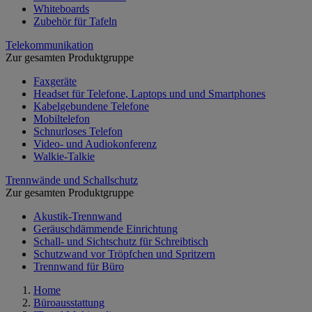
Whiteboards
Zubehör für Tafeln
Telekommunikation
Zur gesamten Produktgruppe
Faxgeräte
Headset für Telefone, Laptops und und Smartphones
Kabelgebundene Telefone
Mobiltelefon
Schnurloses Telefon
Video- und Audiokonferenz
Walkie-Talkie
Trennwände und Schallschutz
Zur gesamten Produktgruppe
Akustik-Trennwand
Geräuschdämmende Einrichtung
Schall- und Sichtschutz für Schreibtisch
Schutzwand vor Tröpfchen und Spritzern
Trennwand für Büro
Home
Büroausstattung