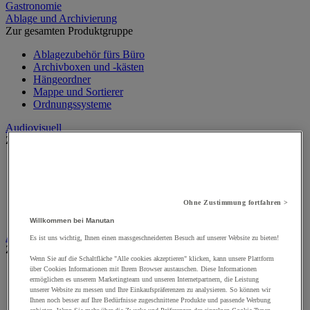
Gastronomie
Ablage und Archivierung
Zur gesamten Produktgruppe
Ablagezubehör fürs Büro
Archivboxen und -kästen
Hängeordner
Mappe und Sortierer
Ordnungssysteme
Audiovisuell
Zur gesamten Produktgruppe
Audio- und Hi-Fi-Geräte
Audio- und Videoanschluss
Kamera, Camcorder und Fernglas
Professionelle Ton- und Aufnahmegeräte
Ohne Zustimmung fortfahren >
Projektoren und Beamer
Willkommen bei Manutan
Aufsteller
Es ist uns wichtig, Ihnen einen massgeschneiderten Besuch auf unserer Website zu bieten!
Zur gesamten Produktgruppe
Wenn Sie auf die Schaltfläche "Alle cookies akzeptieren" klicken, kann unsere Plattform
über Cookies Informationen mit Ihrem Browser austauschen. Diese Informationen
Aufsteller auf Füßen
ermöglichen es unserem Marketingteam und unseren Internetpartnern, die Leistung
Mobiler Aufsteller
unserer Website zu messen und Ihre Einkaufspräferenzen zu analysieren. So können wir
Tischaufsteller
Ihnen noch besser auf Ihre Bedürfnisse zugeschnittene Produkte und passende Werbung