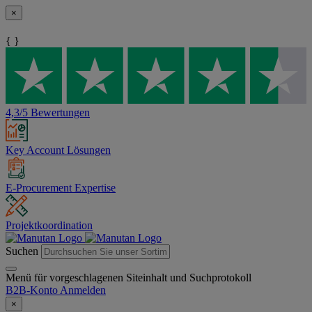
×
{ }
4,3/5 Bewertungen
Key Account Lösungen
E-Procurement Expertise
Projektkoordination
Suchen
Menü für vorgeschlagenen Siteinhalt und Suchprotokoll
B2B-Konto
Anmelden
×