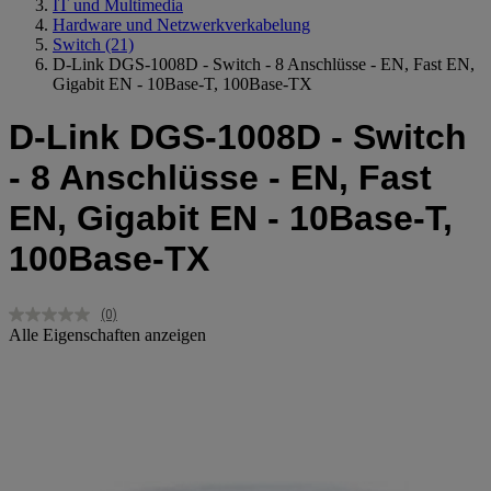
IT und Multimedia
Hardware und Netzwerkverkabelung
Switch
(21)
D-Link DGS-1008D - Switch - 8 Anschlüsse - EN, Fast EN,
Gigabit EN - 10Base-T, 100Base-TX
D-Link DGS-1008D - Switch
- 8 Anschlüsse - EN, Fast
EN, Gigabit EN - 10Base-T,
100Base-TX
(0)
Kein
Alle Eigenschaften anzeigen
Beurteilungswert.
Link
auf
derselben
Seite.