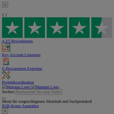
×
{ }
4,3/5 Bewertungen
Key Account Lösungen
E-Procurement Expertise
Projektkoordination
Suchen
Menü für vorgeschlagenen Siteinhalt und Suchprotokoll
B2B-Konto
Anmelden
×