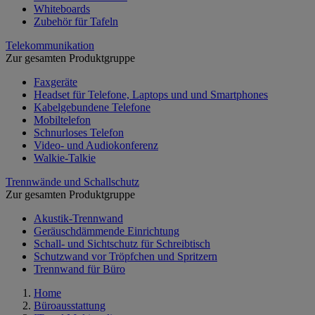
Whiteboards
Zubehör für Tafeln
Telekommunikation
Zur gesamten Produktgruppe
Faxgeräte
Headset für Telefone, Laptops und und Smartphones
Kabelgebundene Telefone
Mobiltelefon
Schnurloses Telefon
Video- und Audiokonferenz
Walkie-Talkie
Trennwände und Schallschutz
Zur gesamten Produktgruppe
Akustik-Trennwand
Geräuschdämmende Einrichtung
Schall- und Sichtschutz für Schreibtisch
Schutzwand vor Tröpfchen und Spritzern
Trennwand für Büro
Home
Büroausstattung