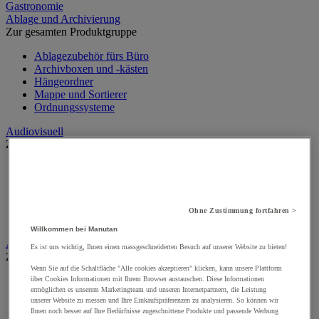
Gastronomie
Ablage und Archivierung
Zur gesamten Produktgruppe
Ablagezubehör fürs Büro
Archivboxen und -kästen
Hängeordner
Mappe und Sortierer
Ordnungssysteme
Audiovisuell
Zur gesamten Produktgruppe
Audio- und Hi-Fi-Geräte
Audio- und Videoanschluss
Kamera, Camcorder und Fernglas
Professionelle Ton- und Aufnahmegeräte
Ohne Zustimmung fortfahren >
Projektoren und Beamer
Willkommen bei Manutan
Aufsteller
Es ist uns wichtig, Ihnen einen massgeschneiderten Besuch auf unserer Website zu bieten!
Zur gesamten Produktgruppe
Wenn Sie auf die Schaltfläche "Alle cookies akzeptieren" klicken, kann unsere Plattform
Aufsteller auf Füßen
über Cookies Informationen mit Ihrem Browser austauschen. Diese Informationen
ermöglichen es unserem Marketingteam und unseren Internetpartnern, die Leistung
Mobiler Aufsteller
unserer Website zu messen und Ihre Einkaufspräferenzen zu analysieren. So können wir
Tischaufsteller
Ihnen noch besser auf Ihre Bedürfnisse zugeschnittene Produkte und passende Werbung