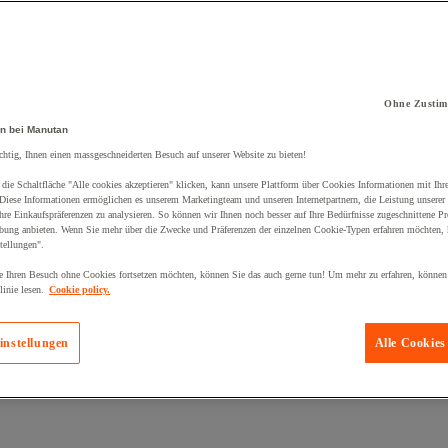
Ohne Zustim
n bei Manutan
kt zum Warenkorb hinzugefügt:
chtig, Ihnen einen massgeschneiderten Besuch auf unserer Website zu bieten!
die Schaltfläche "Alle cookies akzeptieren" klicken, kann unsere Plattform über Cookies Informationen mit Ih
 Diese Informationen ermöglichen es unserem Marketingteam und unseren Internetpartnern, die Leistung unserer
re Einkaufspräferenzen zu analysieren. So können wir Ihnen noch besser auf Ihre Bedürfnisse zugeschnittene P
bung anbieten. Wenn Sie mehr über die Zwecke und Präferenzen der einzelnen Cookie-Typen erfahren möchten, k
tellungen".
 Ihren Besuch ohne Cookies fortsetzen möchten, können Sie das auch gerne tun! Um mehr zu erfahren, können
inie lesen.
Cookie policy.
instellungen
Alle Cookies