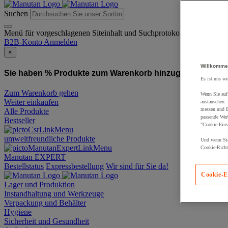
Suchen
Menü für vorgeschlagenen Siteinhalt und Suchprotokoll
B2B-Konto
Anmelden
×
Willkomme
Sie haben % Produkte zum Warenkorb hinzugefügt:
Produ
Es ist uns wi
Zum Warenkorb gehen
Wenn Sie auf 
Weiter einkaufen
austauschen.
messen und Ih
Alle Produkte
passende Wer
Bestseller
"Cookie-Eins
umweltfreundliche Produkte
Und wenn Sie
Cookie-Richtl
Manutan EXPERT
Bestellstatus
Expressbestellung
Wir sind für Sie da!
Cookie-E
Lager und Produktion
Instandhaltung und Werkzeuge
Verpackung und Behälter
Hygiene
Sicherheit und Gesundheit