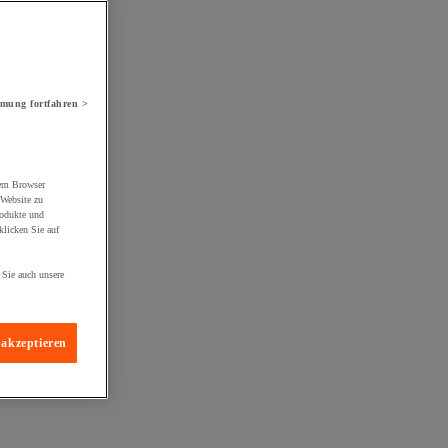
mung fortfahren >
rem Browser
 Website zu
rodukte und
licken Sie auf
 Sie auch unsere
 akzeptieren