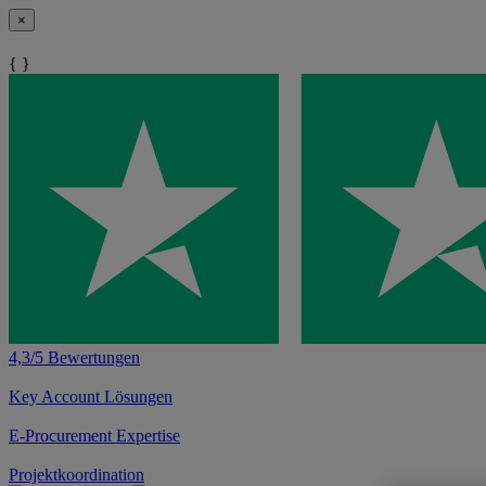
×
{ }
4,3/5 Bewertungen
Key Account Lösungen
E-Procurement Expertise
Projektkoordination