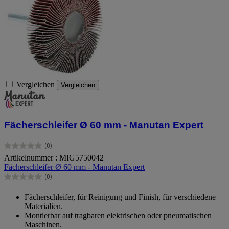
Vergleichen
Vergleichen
Fächerschleifer Ø 60 mm - Manutan Expert
(0)
0.0
Artikelnummer : MIG5750042
von
Fächerschleifer Ø 60 mm - Manutan Expert
5
Sternen.
(0)
0.0
von
Fächerschleifer, für Reinigung und Finish, für verschiedene
5
Materialien.
Sternen.
Montierbar auf tragbaren elektrischen oder pneumatischen
Maschinen.