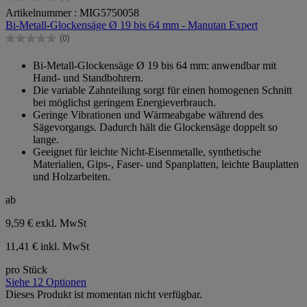
0.0
Artikelnummer : MIG5750058
von
Bi-Metall-Glockensäge Ø 19 bis 64 mm - Manutan Expert
5
Sternen.
(0)
0.0
von
Bi-Metall-Glockensäge Ø 19 bis 64 mm: anwendbar mit
5
Hand- und Standbohrern.
Sternen.
Die variable Zahnteilung sorgt für einen homogenen Schnitt
bei möglichst geringem Energieverbrauch.
Geringe Vibrationen und Wärmeabgabe während des
Sägevorgangs. Dadurch hält die Glockensäge doppelt so
lange.
Geeignet für leichte Nicht-Eisenmetalle, synthetische
Materialien, Gips-, Faser- und Spanplatten, leichte Bauplatten
und Holzarbeiten.
ab
9,59 €
exkl. MwSt
11,41 € inkl. MwSt
pro Stück
Siehe 12 Optionen
Dieses Produkt ist momentan nicht verfügbar.