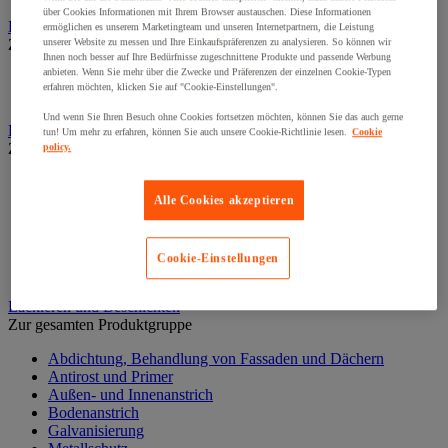
über Cookies Informationen mit Ihrem Browser austauschen. Diese Informationen
Elektrowerkzeug
ermöglichen es unserem Marketingteam und unseren Internetpartnern, die Leistung
Zur gesamten Produktgruppe
unserer Website zu messen und Ihre Einkaufspräferenzen zu analysieren. So können wir
Ihnen noch besser auf Ihre Bedürfnisse zugeschnittene Produkte und passende Werbung
anbieten. Wenn Sie mehr über die Zwecke und Präferenzen der einzelnen Cookie-Typen
Elektrowerkzeug mit Kabel
erfahren möchten, klicken Sie auf "Cookie-Einstellungen".
Kabelloses Elektrowerkzeug
Und wenn Sie Ihren Besuch ohne Cookies fortsetzen möchten, können Sie das auch gerne
Kleben und Abdichten
tun! Um mehr zu erfahren, können Sie auch unsere Cookie-Richtlinie lesen.
Cookie
Zur gesamten Produktgruppe
policy.
Industrie- und Wartungskleber
Klebeband
Alle Cookies akzeptieren
Klebstoff und Dichtmasse zur Isolierung, Schalldämmung
und Abdichtung
Oberflächenbehandlung- und Reinigung
Cookie-Einstellungen
Zubehör zum Kleben und Abdichten
Lackieren und Beschichten
Zur gesamten Produktgruppe
Abdichtung, Behandlung von Fassaden und Dächern
Antirost und Primer
Außen- und Innenanstrich
Bodenanstrich
Galvanisierung