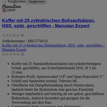
Vergleichen
Vergleichen
Koffer mit 25 zylindrischen Bohraufsätzen,
HSS, spitz, geschliffen - Manutan Expert
(0)
0.0
Artikelnummer : MIG5750111
von
Koffer mit 25 zylindrischen Bohraufsätzen, HSS, spitz, geschliffen -
5
Manutan Expert
Sternen.
(0)
0.0
von
Koffer mit 25 Standardbohraufsätzen mit zylinderförmigem
5
Schaft, geschliffen, aus Schnellarbeitsstahl HSS, Ø 1 bis
Sternen.
13 mm.
Robustes Profil, Spitzenwinkel 118° und Span-Nutwinkel 3 °.
Schliff und Spannuten normal. Toleranz h8.
Oberfläche mit Dampfbehandlung durch Warmwalzen,
dadurch bietet der Bohraufsatz eine gewisse Elastizität.
Weniger empfindlich und brüchig als ein spitzer, geschliffener
Bohraufsatz, dadurch besonders gut geeignet für die
Verwendung auf dem Bau.
Geeignet für Stahl, Gusseisen und Aluminium.