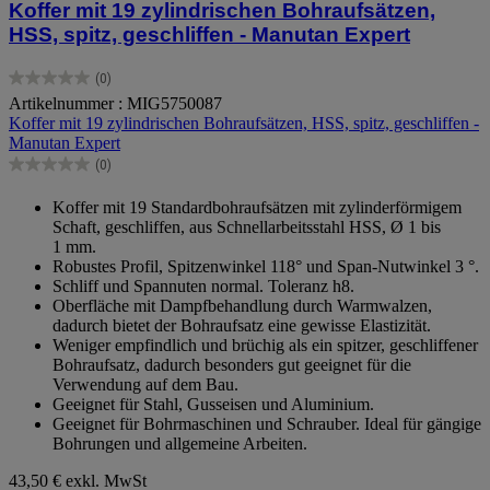
Koffer mit 19 zylindrischen Bohraufsätzen,
HSS, spitz, geschliffen - Manutan Expert
(0)
0.0
Artikelnummer : MIG5750087
von
Koffer mit 19 zylindrischen Bohraufsätzen, HSS, spitz, geschliffen -
5
Manutan Expert
Sternen.
(0)
0.0
von
Koffer mit 19 Standardbohraufsätzen mit zylinderförmigem
5
Schaft, geschliffen, aus Schnellarbeitsstahl HSS, Ø 1 bis
Sternen.
1 mm.
Robustes Profil, Spitzenwinkel 118° und Span-Nutwinkel 3 °.
Schliff und Spannuten normal. Toleranz h8.
Oberfläche mit Dampfbehandlung durch Warmwalzen,
dadurch bietet der Bohraufsatz eine gewisse Elastizität.
Weniger empfindlich und brüchig als ein spitzer, geschliffener
Bohraufsatz, dadurch besonders gut geeignet für die
Verwendung auf dem Bau.
Geeignet für Stahl, Gusseisen und Aluminium.
Geeignet für Bohrmaschinen und Schrauber. Ideal für gängige
Bohrungen und allgemeine Arbeiten.
43,50 €
exkl. MwSt