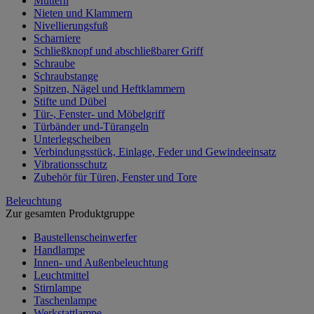
Muttern
Nieten und Klammern
Nivellierungsfuß
Scharniere
Schließknopf und abschließbarer Griff
Schraube
Schraubstange
Spitzen, Nägel und Heftklammern
Stifte und Dübel
Tür-, Fenster- und Möbelgriff
Türbänder und-Türangeln
Unterlegscheiben
Verbindungsstück, Einlage, Feder und Gewindeeinsatz
Vibrationsschutz
Zubehör für Türen, Fenster und Tore
Beleuchtung
Zur gesamten Produktgruppe
Baustellenscheinwerfer
Handlampe
Innen- und Außenbeleuchtung
Leuchtmittel
Stirnlampe
Taschenlampe
Werkstattlampe