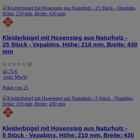
Kleiderbügel mit Hosensteg aus Naturholz -
25 Stück - Vepabins, Höhe: 210 mm, Breite: 430
mm
(0)
0.0
42,75 €
von
exkl. MwSt
5
Sternen.
Paket von 25
Kleiderbügel mit Hosensteg aus Naturholz -
5 Stück - Vepabins, Höhe: 210 mm, Breite: 430