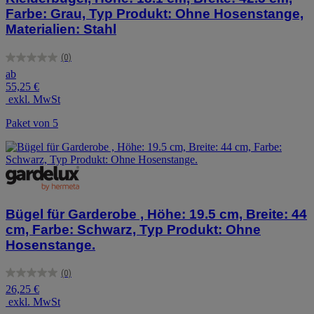
Farbe: Grau, Typ Produkt: Ohne Hosenstange,
Materialien: Stahl
(0)
0.0
ab
von
55,25 €
5
exkl. MwSt
Sternen.
Paket von 5
Bügel für Garderobe , Höhe: 19.5 cm, Breite: 44
cm, Farbe: Schwarz, Typ Produkt: Ohne
Hosenstange.
(0)
0.0
26,25 €
von
exkl. MwSt
5