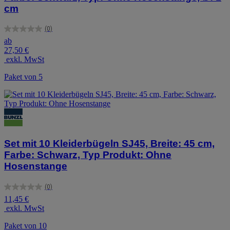
cm
(0)
0.0
ab
von
27,50 €
5
exkl. MwSt
Sternen.
Paket von 5
Set mit 10 Kleiderbügeln SJ45, Breite: 45 cm,
Farbe: Schwarz, Typ Produkt: Ohne
Hosenstange
(0)
0.0
11,45 €
von
exkl. MwSt
5
Sternen.
Paket von 10