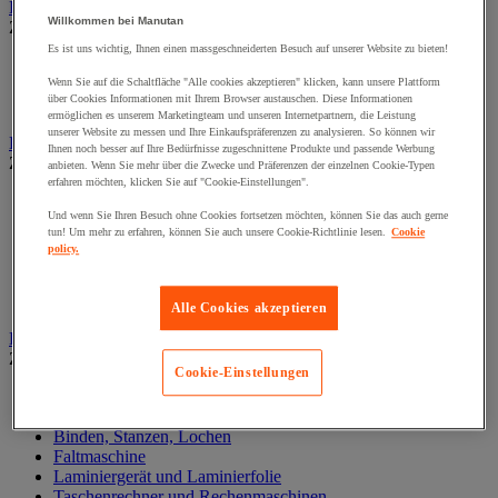
Büroregal
Willkommen bei Manutan
Zur gesamten Produktgruppe
Es ist uns wichtig, Ihnen einen massgeschneiderten Besuch auf unserer Website zu bieten!
Archivregale
Büroregale
Wenn Sie auf die Schaltfläche "Alle cookies akzeptieren" klicken, kann unsere Plattform
über Cookies Informationen mit Ihrem Browser austauschen. Diese Informationen
Zubehör für Regal
ermöglichen es unserem Marketingteam und unseren Internetpartnern, die Leistung
unserer Website zu messen und Ihre Einkaufspräferenzen zu analysieren. So können wir
Büroschrank und Aufbewahrung
Ihnen noch besser auf Ihre Bedürfnisse zugeschnittene Produkte und passende Werbung
Zur gesamten Produktgruppe
anbieten. Wenn Sie mehr über die Zwecke und Präferenzen der einzelnen Cookie-Typen
erfahren möchten, klicken Sie auf "Cookie-Einstellungen".
Ablage für Hängeakten
Und wenn Sie Ihren Besuch ohne Cookies fortsetzen möchten, können Sie das auch gerne
Ablage- und Verteilsysteme
tun! Um mehr zu erfahren, können Sie auch unsere Cookie-Richtlinie lesen.
Cookie
Bibliothek
policy.
Bürorollwagen
Büroschrank
Büroschränke und Bücherregale
Alle Cookies akzeptieren
Bürotechnisches Material
Zur gesamten Produktgruppe
Cookie-Einstellungen
Aktenvernichter
Beschrifter und Etikettendrucker
Binden, Stanzen, Lochen
Faltmaschine
Laminiergerät und Laminierfolie
Taschenrechner und Rechenmaschinen