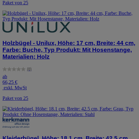
Paket von 25
Holzbügel - Unilux, Höhe: 17 cm, Breite: 44 cm,
Farbe: Buche, Typ Produkt: Mit Hosenstange,
Materialien: Holz
(0)
0.0
ab
von
66,25 €
5
exkl. MwSt
Sternen.
Paket von 25
Kleiderbügel, Höhe: 18.1 cm, Breite: 42.5 cm,