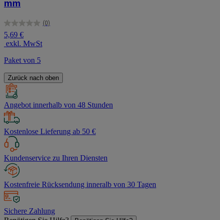
mm
(0)
0.0
5,69 €
von
exkl. MwSt
5
Sternen.
Paket von 5
Zurück nach oben
Angebot innerhalb von 48 Stunden
Kostenlose Lieferung ab 50 €
Kundenservice zu Ihren Diensten
Kostenfreie Rücksendung inneralb von 30 Tagen
Sichere Zahlung