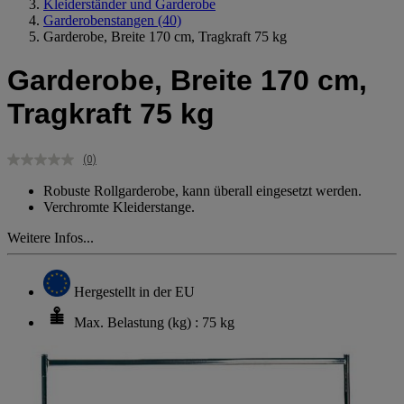
Kleiderständer und Garderobe
Garderobenstangen
(40)
Garderobe, Breite 170 cm, Tragkraft 75 kg
Garderobe, Breite 170 cm,
Tragkraft 75 kg
(0)
Kein
Beurteilungswert.
Robuste Rollgarderobe, kann überall eingesetzt werden.
Link
Verchromte Kleiderstange.
auf
derselben
Weitere Infos...
Seite.
Hergestellt in der EU
Max. Belastung (kg) : 75 kg