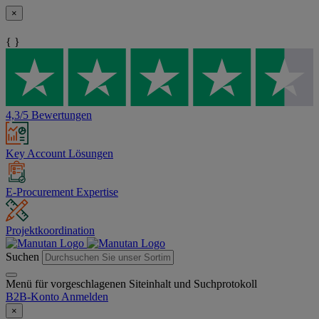
×
{ }
4,3/5 Bewertungen
Key Account Lösungen
E-Procurement Expertise
Projektkoordination
Suchen
Menü für vorgeschlagenen Siteinhalt und Suchprotokoll
B2B-Konto
Anmelden
×