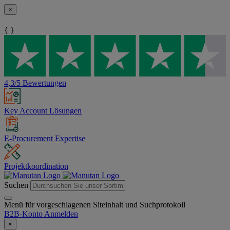
×
{ }
4,3/5 Bewertungen
Key Account Lösungen
E-Procurement Expertise
Projektkoordination
Suchen
Menü für vorgeschlagenen Siteinhalt und Suchprotokoll
B2B-Konto
Anmelden
×