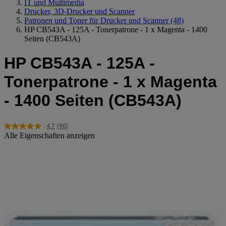
IT und Multimedia
Drucker, 3D-Drucker und Scanner
Patronen und Toner für Drucker und Scanner
(48)
HP CB543A - 125A - Tonerpatrone - 1 x Magenta - 1400
Seiten (CB543A)
HP CB543A - 125A -
Tonerpatrone - 1 x Magenta
- 1400 Seiten (CB543A)
4.7
(90)
90
Alle Eigenschaften anzeigen
Bewertungen
lesen.
Link
auf
derselben
Seite.