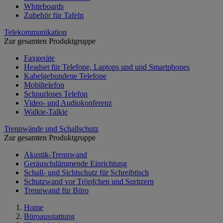
Whiteboards
Zubehör für Tafeln
Telekommunikation
Zur gesamten Produktgruppe
Faxgeräte
Headset für Telefone, Laptops und und Smartphones
Kabelgebundene Telefone
Mobiltelefon
Schnurloses Telefon
Video- und Audiokonferenz
Walkie-Talkie
Trennwände und Schallschutz
Zur gesamten Produktgruppe
Akustik-Trennwand
Geräuschdämmende Einrichtung
Schall- und Sichtschutz für Schreibtisch
Schutzwand vor Tröpfchen und Spritzern
Trennwand für Büro
Home
Büroausstattung