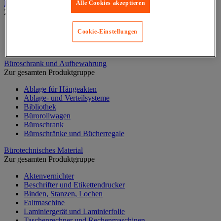
Büroregal
Alle Cookies akzeptieren
Zur gesamten Produktgruppe
Archivregale
Cookie-Einstellungen
Büroregale
Zubehör für Regal
Büroschrank und Aufbewahrung
Zur gesamten Produktgruppe
Ablage für Hängeakten
Ablage- und Verteilsysteme
Bibliothek
Bürorollwagen
Büroschrank
Büroschränke und Bücherregale
Bürotechnisches Material
Zur gesamten Produktgruppe
Aktenvernichter
Beschrifter und Etikettendrucker
Binden, Stanzen, Lochen
Faltmaschine
Laminiergerät und Laminierfolie
Taschenrechner und Rechenmaschinen