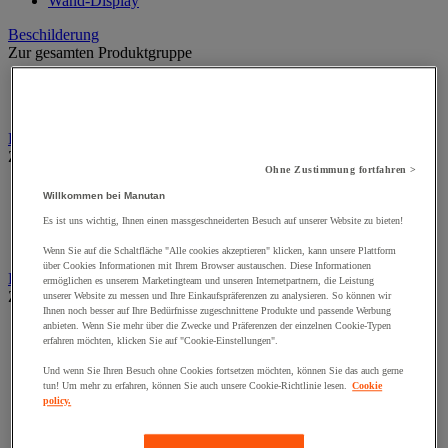
Wand-Display
Beschilderung
Zur gesamten Produktgruppe
Halter für Türschild und Hinweisschild
Hinweisschild auf Befestigungspaltte
Bodenmatten für Büro- und Gemeinschaftsräume
Zur gesamten Produktgruppe
Ohne Zustimmung fortfahren >
Anti-Ermüdungsmatte für Büroräume
Willkommen bei Manutan
Bodenschutzmatte
Es ist uns wichtig, Ihnen einen massgeschneiderten Besuch auf unserer Website zu bieten!
Gittermatte für Gemeinschaftsräume
Matte für Eingangsbereich
Wenn Sie auf die Schaltfläche "Alle cookies akzeptieren" klicken, kann unsere Plattform
über Cookies Informationen mit Ihrem Browser austauschen. Diese Informationen
Büromaterial und Büromöbel
ermöglichen es unserem Marketingteam und unseren Internetpartnern, die Leistung
Zur gesamten Produktgruppe
unserer Website zu messen und Ihre Einkaufspräferenzen zu analysieren. So können wir
Ihnen noch besser auf Ihre Bedürfnisse zugeschnittene Produkte und passende Werbung
anbieten. Wenn Sie mehr über die Zwecke und Präferenzen der einzelnen Cookie-Typen
Heft, Block und Post-it®
erfahren möchten, klicken Sie auf "Cookie-Einstellungen".
Kalender und Schreibunterlage
Kleinmaterial
Und wenn Sie Ihren Besuch ohne Cookies fortsetzen möchten, können Sie das auch gerne
Papier, Karteikarte und Visitenkarte
tun! Um mehr zu erfahren, können Sie auch unsere Cookie-Richtlinie lesen.
Cookie
Schreibutensilien
policy.
Umschlag und Postablage