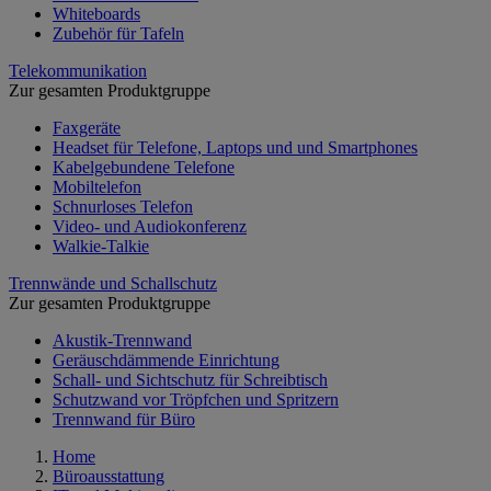
Whiteboards
Zubehör für Tafeln
Telekommunikation
Zur gesamten Produktgruppe
Faxgeräte
Headset für Telefone, Laptops und und Smartphones
Kabelgebundene Telefone
Mobiltelefon
Schnurloses Telefon
Video- und Audiokonferenz
Walkie-Talkie
Trennwände und Schallschutz
Zur gesamten Produktgruppe
Akustik-Trennwand
Geräuschdämmende Einrichtung
Schall- und Sichtschutz für Schreibtisch
Schutzwand vor Tröpfchen und Spritzern
Trennwand für Büro
Home
Büroausstattung