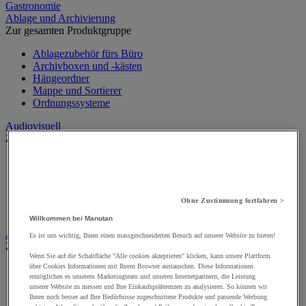
Gastronomie
Ablage und Archivierung
Zur gesamten Produktgruppe
Ablagezubehör fürs Büro
Archivboxen und -kästen
Hängeordner
Mappe und Sortierer
Ordnungssysteme
Audiovisuell
Zur gesamten Produktgruppe
Audio- und Hi-Fi-Geräte
Audio- und Videoanschluss
Kamera, Camcorder und Fernglas
Professionelle Ton- und Aufnahmegeräte
Ohne Zustimmung fortfahren >
Projektoren und Beamer
Willkommen bei Manutan
Aufsteller
Es ist uns wichtig, Ihnen einen massgeschneiderten Besuch auf unserer Website zu bieten!
Zur gesamten Produktgruppe
Wenn Sie auf die Schaltfläche "Alle cookies akzeptieren" klicken, kann unsere Plattform
über Cookies Informationen mit Ihrem Browser austauschen. Diese Informationen
Aufsteller auf Füßen
ermöglichen es unserem Marketingteam und unseren Internetpartnern, die Leistung
Mobiler Aufsteller
unserer Website zu messen und Ihre Einkaufspräferenzen zu analysieren. So können wir
Tischaufsteller
Ihnen noch besser auf Ihre Bedürfnisse zugeschnittene Produkte und passende Werbung