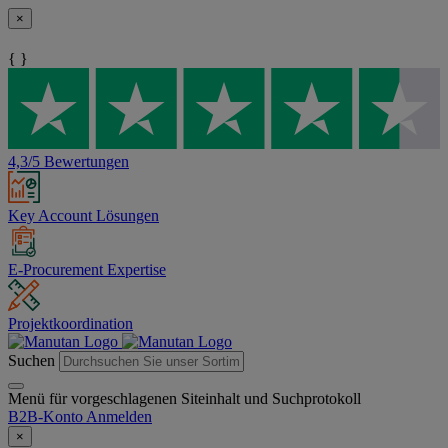
×
{ }
4,3/5 Bewertungen
Key Account Lösungen
E-Procurement Expertise
Projektkoordination
Suchen
Menü für vorgeschlagenen Siteinhalt und Suchprotokoll
B2B-Konto
Anmelden
×