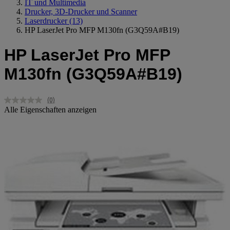
IT und Multimedia
Drucker, 3D-Drucker und Scanner
Laserdrucker
(13)
HP LaserJet Pro MFP M130fn (G3Q59A#B19)
HP LaserJet Pro MFP
M130fn (G3Q59A#B19)
(0)
Kein
Alle Eigenschaften anzeigen
Beurteilungswert.
Link
auf
derselben
Seite.