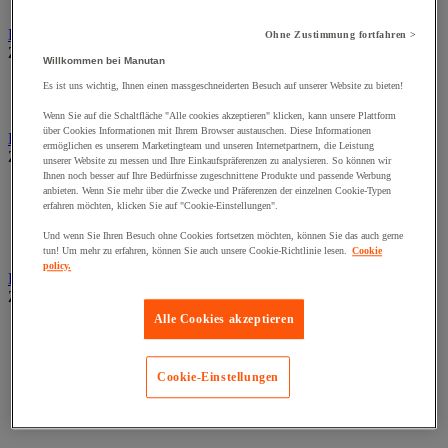
Wand-Display
Beschilderung
Ohne Zustimmung fortfahren >
Zur gesamten Produktgruppe
Willkommen bei Manutan
Halter für Türschild und Hinweisschild
Es ist uns wichtig, Ihnen einen massgeschneiderten Besuch auf unserer Website zu bieten!
Hinweisschild auf Befestigungspaltte
Wenn Sie auf die Schaltfläche "Alle cookies akzeptieren" klicken, kann unsere Plattform
über Cookies Informationen mit Ihrem Browser austauschen. Diese Informationen
Bodenmatten für Büro- und Gemeinschaftsräume
ermöglichen es unserem Marketingteam und unseren Internetpartnern, die Leistung
Zur gesamten Produktgruppe
unserer Website zu messen und Ihre Einkaufspräferenzen zu analysieren. So können wir
Ihnen noch besser auf Ihre Bedürfnisse zugeschnittene Produkte und passende Werbung
Anti-Ermüdungsmatte für Büroräume
anbieten. Wenn Sie mehr über die Zwecke und Präferenzen der einzelnen Cookie-Typen
Bodenschutzmatte
erfahren möchten, klicken Sie auf "Cookie-Einstellungen".
Gittermatte für Gemeinschaftsräume
Und wenn Sie Ihren Besuch ohne Cookies fortsetzen möchten, können Sie das auch gerne
Matte für Eingangsbereich
tun! Um mehr zu erfahren, können Sie auch unsere Cookie-Richtlinie lesen.
Cookie
policy.
Büromaterial und Büromöbel
Zur gesamten Produktgruppe
Alle Cookies akzeptieren
Heft, Block und Post-it®
Kalender und Schreibunterlage
Kleinmaterial
Cookie-Einstellungen
Papier, Karteikarte und Visitenkarte
Schreibutensilien
Umschlag und Postablage