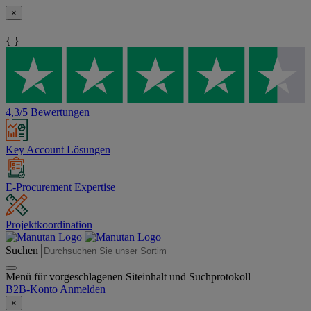
×
{ }
4,3/5 Bewertungen
Key Account Lösungen
E-Procurement Expertise
Projektkoordination
Suchen
Menü für vorgeschlagenen Siteinhalt und Suchprotokoll
B2B-Konto
Anmelden
×