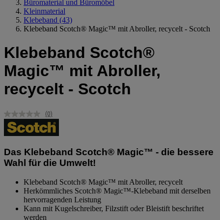
Büromaterial und Büromöbel
Kleinmaterial
Klebeband
(43)
Klebeband Scotch® Magic™ mit Abroller, recycelt - Scotch
Klebeband Scotch®
Magic™ mit Abroller,
recycelt - Scotch
(0)
Kein
Beurteilungswert.
Link
auf
derselben
Das Klebeband Scotch® Magic™ - die bessere
Seite.
Wahl für die Umwelt!
Klebeband Scotch® Magic™ mit Abroller, recycelt
Herkömmliches Scotch® Magic™-Klebeband mit derselben
hervorragenden Leistung
Kann mit Kugelschreiber, Filzstift oder Bleistift beschriftet
werden