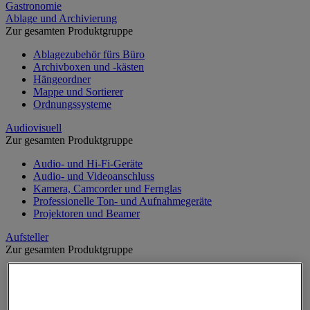
Gastronomie
Ablage und Archivierung
Zur gesamten Produktgruppe
Ablagezubehör fürs Büro
Archivboxen und -kästen
Hängeordner
Mappe und Sortierer
Ordnungssysteme
Audiovisuell
Zur gesamten Produktgruppe
Audio- und Hi-Fi-Geräte
Audio- und Videoanschluss
Kamera, Camcorder und Fernglas
Professionelle Ton- und Aufnahmegeräte
Projektoren und Beamer
Aufsteller
Zur gesamten Produktgruppe
Aufsteller auf Füßen
Mobiler Aufsteller
Tischaufsteller