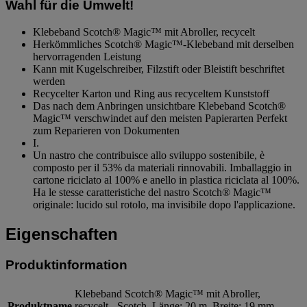
Wahl für die Umwelt!
Klebeband Scotch® Magic™ mit Abroller, recycelt
Herkömmliches Scotch® Magic™-Klebeband mit derselben
hervorragenden Leistung
Kann mit Kugelschreiber, Filzstift oder Bleistift beschriftet
werden
Recycelter Karton und Ring aus recyceltem Kunststoff
Das nach dem Anbringen unsichtbare Klebeband Scotch®
Magic™ verschwindet auf den meisten Papierarten Perfekt
zum Reparieren von Dokumenten
I.
Un nastro che contribuisce allo sviluppo sostenibile, è
composto per il 53% da materiali rinnovabili. Imballaggio in
cartone riciclato al 100% e anello in plastica riciclata al 100%.
Ha le stesse caratteristiche del nastro Scotch® Magic™
originale: lucido sul rotolo, ma invisibile dopo l'applicazione.
Eigenschaften
Produktinformation
Klebeband Scotch® Magic™ mit Abroller,
Produktname
recycelt - Scotch, Länge: 20 m, Breite: 19 mm,