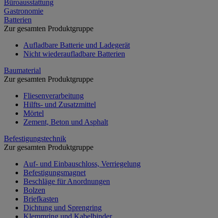
Büroausstattung
Gastronomie
Batterien
Zur gesamten Produktgruppe
Aufladbare Batterie und Ladegerät
Nicht wiederaufladbare Batterien
Baumaterial
Zur gesamten Produktgruppe
Fliesenverarbeitung
Hilfts- und Zusatzmittel
Mörtel
Zement, Beton und Asphalt
Befestigungstechnik
Zur gesamten Produktgruppe
Auf- und Einbauschloss, Verriegelung
Befestigungsmagnet
Beschläge für Anordnungen
Bolzen
Briefkasten
Dichtung und Sprengring
Klemmring und Kabelbinder