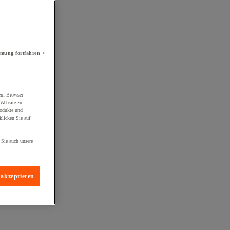
mung fortfahren >
rem Browser
 Website zu
rodukte und
licken Sie auf
 Sie auch unsere
 akzeptieren