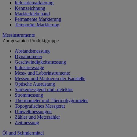
Industriemarkierung
Kennzeichnung
Markierklebeband
Permanente Markierung
Temporäre Markierung
Messinstrumente
Zur gesamten Produktgruppe
Abstandsmessung
Dynamometer
Geschwindigkeitsmessung
Industriewaage
Mess- und Laborinstrumente
Messen und Markieren der Baustelle
Optische Ausrüstung
Stärkemessgerät und -detektor
Strommessung
Thermometer und Thermohygrometer
Topografisches Messgerät
Umweltmessungen
Zähler und Meterzähler
Zeitmessung
Öl und Schmiermittel