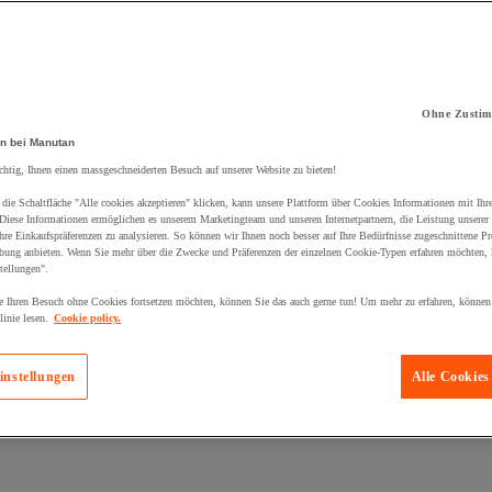
Ohne Zustim
kt zum Warenkorb hinzugefügt:
n bei Manutan
chtig, Ihnen einen massgeschneiderten Besuch auf unserer Website zu bieten!
die Schaltfläche "Alle cookies akzeptieren" klicken, kann unsere Plattform über Cookies Informationen mit Ih
 Diese Informationen ermöglichen es unserem Marketingteam und unseren Internetpartnern, die Leistung unserer
re Einkaufspräferenzen zu analysieren. So können wir Ihnen noch besser auf Ihre Bedürfnisse zugeschnittene P
bung anbieten. Wenn Sie mehr über die Zwecke und Präferenzen der einzelnen Cookie-Typen erfahren möchten, k
tellungen".
 Ihren Besuch ohne Cookies fortsetzen möchten, können Sie das auch gerne tun! Um mehr zu erfahren, können
inie lesen.
Cookie policy.
instellungen
Alle Cookies