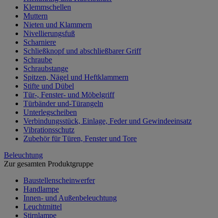
Klemmschellen
Muttern
Nieten und Klammern
Nivellierungsfuß
Scharniere
Schließknopf und abschließbarer Griff
Schraube
Schraubstange
Spitzen, Nägel und Heftklammern
Stifte und Dübel
Tür-, Fenster- und Möbelgriff
Türbänder und-Türangeln
Unterlegscheiben
Verbindungsstück, Einlage, Feder und Gewindeeinsatz
Vibrationsschutz
Zubehör für Türen, Fenster und Tore
Beleuchtung
Zur gesamten Produktgruppe
Baustellenscheinwerfer
Handlampe
Innen- und Außenbeleuchtung
Leuchtmittel
Stirnlampe