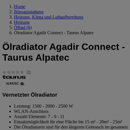
Home
Büroausstattung
Heizung, Klima und Luftaufbereitung
Heizung
Ölbad
(6)
Ölradiator Agadir Connect - Taurus Alpatec
Ölradiator Agadir Connect -
Taurus Alpatec
(0)
Kein
Beurteilungswert.
Link
auf
derselben
Vernetzter Ölradiator
Seite.
Leistung: 1500 - 2000 - 2500 W
WLAN-Anschluss
Anzahl Elemente: 7 - 9 - 11
Einsatzmöglichkeit für eine Fläche bis 15 m² - 20m² - 25m²
Die Ölradiatoren sind für den längeren Gebrauch im gesamten