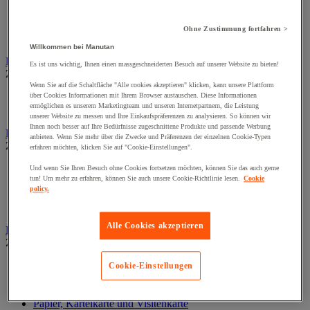
Aufsteller auf Füßen
Mobiler Aufsteller
Tischaufsteller
Ohne Zustimmung fortfahren >
Wand-Display
Willkommen bei Manutan
Beschilderung
Es ist uns wichtig, Ihnen einen massgeschneiderten Besuch auf unserer Website zu bieten!
Zur gesamten Produktgruppe
Wenn Sie auf die Schaltfläche "Alle cookies akzeptieren" klicken, kann unsere Plattform
Halter für Türschild und Hinweisschild
über Cookies Informationen mit Ihrem Browser austauschen. Diese Informationen
ermöglichen es unserem Marketingteam und unseren Internetpartnern, die Leistung
Hinweisschild auf Befestigungspaltte
unserer Website zu messen und Ihre Einkaufspräferenzen zu analysieren. So können wir
Ihnen noch besser auf Ihre Bedürfnisse zugeschnittene Produkte und passende Werbung
Bodenmatten für Büro- und Gemeinschaftsräume
anbieten. Wenn Sie mehr über die Zwecke und Präferenzen der einzelnen Cookie-Typen
Zur gesamten Produktgruppe
erfahren möchten, klicken Sie auf "Cookie-Einstellungen".
Anti-Ermüdungsmatte für Büroräume
Und wenn Sie Ihren Besuch ohne Cookies fortsetzen möchten, können Sie das auch gerne
tun! Um mehr zu erfahren, können Sie auch unsere Cookie-Richtlinie lesen.
Cookie
Bodenschutzmatte
policy.
Gittermatte für Gemeinschaftsräume
Matte für Eingangsbereich
Alle Cookies akzeptieren
Büromaterial und Büromöbel
Zur gesamten Produktgruppe
Heft, Block und Post-it®
Cookie-Einstellungen
Kalender und Schreibunterlage
Kleinmaterial
Papier, Karteikarte und Visitenkarte