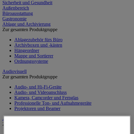
Sicherheit und Gesundheit
Außenbereich
Büroausstattung
Gastronomie
Ablage und Archivierung
Zur gesamten Produktgruppe
Ablagezubehör fürs Büro
Archivboxen und -kästen
Hängeordner
Mappe und Sortierer
Ordnungssysteme
Audiovisuell
Zur gesamten Produktgruppe
Audio- und Hi-Fi-Geräte
Audio- und Videoanschluss
Kamera, Camcorder und Fernglas
Professionelle Ton- und Aufnahmegeräte
Projektoren und Beamer
Aufsteller
Zur gesamten Produktgruppe